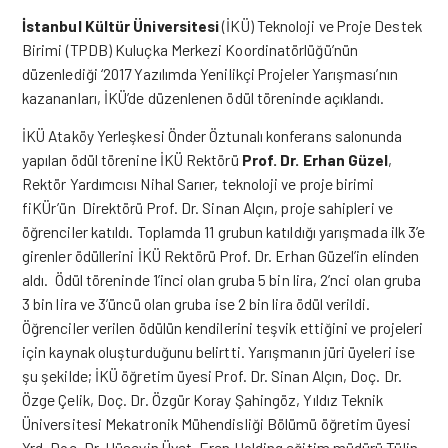
İstanbul Kültür Üniversitesi
(İKÜ) Teknoloji ve Proje Destek
Birimi (TPDB) Kuluçka Merkezi Koordinatörlüğü’nün
düzenlediği ‘2017 Yazılımda Yenilikçi Projeler Yarışması’nın
kazananları, İKÜ’de düzenlenen ödül töreninde açıklandı.
İKÜ Ataköy Yerleşkesi Önder Öztunalı konferans salonunda
yapılan ödül törenine İKÜ Rektörü
Prof. Dr. Erhan Güzel
,
Rektör Yardımcısı Nihal Sarıer, teknoloji ve proje birimi
fiKÜr’ün Direktörü Prof. Dr. Sinan Alçın, proje sahipleri ve
öğrenciler katıldı. Toplamda 11 grubun katıldığı yarışmada ilk 3’e
girenler ödüllerini İKÜ Rektörü Prof. Dr. Erhan Güzel’in elinden
aldı. Ödül töreninde 1’inci olan gruba 5 bin lira, 2’nci olan gruba
3 bin lira ve 3’üncü olan gruba ise 2 bin lira ödül verildi.
Öğrenciler verilen ödülün kendilerini teşvik ettiğini ve projeleri
için kaynak oluşturduğunu belirtti. Yarışmanın jüri üyeleri ise
şu şekilde; İKÜ öğretim üyesi Prof. Dr. Sinan Alçın, Doç. Dr.
Özge Çelik, Doç. Dr. Özgür Koray Şahingöz, Yıldız Teknik
Üniversitesi Mekatronik Mühendisliği Bölümü öğretim üyesi
Yrd. Doç. Dr. Hüseyin Üvet, Eren Holding eğitim müdürü Tülin