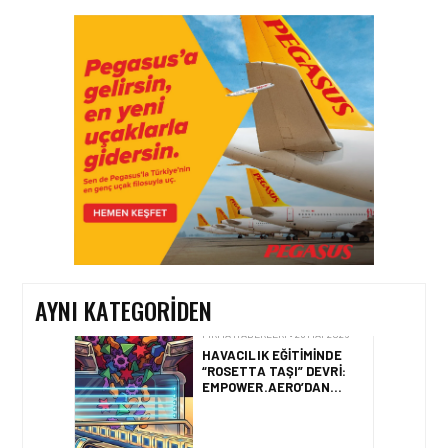
FIRMA HABERLERI • 04 AĞU 2026
TAV
HAVALIMANLARI’NDAN
CAPITAL 500 BAŞARISI!
FIRMA HABERLERI • 23 TEM 2026
SOCAR TÜRKIYE’DEN
İSTANBUL
HAVALIMANI’NDA KRITIK
PROJE HAMLESI
AYNI KATEGORIDEN
FIRMA HABERLERI • 28 MAY 2026
HAVACILIK EĞITIMINDE
“ROSETTA TAŞI” DEVRI:
EMPOWER.AERO’DAN
CBTA-UNITY™ TANITILDI