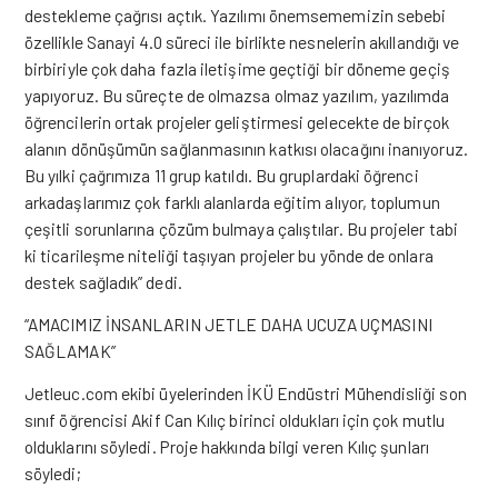
destekleme çağrısı açtık. Yazılımı önemsememizin sebebi
özellikle Sanayi 4.0 süreci ile birlikte nesnelerin akıllandığı ve
birbiriyle çok daha fazla iletişime geçtiği bir döneme geçiş
yapıyoruz. Bu süreçte de olmazsa olmaz yazılım, yazılımda
öğrencilerin ortak projeler geliştirmesi gelecekte de birçok
alanın dönüşümün sağlanmasının katkısı olacağını inanıyoruz.
Bu yılki çağrımıza 11 grup katıldı. Bu gruplardaki öğrenci
arkadaşlarımız çok farklı alanlarda eğitim alıyor, toplumun
çeşitli sorunlarına çözüm bulmaya çalıştılar. Bu projeler tabi
ki ticarileşme niteliği taşıyan projeler bu yönde de onlara
destek sağladık” dedi.
“AMACIMIZ İNSANLARIN JETLE DAHA UCUZA UÇMASINI
SAĞLAMAK”
Jetleuc.com ekibi üyelerinden İKÜ Endüstri Mühendisliği son
sınıf öğrencisi Akif Can Kılıç birinci oldukları için çok mutlu
olduklarını söyledi. Proje hakkında bilgi veren Kılıç şunları
söyledi;