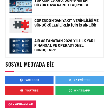
TURKISH CARGO, DÜNYANIN EN
BÜYÜK HAVA KARGO TAŞIYICISI
FIRMA HABERLERI • 04 AĞU 2026
TAV
HAVALIMANLARI’NDAN
CORENDON’DAN YAKIT VERIMLILIĞI VE
CAPITAL 500 BAŞARISI!
SÜRDÜRÜLEBILIRLIK IÇIN İŞ BIRLIĞI!
AIR ASTANA’DAN 2026 YILI İLK YARI
FINANSAL VE OPERASYONEL
FIRMA HABERLERI • 23 TEM 2026
SONUÇLARI!
SOCAR TÜRKIYE’DEN
İSTANBUL
HAVALIMANI’NDA KRITIK
SOSYAL MEDYADA BIZ
PROJE HAMLESI
FACEBOOK
X / TWITTER
FIRMA HABERLERI • 28 MAY 2026
HAVACILIK EĞITIMINDE
YOUTUBE
WHATSAPP
“ROSETTA TAŞI” DEVRI:
EMPOWER.AERO’DAN
CBTA-UNITY™ TANITILDI
ÇOK OKUNANLAR