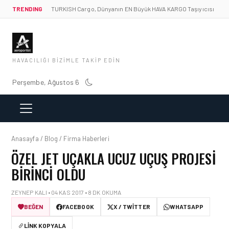
TRENDING
TURKISH Cargo, Dünyanın EN Büyük HAVA KARGO Taşıyıcısı
HAVACILIĞI BIZIMLE TAKIP EDIN
Perşembe, Ağustos 6
Anasayfa / Blog / Firma Haberleri
ÖZEL JET UÇAKLA UCUZ UÇUŞ PROJESI
BIRINCI OLDU
ZEYNEP KALI • 04 KAS 2017 • 8 DK OKUMA
BEĞEN
FACEBOOK
X / TWITTER
WHATSAPP
LINK KOPYALA