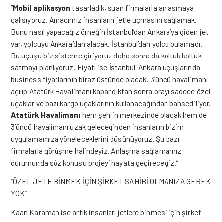
“
Mobil aplikasyon
tasarladık, şuan firmalarla anlaşmaya
çalışıyoruz. Amacımız insanların jetle uçmasını sağlamak.
Bunu nasıl yapacağız örneğin İstanbul’dan Ankara’ya giden jet
var, yolcuyu Ankara’dan alacak. İstanbul’dan yolcu bulamadı.
Bu uçuşu biz sisteme giriyoruz daha sonra da koltuk koltuk
satmayı planlıyoruz. Fiyatı ise İstanbul-Ankara uçuşlarında
business fiyatlarının biraz üstünde olacak. 3’üncü havalimanı
açılıp Atatürk Havalimanı kapandıktan sonra orayı sadece özel
uçaklar ve bazı kargo uçaklarının kullanacağından bahsediliyor.
Atatürk Havalimanı
hem şehrin merkezinde olacak hem de
3’üncü havalimanı uzak geleceğinden insanların bizim
uygulamamıza yöneleceklerini düşünüyoruz. Şu bazı
firmalarla görüşme halindeyiz. Anlaşma sağlamamız
durumunda söz konusu projeyi hayata geçireceğiz.”
“ÖZEL JETE BİNMEK İÇİN ŞİRKET SAHİBİ OLMANIZA GEREK
YOK”
Kaan Karaman ise artık insanları jetlere binmesi için şirket