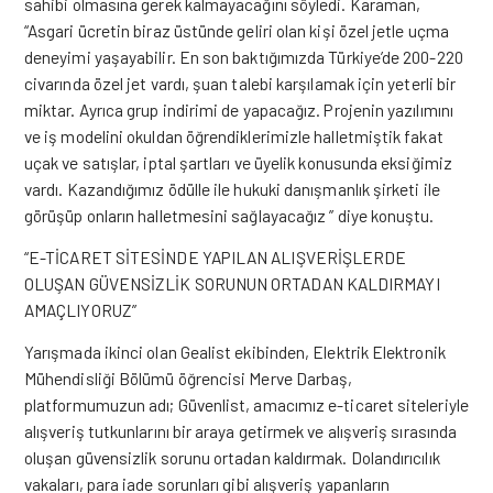
sahibi olmasına gerek kalmayacağını söyledi. Karaman,
“Asgari ücretin biraz üstünde geliri olan kişi özel jetle uçma
deneyimi yaşayabilir. En son baktığımızda Türkiye’de 200-220
civarında özel jet vardı, şuan talebi karşılamak için yeterli bir
miktar. Ayrıca grup indirimi de yapacağız. Projenin yazılımını
ve iş modelini okuldan öğrendiklerimizle halletmiştik fakat
uçak ve satışlar, iptal şartları ve üyelik konusunda eksiğimiz
vardı. Kazandığımız ödülle ile hukuki danışmanlık şirketi ile
görüşüp onların halletmesini sağlayacağız ” diye konuştu.
“E-TİCARET SİTESİNDE YAPILAN ALIŞVERİŞLERDE
OLUŞAN GÜVENSİZLİK SORUNUN ORTADAN KALDIRMAYI
AMAÇLIYORUZ”
Yarışmada ikinci olan Gealist ekibinden, Elektrik Elektronik
Mühendisliği Bölümü öğrencisi Merve Darbaş,
platformumuzun adı; Güvenlist, amacımız e-ticaret siteleriyle
alışveriş tutkunlarını bir araya getirmek ve alışveriş sırasında
oluşan güvensizlik sorunu ortadan kaldırmak. Dolandırıcılık
vakaları, para iade sorunları gibi alışveriş yapanların