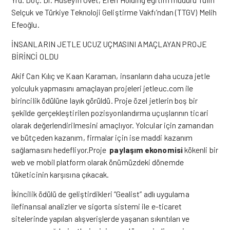
Selçuk ve Türkiye Teknoloji Geliştirme Vakfı’ndan (TTGV) Melih
Efeoğlu.
İNSANLARIN JETLE UCUZ UÇMASINI AMAÇLAYAN PROJE
BİRİNCİ OLDU
Akif Can Kılıç ve Kaan Karaman, insanların daha ucuza jetle
yolculuk yapmasını amaçlayan projeleri jetleuc.com ile
birincilik ödülüne layık görüldü. Proje özel jetlerin boş bir
şekilde gerçekleştirilen pozisyonlandırma uçuşlarının ticari
olarak değerlendirilmesini amaçlıyor. Yolcular için zamandan
ve bütçeden kazanım, firmalar için ise maddi kazanım
sağlamasını hedefliyor.Proje
paylaşım ekonomisi
kökenli bir
web ve mobil platform olarak önümüzdeki dönemde
tüketicinin karşısına çıkacak.
İkincilik ödülü de geliştirdikleri “Gealist” adlı uygulama
ilefinansal analizler ve sigorta sistemi ile e-ticaret
sitelerinde yapılan alışverişlerde yaşanan sıkıntıları ve