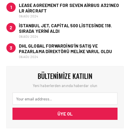
LEASE AGREEMENT FOR SEVEN AIRBUS A321NEO
1
LR AIRCRAFT
06 AĞU 2024
İSTANBUL JET, CAPITAL 500 LISTESINDE 118.
2
SIRADA YERINI ALDI
06 AĞU 2024
DHL GLOBAL FORWARDING’IN SATIŞ VE
3
PAZARLAMA DIREKTÖRÜ MELIKE VARUL OLDU
06 AĞU 2024
BÜLTENIMIZE KATILIN
Yeni haberlerden anında haberdar olun
ÜYE OL