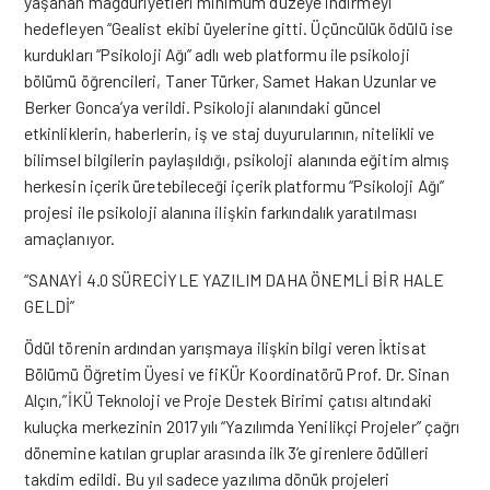
yaşanan mağduriyetleri minimum düzeye indirmeyi
hedefleyen “Gealist ekibi üyelerine gitti. Üçüncülük ödülü ise
kurdukları “Psikoloji Ağı” adlı web platformu ile psikoloji
bölümü öğrencileri, Taner Türker, Samet Hakan Uzunlar ve
Berker Gonca’ya verildi. Psikoloji alanındaki güncel
etkinliklerin, haberlerin, iş ve staj duyurularının, nitelikli ve
bilimsel bilgilerin paylaşıldığı, psikoloji alanında eğitim almış
herkesin içerik üretebileceği içerik platformu “Psikoloji Ağı”
projesi ile psikoloji alanına ilişkin farkındalık yaratılması
amaçlanıyor.
“SANAYİ 4.0 SÜRECİYLE YAZILIM DAHA ÖNEMLİ BİR HALE
GELDİ”
Ödül törenin ardından yarışmaya ilişkin bilgi veren İktisat
Bölümü Öğretim Üyesi ve fiKÜr Koordinatörü Prof. Dr. Sinan
Alçın,”İKÜ Teknoloji ve Proje Destek Birimi çatısı altındaki
kuluçka merkezinin 2017 yılı “Yazılımda Yenilikçi Projeler” çağrı
dönemine katılan gruplar arasında ilk 3’e girenlere ödülleri
takdim edildi. Bu yıl sadece yazılıma dönük projeleri