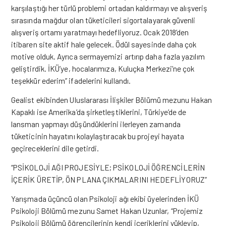
karşılaştığı her türlü problemi ortadan kaldırmayı ve alışveriş
sırasında mağdur olan tüketicileri sigortalayarak güvenli
alışveriş ortamı yaratmayı hedefliyoruz. Ocak 2018’den
itibaren site aktif hale gelecek. Ödül sayesinde daha çok
motive olduk. Ayrıca sermayemizi artırıp daha fazla yazılım
geliştirdik. İKÜ’ye, hocalarımıza, Kuluçka Merkezi’ne çok
teşekkür ederim” ifadelerini kullandı.
Gealist ekibinden Uluslararası İlişkiler Bölümü mezunu Hakan
Kapaklı ise Amerika’da şirketleştiklerini, Türkiye’de de
lansman yapmayı düşündüklerini ilerleyen zamanda
tüketicinin hayatını kolaylaştıracak bu projeyi hayata
geçireceklerini dile getirdi.
“PSİKOLOJİ AĞI PROJESİYLE; PSİKOLOJİ ÖĞRENCİLERİN
İÇERİK ÜRETİP, ÖN PLANA ÇIKMALARINI HEDEFLİYORUZ”
Yarışmada üçüncü olan Psikoloji ağı ekibi üyelerinden İKÜ
Psikoloji Bölümü mezunu Samet Hakan Uzunlar, “Projemiz
Psikoloji Bölümü öğrencilerinin kendi içeriklerini yükleyip,