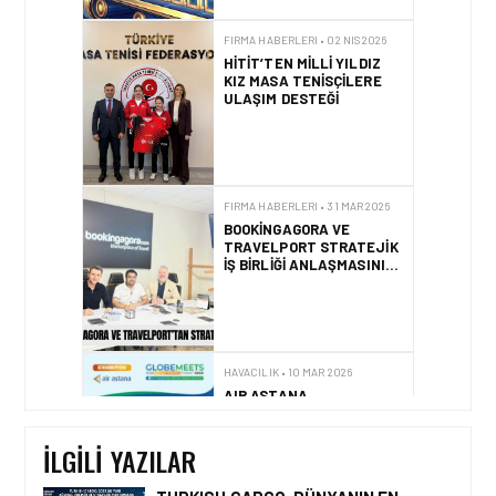
FIRMA HABERLERI • 02 NIS 2026
HITIT’TEN MILLI YILDIZ
KIZ MASA TENISÇILERE
ULAŞIM DESTEĞI
FIRMA HABERLERI • 31 MAR 2026
BOOKINGAGORA VE
TRAVELPORT STRATEJIK
IŞ BIRLIĞI ANLAŞMASINI
YENILEDI!
HAVACILIK • 10 MAR 2026
AIR ASTANA
GLOBEMEETS
İSTANBUL’DA KÜRESEL
BAĞLANTIYI
İLGILI YAZILAR
GÜÇLENDIRIYOR