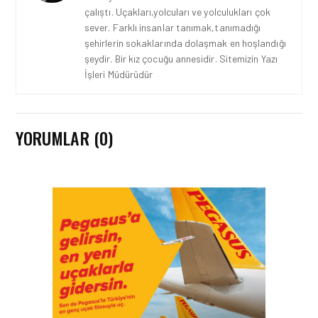
çalıştı. Uçakları,yolcuları ve yolculukları çok
sever. Farklı insanlar tanımak,tanımadığı
şehirlerin sokaklarında dolaşmak en hoşlandığı
şeydir. Bir kız çocuğu annesidir. Sitemizin Yazı
İşleri Müdürüdür
YORUMLAR (0)
GÜNCEL HABERLER • 22 TEM 2026
OKYANUSU KÜREK
ÇEKEREK AŞACAK İLK
TÜRK TAKIMINA GURUR
DOLU DESTEK!
GÜNCEL HABERLER • 12 HAZ 2026