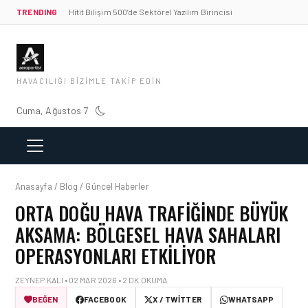
TRENDING
Hitit Bilişim 500’de Sektörel Yazılım Birincisi
HAVACILIĞI BIZIMLE TAKIP EDIN
Cuma, Ağustos 7
Anasayfa / Blog / Güncel Haberler
ORTA DOĞU HAVA TRAFIĞINDE BÜYÜK
AKSAMA: BÖLGESEL HAVA SAHALARI
OPERASYONLARI ETKILIYOR
ZEYNEP KALI • 02 MAR 2026 • 2 DK OKUMA
BEĞEN
FACEBOOK
X / TWITTER
WHATSAPP