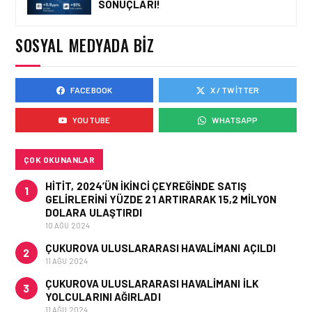
SONUÇLARI!
AVRUPA KOMISYONU AB
HAVA EMNIYETI LISTESINI
GÜNCELLEDI
SOSYAL MEDYADA BIZ
FACEBOOK
X / TWITTER
GÜNCEL HABERLER • 02 HAZ 2026
EUROCONTROL AVRUPA
YOUTUBE
WHATSAPP
HAVACILIK GÖRÜNÜMÜ
RAPORU, 18-24 MAYIS
2026 HAFTASI
ÇOK OKUNANLAR
HITIT, 2024’ÜN IKINCI ÇEYREĞINDE SATIŞ
1
GELIRLERINI YÜZDE 21 ARTIRARAK 15,2 MILYON
DOLARA ULAŞTIRDI
10 AĞU 2024
ÇUKUROVA ULUSLARARASI HAVALIMANI AÇILDI
2
11 AĞU 2024
ÇUKUROVA ULUSLARARASI HAVALIMANI İLK
3
YOLCULARINI AĞIRLADI
11 AĞU 2024