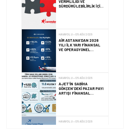
VE OPERASYONEL
SONUÇLARI!
HAVAYOLU • 05 AĞU 2026
AJET’IN SABIHA
GÖKÇEN’DEKI PAZAR PAYI
ARTIŞI FINANSAL
SONUÇLARI NASIL
ETKILEDI?
HAVAYOLU • 05 AĞU 2026
SUNEXPRESS’TEN YENI
KARIYER WEB SITESI VE
DIJITAL İŞE ALIM
PLATFORMU!
HAVAYOLU • 05 AĞU 2026
AIR ASTANA, EASIE BY
ICRON’UN KAYNAK