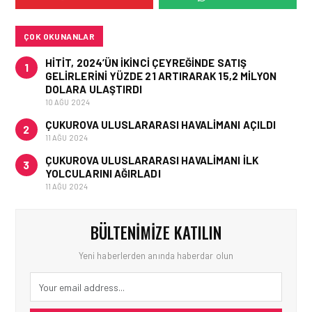
VE OPERASYONEL
SONUÇLARI!
ÇOK OKUNANLAR
HITIT, 2024’ÜN IKINCI ÇEYREĞINDE SATIŞ
1
GELIRLERINI YÜZDE 21 ARTIRARAK 15,2 MILYON
DOLARA ULAŞTIRDI
10 AĞU 2024
ÇUKUROVA ULUSLARARASI HAVALIMANI AÇILDI
2
11 AĞU 2024
ÇUKUROVA ULUSLARARASI HAVALIMANI İLK
3
YOLCULARINI AĞIRLADI
11 AĞU 2024
BÜLTENIMIZE KATILIN
Yeni haberlerden anında haberdar olun