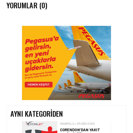
YORUMLAR (0)
HAVAYOLU • 07 AĞU 2026
SUNEXPRESS’IN ÜÇ GÜN
ÜST ÜSTE GÜNLÜK
YOLCU SAYISI 71 BINI AŞTI
HAVAYOLU • 05 AĞU 2026
CORENDON’DAN YAKIT
VERIMLILIĞI VE
SÜRDÜRÜLEBILIRLIK IÇIN
İŞ BIRLIĞI!
AYNI KATEGORIDEN
HAVAYOLU • 05 AĞU 2026
AIR ASTANA’DAN 2026
YILI İLK YARI FINANSAL