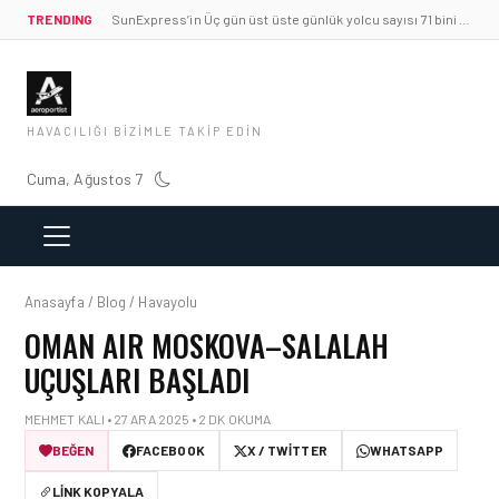
TRENDING
SunExpress’in Üç gün üst üste günlük yolcu sayısı 71 bini aştı
HAVACILIĞI BIZIMLE TAKIP EDIN
Cuma, Ağustos 7
Anasayfa / Blog / Havayolu
OMAN AIR MOSKOVA–SALALAH
UÇUŞLARI BAŞLADI
MEHMET KALI • 27 ARA 2025 • 2 DK OKUMA
BEĞEN
FACEBOOK
X / TWITTER
WHATSAPP
LINK KOPYALA