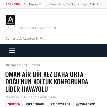
TRENDING
SunExpress’in Üç gün üst üste günlük yolcu sayısı 71 bini aştı
HAVACILIĞI BIZIMLE TAKIP EDIN
Cumartesi, Ağustos 8
Anasayfa / Blog / Havayolu
OMAN AIR BIR KEZ DAHA ORTA
DOĞU’NUN KOLTUK KONFORUNDA
LIDER HAVAYOLU
ZEYNEP KALI • 13 HAZ 2026 • 3 DK OKUMA
BEĞEN
FACEBOOK
X / TWITTER
WHATSAPP