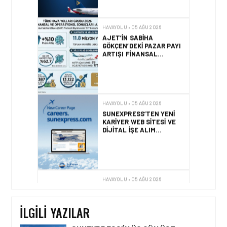
HAVAYOLU • 05 AĞU 2026
AJET’IN SABIHA
GÖKÇEN’DEKI PAZAR PAYI
ARTIŞI FINANSAL
SONUÇLARI NASIL
ETKILEDI?
HAVAYOLU • 05 AĞU 2026
SUNEXPRESS’TEN YENI
KARIYER WEB SITESI VE
DIJITAL İŞE ALIM
PLATFORMU!
HAVAYOLU • 05 AĞU 2026
AIR ASTANA, EASIE BY
ICRON’UN KAYNAK
YÖNETIM SISTEMI’NI (RMS)
CANLIYA ALDI
İLGILI YAZILAR