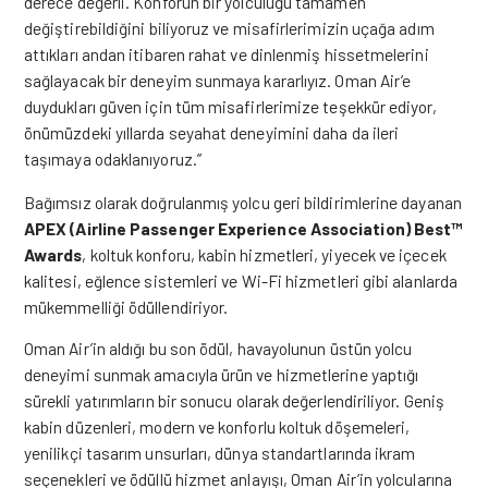
derece değerli. Konforun bir yolculuğu tamamen
değiştirebildiğini biliyoruz ve misafirlerimizin uçağa adım
attıkları andan itibaren rahat ve dinlenmiş hissetmelerini
sağlayacak bir deneyim sunmaya kararlıyız. Oman Air’e
duydukları güven için tüm misafirlerimize teşekkür ediyor,
önümüzdeki yıllarda seyahat deneyimini daha da ileri
taşımaya odaklanıyoruz.”
Bağımsız olarak doğrulanmış yolcu geri bildirimlerine dayanan
APEX (Airline Passenger Experience Association) Best™
Awards
, koltuk konforu, kabin hizmetleri, yiyecek ve içecek
kalitesi, eğlence sistemleri ve Wi-Fi hizmetleri gibi alanlarda
mükemmelliği ödüllendiriyor.
Oman Air’in aldığı bu son ödül, havayolunun üstün yolcu
deneyimi sunmak amacıyla ürün ve hizmetlerine yaptığı
sürekli yatırımların bir sonucu olarak değerlendiriliyor. Geniş
kabin düzenleri, modern ve konforlu koltuk döşemeleri,
yenilikçi tasarım unsurları, dünya standartlarında ikram
seçenekleri ve ödüllü hizmet anlayışı, Oman Air’in yolcularına