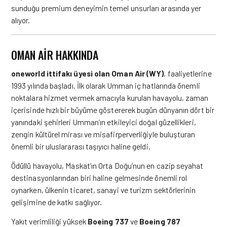
sunduğu premium deneyimin temel unsurları arasında yer
alıyor.
OMAN AIR HAKKINDA
oneworld ittifakı üyesi olan Oman Air (WY)
, faaliyetlerine
1993 yılında başladı. İlk olarak Umman iç hatlarında önemli
noktalara hizmet vermek amacıyla kurulan havayolu, zaman
içerisinde hızlı bir büyüme göstererek bugün dünyanın dört bir
yanındaki şehirleri Umman’ın etkileyici doğal güzellikleri,
zengin kültürel mirası ve misafirperverliğiyle buluşturan
önemli bir uluslararası taşıyıcı haline geldi.
Ödüllü havayolu, Maskat’ın Orta Doğu’nun en cazip seyahat
destinasyonlarından biri haline gelmesinde önemli rol
oynarken, ülkenin ticaret, sanayi ve turizm sektörlerinin
gelişimine de katkı sağlıyor.
Yakıt verimliliği yüksek
Boeing 737
ve
Boeing 787