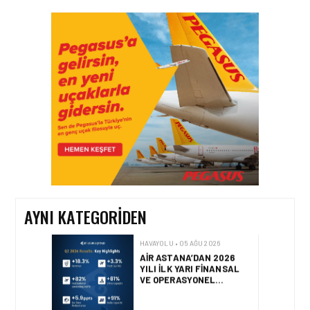
HAVAYOLU • 07 AĞU 2026
SUNEXPRESS’IN ÜÇ GÜN
ÜST ÜSTE GÜNLÜK
YOLCU SAYISI 71 BINI AŞTI
HAVAYOLU • 05 AĞU 2026
CORENDON’DAN YAKIT
VERIMLILIĞI VE
SÜRDÜRÜLEBILIRLIK IÇIN
İŞ BIRLIĞI!
AYNI KATEGORIDEN
HAVAYOLU • 05 AĞU 2026
AIR ASTANA’DAN 2026
YILI İLK YARI FINANSAL
VE OPERASYONEL
SONUÇLARI!