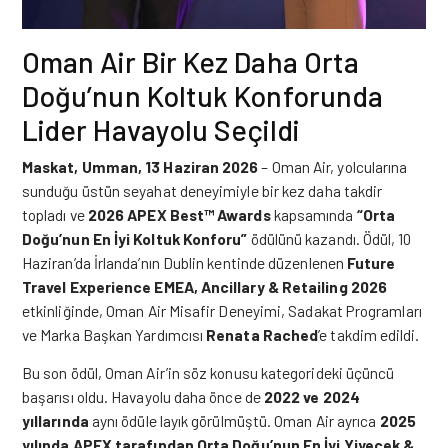
Oman Air Bir Kez Daha Orta
Doğu’nun Koltuk Konforunda
Lider Havayolu Seçildi
Maskat, Umman, 13 Haziran 2026
– Oman Air, yolcularına
sunduğu üstün seyahat deneyimiyle bir kez daha takdir
topladı ve
2026 APEX Best™ Awards
kapsamında
“Orta
Doğu’nun En İyi Koltuk Konforu”
ödülünü kazandı. Ödül, 10
Haziran’da İrlanda’nın Dublin kentinde düzenlenen
Future
Travel Experience EMEA, Ancillary & Retailing 2026
etkinliğinde, Oman Air Misafir Deneyimi, Sadakat Programları
ve Marka Başkan Yardımcısı
Renata Rached
’e takdim edildi.
Bu son ödül, Oman Air’in söz konusu kategorideki üçüncü
başarısı oldu. Havayolu daha önce de
2022 ve 2024
yıllarında
aynı ödüle layık görülmüştü. Oman Air ayrıca
2025
yılında APEX tarafından Orta Doğu’nun En İyi Yiyecek &