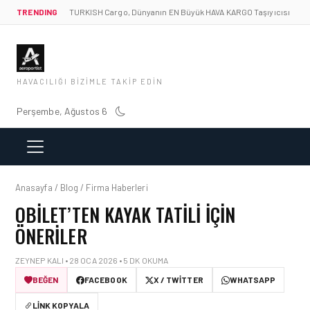
TRENDING
TURKISH Cargo, Dünyanın EN Büyük HAVA KARGO Taşıyıcısı
HAVACILIĞI BIZIMLE TAKIP EDIN
Perşembe, Ağustos 6
Anasayfa / Blog / Firma Haberleri
OBILET’TEN KAYAK TATILI İÇIN
ÖNERILER
ZEYNEP KALI • 28 OCA 2026 • 5 DK OKUMA
BEĞEN
FACEBOOK
X / TWITTER
WHATSAPP
LINK KOPYALA