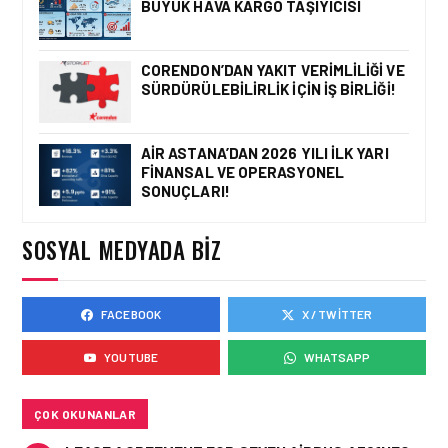
BÜYÜK HAVA KARGO TAŞIYICISI
FIRMA HABERLERI • 04 AĞU 2026
TAV
HAVALIMANLARI’NDAN
CORENDON’DAN YAKIT VERIMLILIĞI VE
CAPITAL 500 BAŞARISI!
SÜRDÜRÜLEBILIRLIK IÇIN İŞ BIRLIĞI!
AIR ASTANA’DAN 2026 YILI İLK YARI
FINANSAL VE OPERASYONEL
FIRMA HABERLERI • 23 TEM 2026
SONUÇLARI!
SOCAR TÜRKIYE’DEN
İSTANBUL
HAVALIMANI’NDA KRITIK
SOSYAL MEDYADA BIZ
PROJE HAMLESI
FACEBOOK
X / TWITTER
FIRMA HABERLERI • 28 MAY 2026
HAVACILIK EĞITIMINDE
YOUTUBE
WHATSAPP
“ROSETTA TAŞI” DEVRI:
EMPOWER.AERO’DAN
CBTA-UNITY™ TANITILDI
ÇOK OKUNANLAR