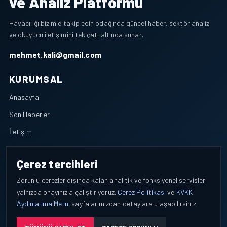
ve Analiz Platformu
Havacılığı bizimle takip edin odağında güncel haber, sektör analizi
ve okuyucu iletişimini tek çatı altında sunar.
mehmet.kali@gmail.com
KURUMSAL
Anasayfa
Son Haberler
İletişim
POLITIKALAR
Çerez tercihleri
KVKK Aydınlatma Metni
Zorunlu çerezler dışında kalan analitik ve fonksiyonel servisleri
Çerez Politikası
yalnızca onayınızla çalıştırıyoruz.
Çerez Politikası
ve
KVKK
Aydınlatma Metni
sayfalarımızdan detaylara ulaşabilirsiniz.
Çerez Tercihleri