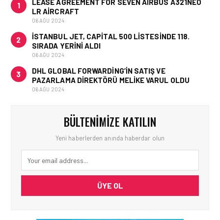
LEASE AGREEMENT FOR SEVEN AIRBUS A321NEO
1
LR AIRCRAFT
06 AĞU 2024
İSTANBUL JET, CAPITAL 500 LISTESINDE 118.
2
SIRADA YERINI ALDI
06 AĞU 2024
DHL GLOBAL FORWARDING’IN SATIŞ VE
3
PAZARLAMA DIREKTÖRÜ MELIKE VARUL OLDU
06 AĞU 2024
BÜLTENIMIZE KATILIN
Yeni haberlerden anında haberdar olun
ÜYE OL