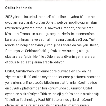
Obilet hakkında
2012 yılında, İstanbul merkezli bir online seyahat biletleme
uygulaması olarak kurulan Obilet, web ve mobil uygulamaları
üzerinden yüzlerce otobüs, havayolu, feribot, otel ve araç
kiralama firmasının sunduğu seçeneklerin listelenmesine,
karşılaştırılmasına ve satın alınmasına olanak sağlıyor. Yurt
içinde edindiği deneyimi yurt dışı pazarlara da taşıyan Obilet,
Romanya ve Sırbistan’daki iştirakleri ve kurmuş olduğu
uluslararası iş birlikleri ile 50’den fazla ülkenin şehirlerarası
otobüs bileti satışlarına aracılık ediyor.
Obilet, SimilarWeb verilerine göre dünyada en çok online
ziyaret alan ilk 10 online seyahat biletleme platformu arasında
yer alırken, online otobüs biletleme platformları özelinde ise
en büyük 2 platformdan biri konumunda bulunuyor. Obilet
ayrıca en hızlı büyüyen Türk teknoloji girişimlerinin sıralandığı
“Deloitte Technology Fast 50” listelerinde yıllardır düzenli
olarak en üst sıralarda yer alıyor, müşteri memnuniyeti