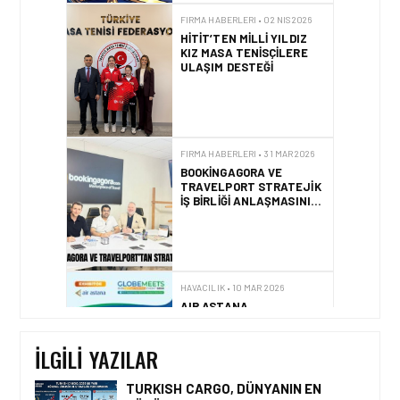
FIRMA HABERLERI • 02 NIS 2026
HITIT’TEN MILLI YILDIZ
KIZ MASA TENISÇILERE
ULAŞIM DESTEĞI
FIRMA HABERLERI • 31 MAR 2026
BOOKINGAGORA VE
TRAVELPORT STRATEJIK
IŞ BIRLIĞI ANLAŞMASINI
YENILEDI!
HAVACILIK • 10 MAR 2026
AIR ASTANA
GLOBEMEETS
İSTANBUL’DA KÜRESEL
BAĞLANTIYI
İLGILI YAZILAR
GÜÇLENDIRIYOR
TURKISH CARGO, DÜNYANIN EN