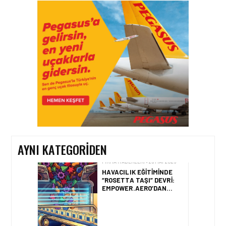
FIRMA HABERLERI • 04 AĞU 2026
TAV
HAVALIMANLARI’NDAN
CAPITAL 500 BAŞARISI!
FIRMA HABERLERI • 23 TEM 2026
SOCAR TÜRKIYE’DEN
İSTANBUL
HAVALIMANI’NDA KRITIK
PROJE HAMLESI
AYNI KATEGORIDEN
FIRMA HABERLERI • 28 MAY 2026
HAVACILIK EĞITIMINDE
“ROSETTA TAŞI” DEVRI:
EMPOWER.AERO’DAN
CBTA-UNITY™ TANITILDI