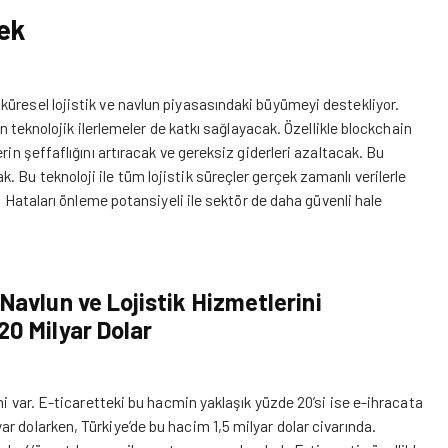
ek
üresel lojistik ve navlun piyasasındaki büyümeyi destekliyor.
an teknolojik ilerlemeler de katkı sağlayacak. Özellikle blockchain
rin şeffaflığını artıracak ve gereksiz giderleri azaltacak. Bu
Bu teknoloji ile tüm lojistik süreçler gerçek zamanlı verilerle
k. Hataları önleme potansiyeli ile sektör de daha güvenli hale
Navlun ve Lojistik Hizmetlerini
0 Milyar Dolar
mi var. E-ticaretteki bu hacmin yaklaşık yüzde 20’si ise e-ihracata
r dolarken, Türkiye’de bu hacim 1,5 milyar dolar civarında.