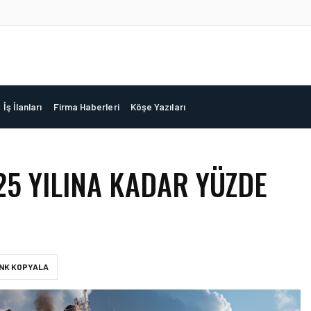
İş İlanları
Firma Haberleri
Köşe Yazıları
5 YILINA KADAR YÜZDE
INK KOPYALA