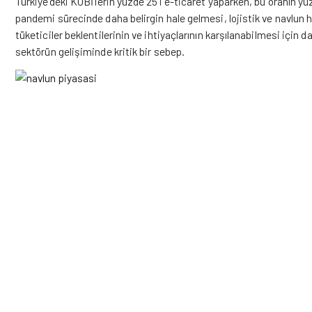
Türkiye’deki KOBİ’lerin yüzde 25’i e-ticaret yaparken, bu oranın yü
pandemi sürecinde daha belirgin hale gelmesi, lojistik ve navlun 
tüketiciler beklentilerinin ve ihtiyaçlarının karşılanabilmesi için 
sektörün gelişiminde kritik bir sebep.