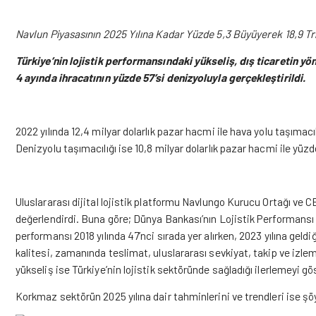
Navlun Piyasasının 2025 Yılına Kadar Yüzde 5,3 Büyüyerek 18,9 T
Türkiye’nin lojistik performansındaki yükseliş, dış ticaretin yöne
4 ayında ihracatının yüzde 57’si denizyoluyla gerçekleştirildi.
2022 yılında 12,4 milyar dolarlık pazar hacmi ile hava yolu taşımacı
Denizyolu taşımacılığı ise 10,8 milyar dolarlık pazar hacmi ile yüz
Uluslararası dijital lojistik platformu Navlungo Kurucu Ortağı ve 
değerlendirdi. Buna göre; Dünya Bankası’nın Lojistik Performansı E
performansı 2018 yılında 47’nci sırada yer alırken, 2023 yılına gel
kalitesi, zamanında teslimat, uluslararası sevkiyat, takip ve izleme
yükseliş ise Türkiye’nin lojistik sektöründe sağladığı ilerlemeyi gö
Korkmaz sektörün 2025 yılına dair tahminlerini ve trendleri ise şöy