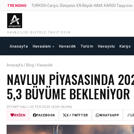
TRENDING
TURKISH Cargo, Dünyanın EN Büyük HAVA KARGO Taşıyıcısı
HAVACILIĞI BIZIMLE TAKIP EDIN
Anasayfa
Havaalanı
Havacılık
Turizm
Havayolu
Kargo
Anasayfa / Blog / Havacılık
NAVLUN PIYASASINDA 202
5,3 BÜYÜME BEKLENIYOR
ZEYNEP KALI • 23 TEM 2023 • 6 DK OKUMA
BEĞEN
FACEBOOK
X / TWITTER
WHATSAPP
L