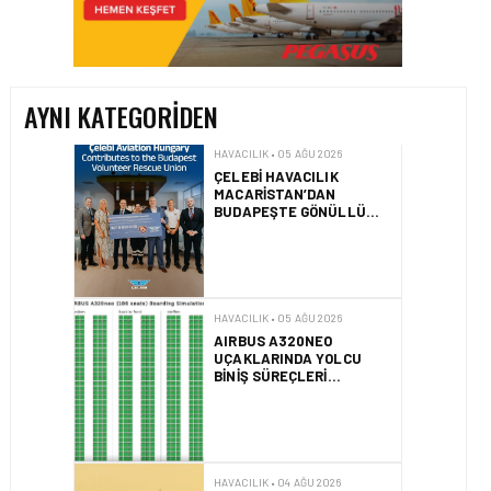
ÇELEBI HAVACILIK
MACARISTAN’DAN
BUDAPEŞTE GÖNÜLLÜ
KURTARMA BIRLIĞI’NE
ANLAMLI DESTEK!
AYNI KATEGORIDEN
HAVACILIK • 05 AĞU 2026
AIRBUS A320NEO
UÇAKLARINDA YOLCU
BINIŞ SÜREÇLERI
SIMÜLASYONLA TEST
EDILDI!
HAVACILIK • 04 AĞU 2026
2025 YILINDA PILOTLAR
ENÇOK KUŞ ÇARPMA
OLAYINI RAPOR ETTI
HAVACILIK • 04 AĞU 2026