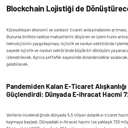
Blockchain Lojistiği de Dönüştürec
Küreselleşen ekonomi ve serbest ticaret anlaşmalarının artması, k
Bununla birlikte nakliye maliyetlerini düşüren ve işlem hızını artır
teknolojisinin yaygınlaşması, lojistik ve navlun sektöründe işlemle
sayede lojistik ve
navlun
sektöründe büyük bir dönüşüm yaşanacak. 
izlenebilecek. Ayrıca şeffaflık sayesinde dolandırıcılıklar azalaca
gelebilecek.
Pandemiden Kalan E-Ticaret Alışkanlığı 
Güçlendirdi: Dünyada E-ihracat Hacmi 72
Verilerle incelendiğinde dünyada 5,5 trilyon dolarlık e-ticaret hac
kaymaya başladı. Dünyadaki e-ihracat hacmi ise yaklaşık 720 milya