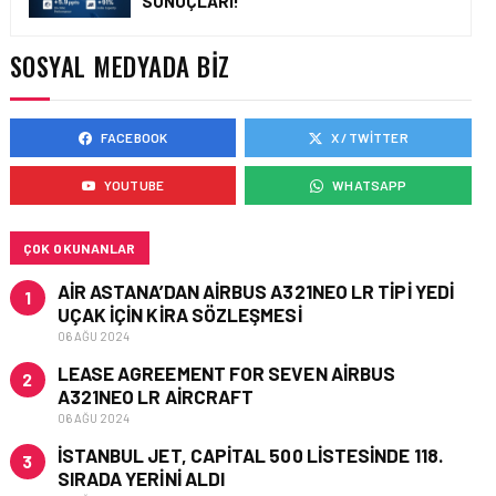
SONUÇLARI!
ÇELEBI HAVACILIK
MACARISTAN’DAN
BUDAPEŞTE GÖNÜLLÜ
SOSYAL MEDYADA BIZ
KURTARMA BIRLIĞI’NE
ANLAMLI DESTEK!
FACEBOOK
X / TWITTER
HAVACILIK • 05 AĞU 2026
AIRBUS A320NEO
YOUTUBE
WHATSAPP
UÇAKLARINDA YOLCU
BINIŞ SÜREÇLERI
SIMÜLASYONLA TEST
EDILDI!
ÇOK OKUNANLAR
AIR ASTANA’DAN AIRBUS A321NEO LR TIPI YEDI
1
UÇAK IÇIN KIRA SÖZLEŞMESI
06 AĞU 2024
LEASE AGREEMENT FOR SEVEN AIRBUS
2
A321NEO LR AIRCRAFT
06 AĞU 2024
İSTANBUL JET, CAPITAL 500 LISTESINDE 118.
3
SIRADA YERINI ALDI