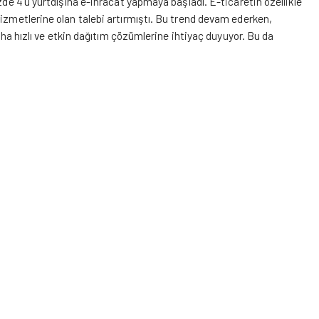
zde 4’ü yurtdışına e-ihracat yapmaya başladı. E-ticaretin özellikle
hizmetlerine olan talebi artırmıştı. Bu trend devam ederken,
daha hızlı ve etkin dağıtım çözümlerine ihtiyaç duyuyor. Bu da