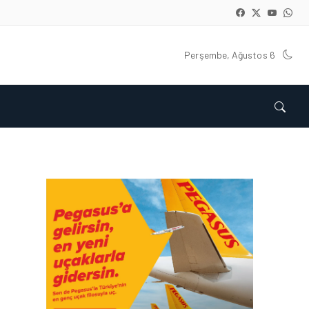
Perşembe, Ağustos 6
HAVACILIK • 05 AĞU 2026
YAKIT MALIYETLERINDEKI
YÜZDE 46’LIK ARTIŞA
KARŞI HANGI ÖNLEMLER
ALINIYOR?
HAVACILIK • 05 AĞU 2026