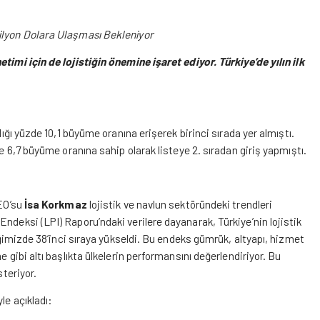
rilyon Dolara Ulaşması Bekleniyor
timi için de lojistiğin önemine işaret ediyor. Türkiye’de yılın ilk
lığı yüzde 10,1 büyüme oranına erişerek birinci sırada yer almıştı.
de 6,7 büyüme oranına sahip olarak listeye 2. sıradan giriş yapmıştı.
CEO’su
İsa Korkmaz
lojistik ve navlun sektöründeki trendleri
ndeksi (LPI) Raporu’ndaki verilere dayanarak, Türkiye’nin lojistik
diğimizde 38’inci sıraya yükseldi. Bu endeks gümrük, altyapı, hizmet
 gibi altı başlıkta ülkelerin performansını değerlendiriyor. Bu
steriyor.
le açıkladı: