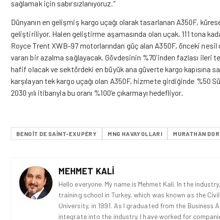
sağlamak için sabırsızlanıyoruz.”
Dünyanın en gelişmiş kargo uçağı olarak tasarlanan A350F, küresel
geliştiriliyor. Halen geliştirme aşamasında olan uçak, 111 tona k
Royce Trent XWB-97 motorlarından güç alan A350F, önceki nesil u
varan bir azalma sağlayacak. Gövdesinin %70’inden fazlası ileri 
hafif olacak ve sektördeki en büyük ana güverte kargo kapısına s
karşılayan tek kargo uçağı olan A350F, hizmete girdiğinde %50 Sürd
2030 yılı itibarıyla bu oranı %100’e çıkarmayı hedefliyor.
BENOÎT DE SAINT-EXUPÉRY
MNG HAVAYOLLARI
MURATHAN DOR
MEHMET KALI
Hello everyone. My name is Mehmet Kali. In the industry,
training school in Turkey, which was known as the Civi
University, in 1991. As I graduated from the Business 
integrate into the industry. I have worked for compani