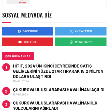
HAVAYOLU • 05 AĞU 2026
CORENDON’DAN YAKIT
VERIMLILIĞI VE
SOSYAL MEDYADA BIZ
SÜRDÜRÜLEBILIRLIK IÇIN
İŞ BIRLIĞI!
FACEBOOK
X / TWITTER
HAVAYOLU • 05 AĞU 2026
YOUTUBE
WHATSAPP
AIR ASTANA’DAN 2026
YILI İLK YARI FINANSAL
VE OPERASYONEL
SONUÇLARI!
ÇOK OKUNANLAR
HITIT, 2024’ÜN IKINCI ÇEYREĞINDE SATIŞ
1
GELIRLERINI YÜZDE 21 ARTIRARAK 15,2 MILYON
DOLARA ULAŞTIRDI
10 AĞU 2024
ÇUKUROVA ULUSLARARASI HAVALIMANI AÇILDI
2
11 AĞU 2024
ÇUKUROVA ULUSLARARASI HAVALIMANI İLK
3
YOLCULARINI AĞIRLADI