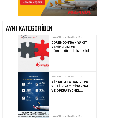
CORENDON’DAN YAKIT
VERIMLILIĞI VE
SÜRDÜRÜLEBILIRLIK IÇIN
İŞ BIRLIĞI!
AYNI KATEGORIDEN
HAVAYOLU • 05 AĞU 2026
AIR ASTANA’DAN 2026
YILI İLK YARI FINANSAL
VE OPERASYONEL
SONUÇLARI!
HAVAYOLU • 05 AĞU 2026
AJET’IN SABIHA
GÖKÇEN’DEKI PAZAR PAYI
ARTIŞI FINANSAL
SONUÇLARI NASIL
ETKILEDI?