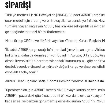
SIPARIŞI
Türkiye merkezli MNG Havayolları (MNGA), iki adet A350F kargo uç
uçak modeli için sipariş veren havayolları arasında yerini aldı. H
tüm avantajları sağlayan A350F, başlıca küresel lojistik ve e-tic
geleceğinde merkezi bir rol üstlenecek.
Mapa Group CEO’su ve MNG Havayolları Yönetim Kurulu Başkanı
M
“İki adet A350F kargo uçağı için imzaladığımız bu anlaşma, Airbu
birliğimizi daha da derinleştiriyor. Bu adım Avrupa, Orta Doğu, 
olmak üzere, kritik ticaret rotalarındaki konumumuzu güçlendiriyo
destekleyerek e-ticaretten yüksek değerli kargo ve ekspres lojisti
esneklik sağlayacak.”
Airbus Ticari Uçaklar Satış Kıdemli Başkan Yardımcısı
Benoît de
“Operasyonları için A350F’i seçen MNG Havayolları’nın en yeni m
A350F’in pazardaki güçlü cazibesini bir kez daha ortaya koyuyor. 
kapasitesi ve benzeri görülmemiş esneklik sunan A350F’in, MNG Ha