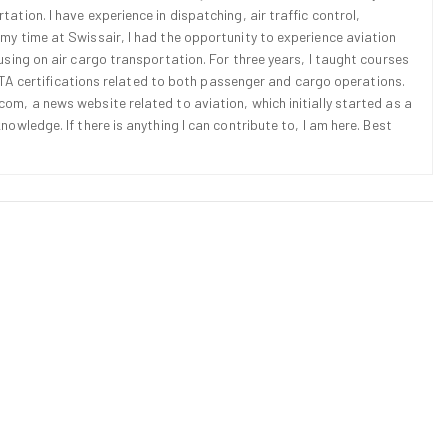
ation. I have experience in dispatching, air traffic control,
 my time at Swissair, I had the opportunity to experience aviation
cusing on air cargo transportation. For three years, I taught courses
d IATA certifications related to both passenger and cargo operations.
om, a news website related to aviation, which initially started as a
nowledge. If there is anything I can contribute to, I am here. Best