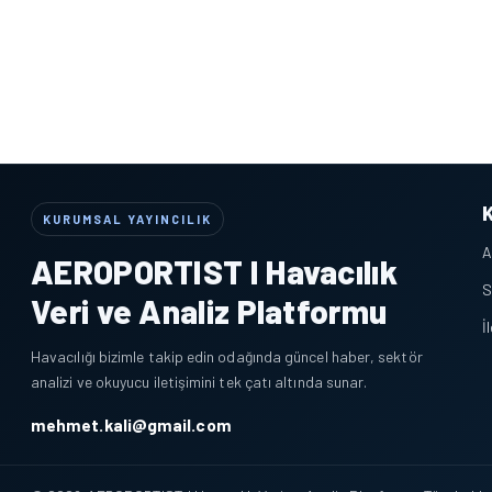
KURUMSAL YAYINCILIK
A
AEROPORTIST I Havacılık
S
Veri ve Analiz Platformu
İ
Havacılığı bizimle takip edin odağında güncel haber, sektör
analizi ve okuyucu iletişimini tek çatı altında sunar.
mehmet.kali@gmail.com