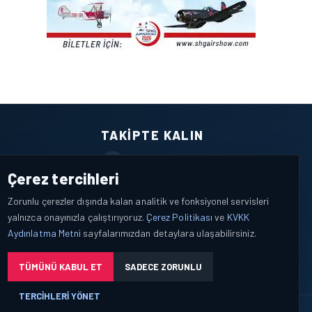
TAKIPTE KALIN
Facebook
Çerez tercihleri
X / Twitter
Zorunlu çerezler dışında kalan analitik ve fonksiyonel servisleri
yalnızca onayınızla çalıştırıyoruz.
Çerez Politikası
ve
KVKK
YouTube
Aydınlatma Metni
sayfalarımızdan detaylara ulaşabilirsiniz.
WhatsApp
TÜMÜNÜ KABUL ET
SADECE ZORUNLU
TERCIHLERI YÖNET