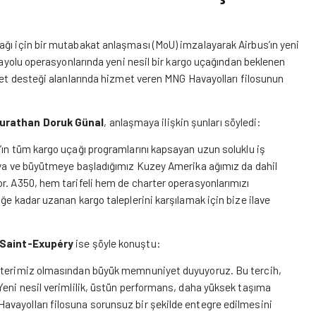
ağı için bir mutabakat anlaşması (MoU) imzalayarak Airbus’ın yeni
avayolu operasyonlarında yeni nesil bir kargo uçağından beklenen
aret desteği alanlarında hizmet veren MNG Havayolları filosunun
urathan Doruk Günal
, anlaşmaya ilişkin şunları söyledi:
s’ın tüm kargo uçağı programlarını kapsayan
uzun soluklu
iş
Asya ve büyütmeye başladığımız Kuzey Amerika ağımız da dahil
r. A350, hem tarifeli hem de charter operasyonlarımızı
ğe kadar uzanan kargo taleplerini karşılamak için bize ilave
 Saint-Exupéry
ise şöyle konuştu:
üşterimiz olmasından büyük memnuniyet duyuyoruz. Bu tercih,
Yeni nesil verimlilik, üstün performans, daha yüksek taşıma
vayolları filosuna sorunsuz bir şekilde entegre edilmesini