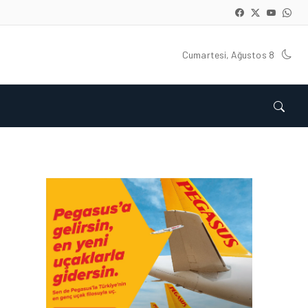
Cumartesi, Ağustos 8
HAVAYOLU • 07 AĞU 2026
SUNEXPRESS’IN ÜÇ GÜN
ÜST ÜSTE GÜNLÜK
YOLCU SAYISI 71 BINI AŞTI
HAVAYOLU • 05 AĞU 2026