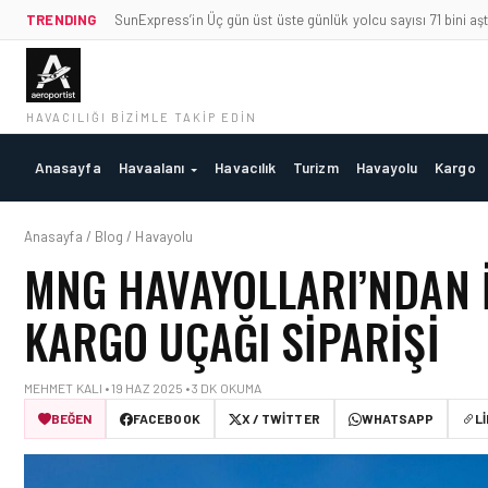
TRENDING
SunExpress’in Üç gün üst üste günlük yolcu sayısı 71 bini aşt
HAVACILIĞI BIZIMLE TAKIP EDIN
Anasayfa
Havaalanı
Havacılık
Turizm
Havayolu
Kargo
Anasayfa / Blog / Havayolu
MNG HAVAYOLLARI’NDAN I
KARGO UÇAĞI SIPARIŞI
MEHMET KALI • 19 HAZ 2025 • 3 DK OKUMA
BEĞEN
FACEBOOK
X / TWITTER
WHATSAPP
L