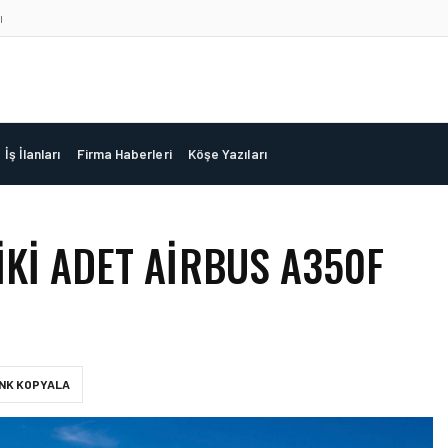
ı
İş İlanları
Firma Haberleri
Köşe Yazıları
KI ADET AIRBUS A350F
INK KOPYALA