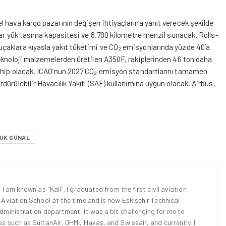
 hava kargo pazarının değişen ihtiyaçlarına yanıt verecek şekilde
adar yük taşıma kapasitesi ve 8.700 kilometre menzil sunacak. Rolls-
çaklara kıyasla yakıt tüketimi ve CO
₂
emisyonlarında yüzde 40’a
teknoloji malzemelerden üretilen A350F, rakiplerinden 46 ton daha
ahip olacak. ICAO’nun 2027 CO
₂
emisyon standartlarını tamamen
ürülebilir Havacılık Yakıtı (SAF) kullanımına uygun olacak. Airbus,
UK GÜNAL
 I am known as "Kali". I graduated from the first civil aviation
l Aviation School at the time and is now Eskişehir Technical
Administration department, it was a bit challenging for me to
es such as SultanAir, DHMI, Havaş, and Swissair, and currently, I