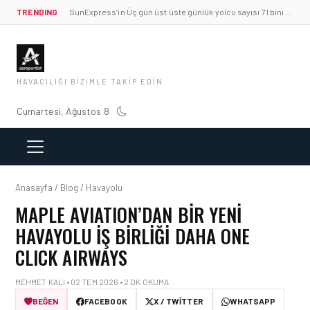
TRENDING
SunExpress’in Üç gün üst üste günlük yolcu sayısı 71 bini aştı
HAVACILIĞI BIZIMLE TAKIP EDIN
Cumartesi, Ağustos 8
Anasayfa / Blog / Havayolu
MAPLE AVIATION’DAN BIR YENI
HAVAYOLU İŞ BIRLIĞI DAHA ONE
CLICK AIRWAYS
MEHMET KALI • 02 TEM 2026 • 2 DK OKUMA
BEĞEN
FACEBOOK
X / TWITTER
WHATSAPP