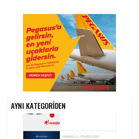
HAVAYOLU • 07 AĞU 2026
SUNEXPRESS’IN ÜÇ GÜN
ÜST ÜSTE GÜNLÜK
YOLCU SAYISI 71 BINI AŞTI
HAVAYOLU • 05 AĞU 2026
CORENDON’DAN YAKIT
VERIMLILIĞI VE
SÜRDÜRÜLEBILIRLIK IÇIN
İŞ BIRLIĞI!
AYNI KATEGORIDEN
HAVAYOLU • 05 AĞU 2026
AIR ASTANA’DAN 2026
YILI İLK YARI FINANSAL
VE OPERASYONEL
SONUÇLARI!