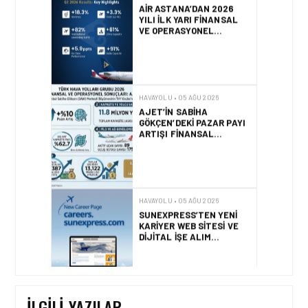
HAVAYOLU • 05 AĞU 2026
AJET’IN SABIHA
GÖKÇEN’DEKI PAZAR PAYI
ARTIŞI FINANSAL
SONUÇLARI NASIL
ETKILEDI?
HAVAYOLU • 05 AĞU 2026
SUNEXPRESS’TEN YENI
KARIYER WEB SITESI VE
DIJITAL İŞE ALIM
PLATFORMU!
HAVAYOLU • 05 AĞU 2026
AIR ASTANA, EASIE BY
ICRON’UN KAYNAK
YÖNETIM SISTEMI’NI (RMS)
CANLIYA ALDI
İLGILI YAZILAR