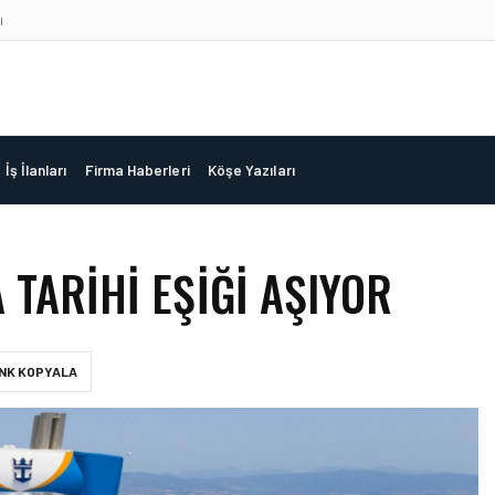
ı
İş İlanları
Firma Haberleri
Köşe Yazıları
 TARIHI EŞIĞI AŞIYOR
INK KOPYALA