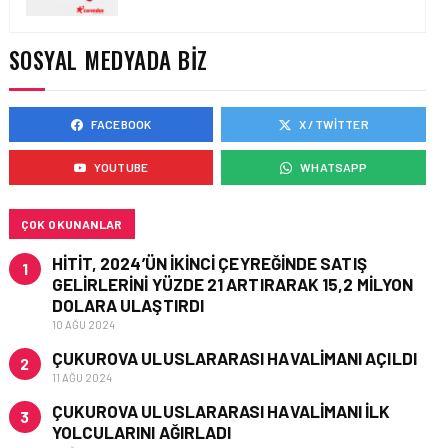
SOCAR TÜRKIYE’DEN
İSTANBUL
HAVALIMANI’NDA KRITIK
SOSYAL MEDYADA BIZ
PROJE HAMLESI
FACEBOOK
X / TWITTER
FIRMA HABERLERI • 28 MAY 2026
HAVACILIK EĞITIMINDE
YOUTUBE
WHATSAPP
“ROSETTA TAŞI” DEVRI:
EMPOWER.AERO’DAN
CBTA-UNITY™ TANITILDI
ÇOK OKUNANLAR
HITIT, 2024’ÜN IKINCI ÇEYREĞINDE SATIŞ
1
GELIRLERINI YÜZDE 21 ARTIRARAK 15,2 MILYON
DOLARA ULAŞTIRDI
10 AĞU 2024
ÇUKUROVA ULUSLARARASI HAVALIMANI AÇILDI
2
11 AĞU 2024
ÇUKUROVA ULUSLARARASI HAVALIMANI İLK
3
YOLCULARINI AĞIRLADI