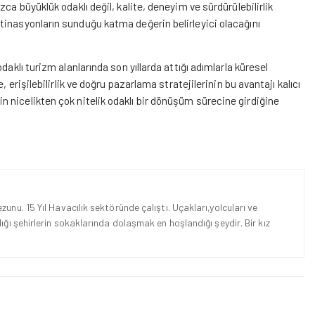
ca büyüklük odaklı değil, kalite, deneyim ve sürdürülebilirlik
tinasyonların sunduğu katma değerin belirleyici olacağını
aklı turizm alanlarında son yıllarda attığı adımlarla küresel
 erişilebilirlik ve doğru pazarlama stratejilerinin bu avantajı kalıcı
in
nicelikten çok nitelik odaklı bir dönüşüm sürecine girdiğine
unu. 15 Yıl Havacılık sektöründe çalıştı. Uçakları,yolcuları ve
ığı şehirlerin sokaklarında dolaşmak en hoşlandığı şeydir. Bir kız