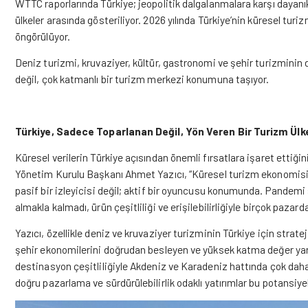
WTTC raporlarında Türkiye; jeopolitik dalgalanmalara karşı dayanıklıl
ülkeler arasında gösteriliyor. 2026 yılında Türkiye’nin küresel tu
öngörülüyor.
Deniz turizmi, kruvaziyer, kültür, gastronomi ve şehir turizminin
değil, çok katmanlı bir turizm merkezi konumuna taşıyor.
Türkiye, Sadece Toparlanan Değil, Yön Veren Bir Turizm Ülk
Küresel verilerin Türkiye açısından önemli fırsatlara işaret etti
Yönetim Kurulu Başkanı Ahmet Yazıcı, “Küresel turizm ekonomisi 2
pasif bir izleyicisi değil; aktif bir oyuncusu konumunda. Pandemi
almakla kalmadı, ürün çeşitliliği ve erişilebilirliğiyle birçok pazarda
Yazıcı, özellikle deniz ve kruvaziyer turizminin Türkiye için strat
şehir ekonomilerini doğrudan besleyen ve yüksek katma değer yarata
destinasyon çeşitliliğiyle Akdeniz ve Karadeniz hattında çok daha
doğru pazarlama ve sürdürülebilirlik odaklı yatırımlar bu potansiye