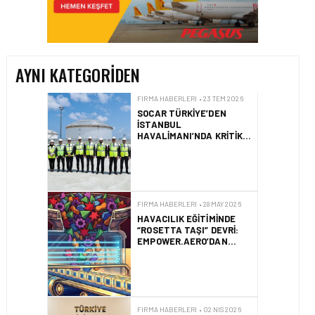
SOCAR TÜRKIYE’DEN
İSTANBUL
HAVALIMANI’NDA KRITIK
PROJE HAMLESI
AYNI KATEGORIDEN
FIRMA HABERLERI • 28 MAY 2026
HAVACILIK EĞITIMINDE
“ROSETTA TAŞI” DEVRI:
EMPOWER.AERO’DAN
CBTA-UNITY™ TANITILDI
FIRMA HABERLERI • 02 NIS 2026
HITIT’TEN MILLI YILDIZ
KIZ MASA TENISÇILERE
ULAŞIM DESTEĞI
FIRMA HABERLERI • 31 MAR 2026