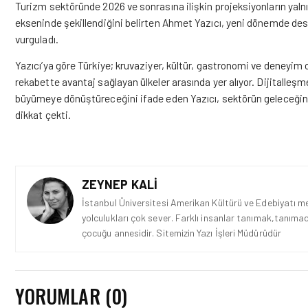
Turizm sektöründe 2026 ve sonrasına ilişkin projeksiyonların yalnız
ekseninde şekillendiğini belirten Ahmet Yazıcı, yeni dönemde des
vurguladı.
Yazıcı’ya göre Türkiye; kruvaziyer, kültür, gastronomi ve deneyim od
rekabette avantaj sağlayan ülkeler arasında yer alıyor. Dijitalleşme,
büyümeye dönüştüreceğini ifade eden Yazıcı, sektörün
geleceğin
dikkat çekti.
ZEYNEP KALI
İstanbul Üniversitesi Amerikan Kültürü ve Edebiyatı mez
yolculukları çok sever. Farklı insanlar tanımak,tanımad
çocuğu annesidir. Sitemizin Yazı İşleri Müdürüdür
YORUMLAR (0)