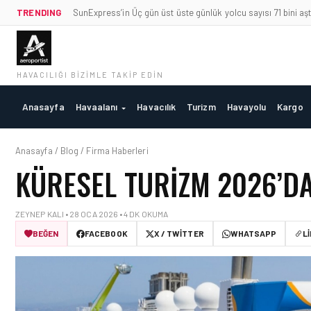
TRENDING
SunExpress’in Üç gün üst üste günlük yolcu sayısı 71 bini aşt
HAVACILIĞI BIZIMLE TAKIP EDIN
Anasayfa
Havaalanı
Havacılık
Turizm
Havayolu
Kargo
Anasayfa / Blog / Firma Haberleri
KÜRESEL TURIZM 2026’DA
ZEYNEP KALI • 28 OCA 2026 • 4 DK OKUMA
BEĞEN
FACEBOOK
X / TWITTER
WHATSAPP
L