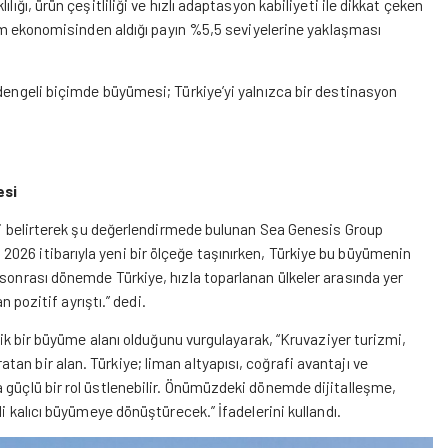
ığı, ürün çeşitliliği ve hızlı adaptasyon kabiliyeti ile dikkat çeken
rizm ekonomisinden aldığı payın %5,5 seviyelerine yaklaşması
 dengeli biçimde büyümesi; Türkiye’yi yalnızca bir destinasyon
esi
ğini belirterek şu değerlendirmede bulunan Sea Genesis Group
026 itibarıyla yeni bir ölçeğe taşınırken, Türkiye bu büyümenin
 sonrası dönemde Türkiye, hızla toparlanan ülkeler arasında yer
n pozitif ayrıştı.” dedi.
ejik bir büyüme alanı olduğunu vurgulayarak, “Kruvaziyer turizmi,
n bir alan. Türkiye; liman altyapısı, coğrafi avantajı ve
 güçlü bir rol üstlenebilir. Önümüzdeki dönemde dijitalleşme,
li kalıcı büyümeye dönüştürecek.” İfadelerini kullandı.