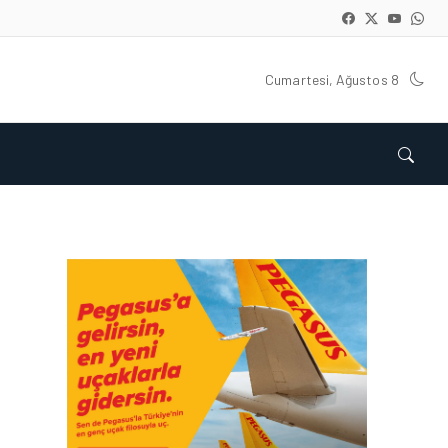
Cumartesi, Ağustos 8
FIRMA HABERLERI • 04 AĞU 2026
TAV
HAVALIMANLARI’NDAN
CAPITAL 500 BAŞARISI!
FIRMA HABERLERI • 23 TEM 2026