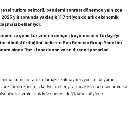
üresel turizm sektörü, pandemi sonrası dönemde yalnızca
2025 yılı sonunda yaklaşık 11,7 trilyon dolarlık ekonomik
klaşması bekleniyor.
onomi ve şehir turizminin dengeli büyümesinin Türkiye’yi
zine dönüştürdüğünü belirten Sea Genesis Group Yönetim
nomisinde “hızlı toparlanan ve en dirençli pazarlar”
arlanma sürecini tamamlamakla kalmayarak yeni bir büyüme
, sektörün ekonomik katkısının her yıl artarak küresel ekonomideki
ksiyonlar turizmin artık kriz sonrası değil, kalıcı büyüme