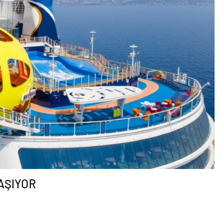
 AŞIYOR