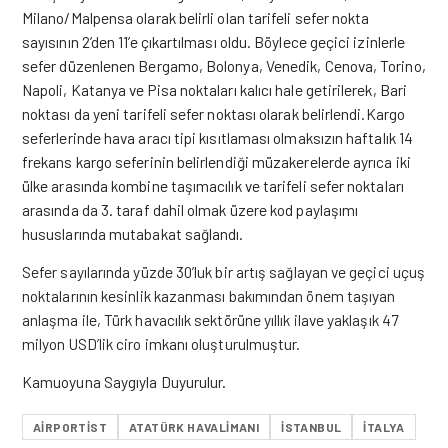
Milano/Malpensa olarak belirli olan tarifeli sefer nokta
sayısının 2’den 11’e çıkartılması oldu. Böylece geçici izinlerle
sefer düzenlenen Bergamo, Bolonya, Venedik, Cenova, Torino,
Napoli, Katanya ve Pisa noktaları kalıcı hale getirilerek, Bari
noktası da yeni tarifeli sefer noktası olarak belirlendi.Kargo
seferlerinde hava aracı tipi kısıtlaması olmaksızın haftalık 14
frekans kargo seferinin belirlendiği müzakerelerde ayrıca iki
ülke arasında kombine taşımacılık ve tarifeli sefer noktaları
arasında da 3. taraf dahil olmak üzere kod paylaşımı
hususlarında mutabakat sağlandı.
Sefer sayılarında yüzde 30’luk bir artış sağlayan ve geçici uçuş
noktalarının kesinlik kazanması bakımından önem taşıyan
anlaşma ile, Türk havacılık sektörüne yıllık ilave yaklaşık 47
milyon USD’lik ciro imkanı oluşturulmuştur.
Kamuoyuna Saygıyla Duyurulur.
AIRPORTIST
ATATÜRK HAVALIMANI
ISTANBUL
ITALYA