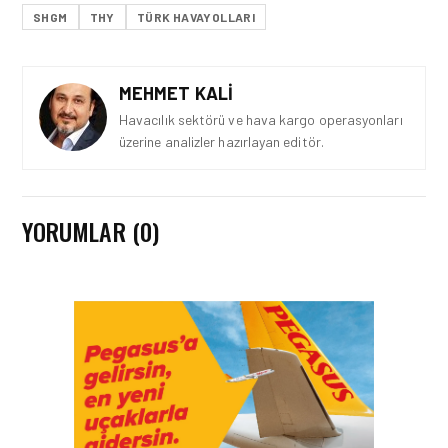
SHGM
THY
TÜRK HAVAYOLLARI
MEHMET KALI
Havacılık sektörü ve hava kargo operasyonları
üzerine analizler hazırlayan editör.
YORUMLAR (0)
GÜNCEL HABERLER • 22 TEM 2026
OKYANUSU KÜREK
ÇEKEREK AŞACAK İLK
TÜRK TAKIMINA GURUR
DOLU DESTEK!