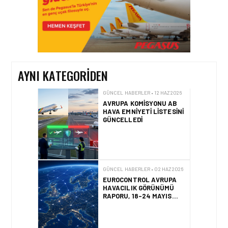
GÜNCEL HABERLER • 12 HAZ 2026
AVRUPA KOMISYONU AB
HAVA EMNIYETI LISTESINI
GÜNCELLEDI
AYNI KATEGORIDEN
GÜNCEL HABERLER • 02 HAZ 2026
EUROCONTROL AVRUPA
HAVACILIK GÖRÜNÜMÜ
RAPORU, 18-24 MAYIS
2026 HAFTASI
GÜNCEL HABERLER • 21 MAY 2026
AF447 FACIASINDA 17
YILLIK HUKUK
MÜCADELESI
SONUÇLANDI