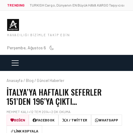
TRENDING
TURKISH Cargo, Dünyanın EN Büyük HAVA KARGO Taşıyıcısı
HAVACILIĞI BIZIMLE TAKIP EDIN
Perşembe, Ağustos 6
Anasayfa / Blog / Güncel Haberler
İTALYA’YA HAFTALIK SEFERLER
151’DEN 196’YA ÇIKTI…
MEHMET KALI • 12 TEM 2014 • 2 DK OKUMA
BEĞEN
FACEBOOK
X / TWITTER
WHATSAPP
LINK KOPYALA