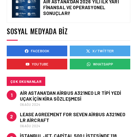
AIR ASTANA’DAN 2026 YILI İLK YARI
FINANSAL VE OPERASYONEL
SONUÇLARI!
GÜNCEL HABERLER • 12 HAZ 2026
AVRUPA KOMISYONU AB
SOSYAL MEDYADA BIZ
HAVA EMNIYETI LISTESINI
GÜNCELLEDI
FACEBOOK
X / TWITTER
YOUTUBE
WHATSAPP
GÜNCEL HABERLER • 02 HAZ 2026
EUROCONTROL AVRUPA
HAVACILIK GÖRÜNÜMÜ
ÇOK OKUNANLAR
RAPORU, 18-24 MAYIS
2026 HAFTASI
AIR ASTANA’DAN AIRBUS A321NEO LR TIPI YEDI
1
UÇAK IÇIN KIRA SÖZLEŞMESI
06 AĞU 2024
LEASE AGREEMENT FOR SEVEN AIRBUS A321NEO
2
LR AIRCRAFT
06 AĞU 2024
İSTANBUL JET, CAPITAL 500 LISTESINDE 118.