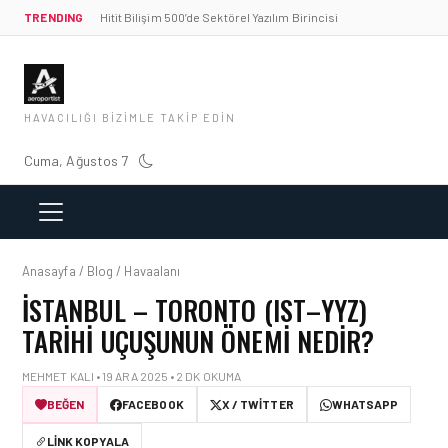
TRENDING
Hitit Bilişim 500’de Sektörel Yazılım Birincisi
HAVACILIĞI BIZIMLE TAKIP EDIN
Cuma, Ağustos 7
Anasayfa / Blog / Havaalanı
İSTANBUL – TORONTO (IST–YYZ)
TARIHI UÇUŞUNUN ÖNEMI NEDIR?
MEHMET KALI • 19 ARA 2025 • 2 DK OKUMA
BEĞEN
FACEBOOK
X / TWITTER
WHATSAPP
LINK KOPYALA