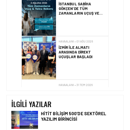
GÖKÇEN’DE TÜM
ZAMANLARIN UÇUŞ VE
YOLCU REKORU KIRILDI
HAVAALANI • 01 AĞU 2026
İZMIR ILE ALMATI
ARASINDA DIREKT
UÇUŞLAR BAŞLADI
HAVAALANI • 31 TEM 2026
DALAMAN
HAVALIMANI\’NDAN
TÜRKIYE\’DE BIR İLK
İLGILI YAZILAR
HITIT BILIŞIM 500’DE SEKTÖREL
YAZILIM BIRINCISI
HAVAALANI • 05 AĞU 2026