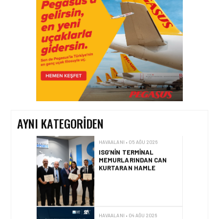
YARDIMCISI BEKIR
DINKIRCI’DEN KONTROL
KULESI’NE ZIYARET
HAVAALANI • 05 AĞU 2026
TASARIMDAN GERÇEĞE:
ANKARA HAVALIMANI
DEVLET KONUKEVI
AYNI KATEGORIDEN
HAVAALANI • 05 AĞU 2026
ISG’NIN TERMINAL
MEMURLARINDAN CAN
KURTARAN HAMLE
HAVAALANI • 04 AĞU 2026
İSTANBUL SABIHA