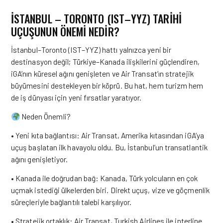
İSTANBUL – TORONTO (IST–YYZ) TARİHİ
UÇUŞUNUN ÖNEMİ NEDİR?
İstanbul–Toronto (IST–YYZ) hattı yalnızca yeni bir
destinasyon değil; Türkiye–Kanada ilişkilerini güçlendiren,
iGA’nın küresel ağını genişleten ve Air Transat’ın stratejik
büyümesini destekleyen bir köprü. Bu hat, hem turizm hem
de iş dünyası için yeni fırsatlar yaratıyor.
Neden Önemli?
• Yeni kıta bağlantısı: Air Transat, Amerika kıtasından iGA’ya
uçuş başlatan ilk havayolu oldu. Bu, İstanbul’un transatlantik
ağını genişletiyor.
• Kanada ile doğrudan bağ: Kanada, Türk yolcuların en çok
uçmak istediği ülkelerden biri. Direkt uçuş, vize ve göçmenlik
süreçleriyle bağlantılı talebi karşılıyor.
• Stratejik ortaklık: Air Transat, Turkish Airlines ile interline