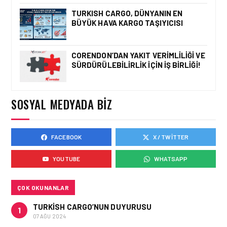
İSTANBUL VALI
YARDIMCISI BEKIR
TURKISH CARGO, DÜNYANIN EN
DINKIRCI’DEN KONTROL
BÜYÜK HAVA KARGO TAŞIYICISI
KULESI’NE ZIYARET
CORENDON’DAN YAKIT VERIMLILIĞI VE
SÜRDÜRÜLEBILIRLIK IÇIN İŞ BIRLIĞI!
HAVAALANI • 05 AĞU 2026
TASARIMDAN GERÇEĞE:
ANKARA HAVALIMANI
DEVLET KONUKEVI
SOSYAL MEDYADA BIZ
FACEBOOK
X / TWITTER
HAVAALANI • 05 AĞU 2026
ISG’NIN TERMINAL
YOUTUBE
WHATSAPP
MEMURLARINDAN CAN
KURTARAN HAMLE
ÇOK OKUNANLAR
TURKISH CARGO’NUN DUYURUSU
1
07 AĞU 2024