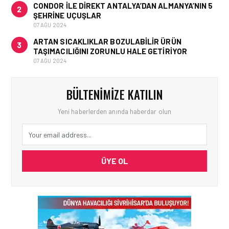
CONDOR ILE DIREKT ANTALYA’DAN ALMANYA’NIN 5
2
ŞEHRINE UÇUŞLAR
07 AĞU 2024
ARTAN SICAKLIKLAR BOZULABILIR ÜRÜN
3
TAŞIMACILIĞINI ZORUNLU HALE GETIRIYOR
07 AĞU 2024
BÜLTENIMIZE KATILIN
Yeni haberlerden anında haberdar olun
ÜYE OL