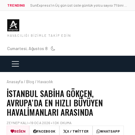
TRENDING
SunExpress’in Üç gün üst üste günlük yolcu sayısı 71 bini aştı
HAVACILIĞI BIZIMLE TAKIP EDIN
Cumartesi, Ağustos 8
Anasayfa / Blog / Havacılık
İSTANBUL SABIHA GÖKÇEN,
AVRUPA’DA EN HIZLI BÜYÜYEN
HAVALIMANLARI ARASINDA
ZEYNEP KALI • 19 OCA 2026 • 1 DK OKUMA
BEĞEN
FACEBOOK
X / TWITTER
WHATSAPP