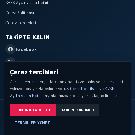
KVKK Aydınlatma Metni
Çerez Politikası
Çerez Tercihleri
TAKIPTE KALIN
Facebook
X / Twitter
Çerez tercihleri
YouTube
Zorunlu çerezler dışında kalan analitik ve fonksiyonel servisleri
yalnızca onayınızla çalıştırıyoruz.
Çerez Politikası
ve
KVKK
WhatsApp
Aydınlatma Metni
sayfalarımızdan detaylara ulaşabilirsiniz.
© 2026 AEROPORTIST I Havacılık Veri ve Analiz Platformu. Tüm
TÜMÜNÜ KABUL ET
SADECE ZORUNLU
hakları saklıdır.
TERCIHLERI YÖNET
Okuyucu verileri yalnızca açık bilgilendirme ve tercih yönetimi
çerçevesinde işlenir.