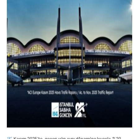
Kasım 2025’te, geçen yılın aynı dönemine kıyasla %20