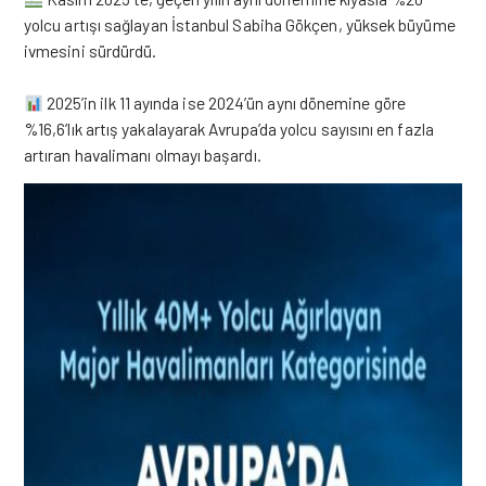
yolcu artışı sağlayan İstanbul Sabiha Gökçen, yüksek büyüme
ivmesini sürdürdü.
2025’in ilk 11 ayında ise 2024’ün aynı dönemine göre
%16,6’lık artış yakalayarak Avrupa’da yolcu sayısını en fazla
artıran havalimanı olmayı başardı.