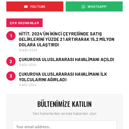
ÇELEBI HAVACILIK
YOUTUBE
WHATSAPP
MACARISTAN’DAN
BUDAPEŞTE GÖNÜLLÜ
KURTARMA BIRLIĞI’NE
ANLAMLI DESTEK!
ÇOK OKUNANLAR
HITIT, 2024’ÜN IKINCI ÇEYREĞINDE SATIŞ
1
GELIRLERINI YÜZDE 21 ARTIRARAK 15,2 MILYON
DOLARA ULAŞTIRDI
10 AĞU 2024
ÇUKUROVA ULUSLARARASI HAVALIMANI AÇILDI
2
11 AĞU 2024
ÇUKUROVA ULUSLARARASI HAVALIMANI İLK
3
YOLCULARINI AĞIRLADI
11 AĞU 2024
BÜLTENIMIZE KATILIN
Yeni haberlerden anında haberdar olun