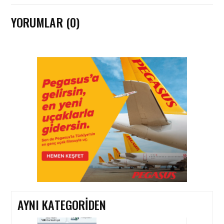
YORUMLAR (0)
HAVACILIK • 06 AĞU 2026
HITIT BILIŞIM 500’DE
SEKTÖREL YAZILIM
BIRINCISI
HAVACILIK • 05 AĞU 2026
YAKIT MALIYETLERINDEKI
YÜZDE 46’LIK ARTIŞA
KARŞI HANGI ÖNLEMLER
ALINIYOR?
AYNI KATEGORIDEN
HAVACILIK • 05 AĞU 2026