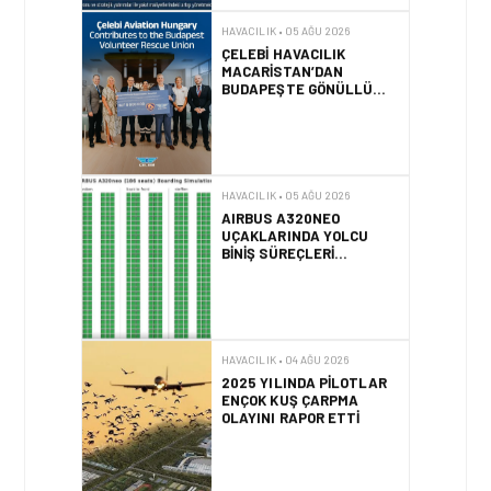
ÇELEBI HAVACILIK
MACARISTAN’DAN
BUDAPEŞTE GÖNÜLLÜ
KURTARMA BIRLIĞI’NE
ANLAMLI DESTEK!
HAVACILIK • 05 AĞU 2026
AIRBUS A320NEO
UÇAKLARINDA YOLCU
BINIŞ SÜREÇLERI
SIMÜLASYONLA TEST
EDILDI!
HAVACILIK • 04 AĞU 2026
2025 YILINDA PILOTLAR
ENÇOK KUŞ ÇARPMA
OLAYINI RAPOR ETTI
HAVACILIK • 04 AĞU 2026