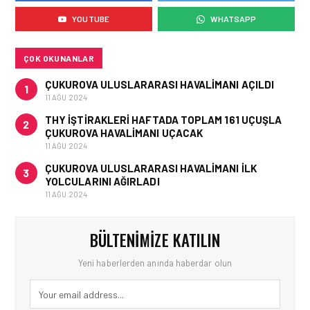
YAKIT MALIYETLERINDEKI
YOUTUBE
WHATSAPP
YÜZDE 46’LIK ARTIŞA
KARŞI HANGI ÖNLEMLER
ALINIYOR?
ÇOK OKUNANLAR
ÇUKUROVA ULUSLARARASI HAVALIMANI AÇILDI
1
11 AĞU 2024
THY IŞTIRAKLERI HAFTADA TOPLAM 161 UÇUŞLA
2
ÇUKUROVA HAVALIMANI UÇACAK
11 AĞU 2024
ÇUKUROVA ULUSLARARASI HAVALIMANI İLK
3
YOLCULARINI AĞIRLADI
11 AĞU 2024
BÜLTENIMIZE KATILIN
Yeni haberlerden anında haberdar olun