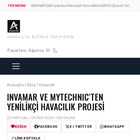
TRENDING
BAYKAR’DAN İstanbul Merkezli Yeni HAVA KARGO Şirketi Yolda!
HAVACILIĞI BIZIMLE TAKIP EDIN
Pazartesi, Ağustos 10
Anasayfa / Blog / Havacılık
INVAMAR VE MYTECHNIC’TEN
YENILIKÇI HAVACILIK PROJESI
ZEYNEP KALI • 09 MAR 2026 • 1 DK OKUMA
BEĞEN
FACEBOOK
X / TWITTER
WHATSAPP
LINK KOPYALA