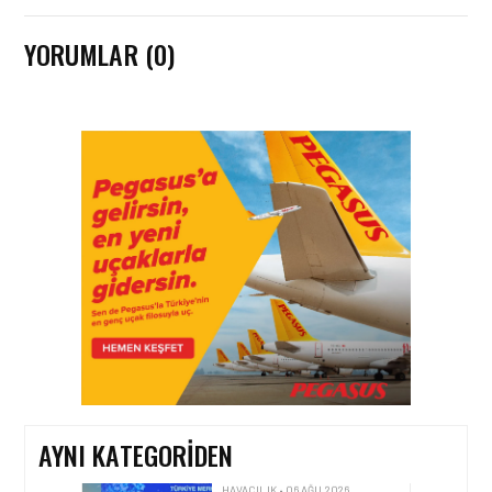
YORUMLAR (0)
HAVACILIK • 08 AĞU 2026
TÜRK HAVA YOLLARI’NIN
STRATEJIK DÖNÜŞÜM
HIKAYESI: YIRMIBIRINCI
YÜZYIL GÖKTÜRKLERI
HAVACILIK • 06 AĞU 2026
HITIT BILIŞIM 500’DE
SEKTÖREL YAZILIM
BIRINCISI
AYNI KATEGORIDEN
HAVACILIK • 05 AĞU 2026