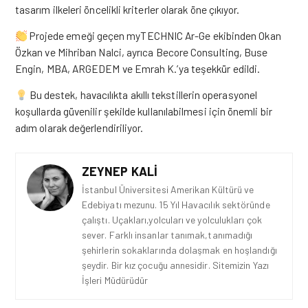
tasarım ilkeleri öncelikli kriterler olarak öne çıkıyor.
Projede emeği geçen myTECHNIC Ar-Ge ekibinden Okan
Özkan ve Mihriban Nalci, ayrıca Becore Consulting, Buse
Engin, MBA, ARGEDEM ve Emrah K.’ya teşekkür edildi.
Bu destek, havacılıkta akıllı tekstillerin operasyonel
koşullarda güvenilir şekilde kullanılabilmesi için önemli
bir
adım olarak değerlendiriliyor.
ZEYNEP KALI
İstanbul Üniversitesi Amerikan Kültürü ve
Edebiyatı mezunu. 15 Yıl Havacılık sektöründe
çalıştı. Uçakları,yolcuları ve yolculukları çok
sever. Farklı insanlar tanımak,tanımadığı
şehirlerin sokaklarında dolaşmak en hoşlandığı
şeydir. Bir kız çocuğu annesidir. Sitemizin Yazı
İşleri Müdürüdür