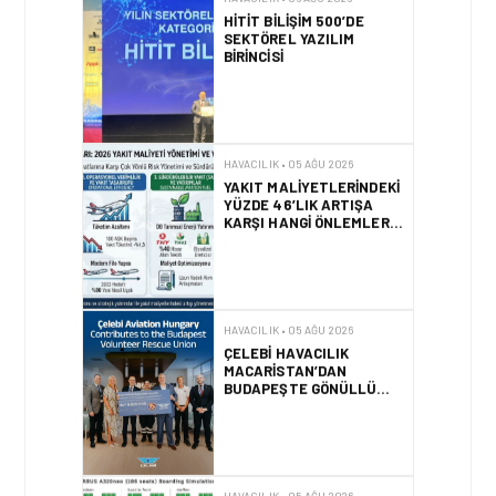
YAKIT MALIYETLERINDEKI
YÜZDE 46’LIK ARTIŞA
KARŞI HANGI ÖNLEMLER
ALINIYOR?
HAVACILIK • 05 AĞU 2026
ÇELEBI HAVACILIK
MACARISTAN’DAN
BUDAPEŞTE GÖNÜLLÜ
KURTARMA BIRLIĞI’NE
ANLAMLI DESTEK!
HAVACILIK • 05 AĞU 2026
AIRBUS A320NEO
UÇAKLARINDA YOLCU
BINIŞ SÜREÇLERI
SIMÜLASYONLA TEST
EDILDI!
HAVACILIK • 04 AĞU 2026