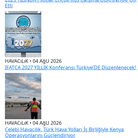
HAVACıLıK • 04 AğU 2026
IFATCA 2027 YILLIK Konferansı Türkiye’DE Düzenlenecek!
HAVACıLıK • 04 AğU 2026
Çelebi Havacılık, Türk Hava Yolları İş Birliğiyle Kenya
Operasyonlarını Güçlendiriyor
HAVACıLıK • 05 AğU 2026
Yakıt maliyetlerindeki yüzde 46’lık artışa karşı hangi
önlemler alınıyor?