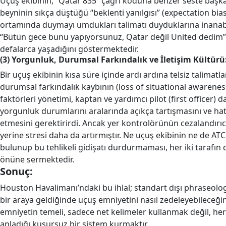
Uçuş ekibinin, “Qatar 835” çağrı koduna benzer seste başka 
beyninin sıkça düştüğü “beklenti yanılgısı” (expectation bia
ortamında duymayı umdukları talimatı duyduklarına inanabil
“Bütün gece bunu yapıyorsunuz, Qatar değil United dedim” şe
defalarca yaşadığını göstermektedir.
(3) Yorgunluk, Durumsal Farkındalık ve İletişim Kültürü
Bir uçuş ekibinin kısa süre içinde ardı ardına telsiz talimatl
durumsal farkındalık kaybının (loss of situational awareness) 
faktörleri yönetimi, kaptan ve yardımcı pilot (first officer
yorgunluk durumlarını aralarında açıkça tartışmasını ve hat
etmesini gerektirirdi. Ancak yer kontrolörünün cezalandırıcı 
yerine stresi daha da artırmıştır. Ne uçuş ekibinin ne de 
bulunup bu tehlikeli gidişatı durdurmaması, her iki tarafın
önüne sermektedir.
Sonuç:
Houston Havalimanı’ndaki bu ihlal; standart dışı phraseolog
bir araya geldiğinde uçuş emniyetini nasıl zedeleyebileceğin
emniyetin temeli, sadece net kelimeler kullanmak değil, her 
anladığı kusursuz bir sistem kurmaktır.