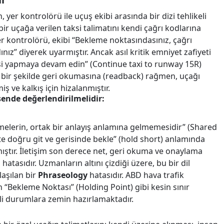
yer kontrolörü ile uçuş ekibi arasında bir dizi tehlikeli
bir uçağa verilen taksi talimatını kendi çağrı kodlarına
er kontrolörü, ekibi “Bekleme noktasındasınız, çağrı
ınız” diyerek uyarmıştır. Ancak asıl kritik emniyet zafiyeti
aksi yapmaya devam edin” (Continue taxi to runway 15R)
ru bir şekilde geri okumasına (readback) rağmen, uçağı
 ve kalkış için hizalanmıştır.
sende değerlendirilmelidir:
limelerin, ortak bir anlayış anlamına gelmemesidir” (Shared
te doğru git ve gerisinde bekle” (hold short) anlamında
amıştır. İletişim son derece net, geri okuma ve onaylama
tasıdır. Uzmanların altını çizdiği üzere, bu bir dil
laşılan bir
Phraseology
hatasıdır. ABD hava trafik
 “Bekleme Noktası” (Holding Point) gibi kesin sınır
eli durumlara zemin hazırlamaktadır.