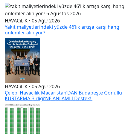
HAVACıLıK • 05 AğU 2026
Çelebi Havacılık Macaristan’DAN Budapeşte Gönüllü
KURTARMA Birliği’NE ANLAMLI Destek!
HAVACıLıK • 05 AğU 2026
AIRBUS A320NEO Uçaklarında YOLCU Biniş Süreçleri
Sımülasyonla TEST Edildi!