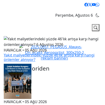
HAVACıLıK • 05 AğU 2026
Perşembe, Ağustos 6
Yakıt maliyetlerindeki yüzde 46’lık artışa karşı hangi
önlemler alınıyor?
HAVACıLıK • 05 AğU 2026
Aynı Kategoriden
Çelebi Havacılık Macaristan’DAN Budapeşte Gönüllü
KURTARMA Birliği’NE ANLAMLI Destek!