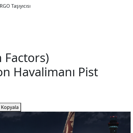
GO Taşıyıcısı
Kargo
İş İlanları
Firma Haberleri
Köşe Yazıları
 Factors)
n Havalimanı Pist
 Kopyala