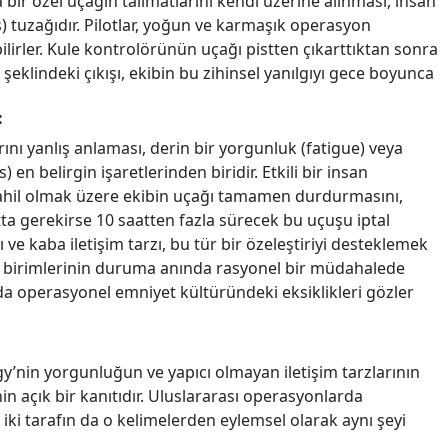
bir özel uçağın talimatlarını kendi üzerine alınması, insan
s) tuzağıdır. Pilotlar, yoğun ve karmaşık operasyon
irler. Kule kontrolörünün uçağı pistten çıkarttıktan sonra
klindeki çıkışı, ekibin bu zihinsel yanılgıyı gece boyunca
:
arını yanlış anlaması, derin bir yorgunluk (fatigue) veya
en belirgin işaretlerinden biridir. Etkili bir insan
) dahil olmak üzere ekibin uçağı tamamen durdurmasını,
ta gerekirse 10 saatten fazla sürecek bu uçuşu iptal
ve kaba iletişim tarzı, bu tür bir özeleştiriyi desteklemek
ATC birimlerinin duruma anında rasyonel bir müdahalede
 da operasyonel emniyet kültüründeki eksiklikleri gözler
y’nin yorgunluğun ve yapıcı olmayan iletişim tarzlarının
in açık bir kanıtıdır. Uluslararası operasyonlarda
iki tarafın da o kelimelerden eylemsel olarak aynı şeyi