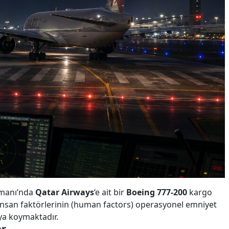
manı’nda
Qatar Airways
‘e ait bir
Boeing 777-200
kargo
lıkta insan faktörlerinin (human factors) operasyonel emniyet
aya koymaktadır.
ar