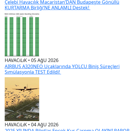
HAVACıLıK • 05 AğU 2026
AIRBUS A320NEO Uçaklarında YOLCU Biniş Süreçleri
Sımülasyonla TEST Edildi!
HAVACıLıK • 04 AğU 2026
2025 YILINDA Pilotlar Ençok Kuş Çarpma OLAYINI RAPOR
Etti