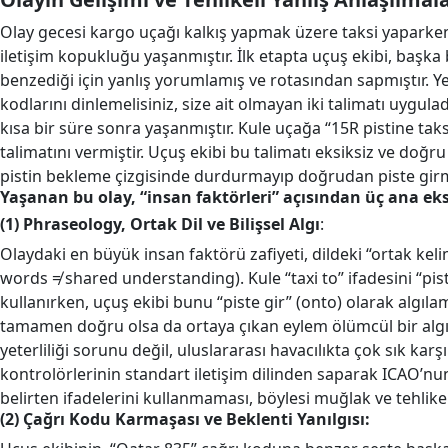
Olay gecesi kargo uçağı kalkış yapmak üzere taksi yaparken, 
iletişim kopukluğu yaşanmıştır. İlk etapta uçuş ekibi, başka 
benzediği için yanlış yorumlamış ve rotasından sapmıştır. Y
kodlarını dinlemelisiniz, size ait olmayan iki talimatı uygulad
kısa bir süre sonra yaşanmıştır. Kule uçağa “15R pistine t
talimatını vermiştir. Uçuş ekibi bu talimatı eksiksiz ve doğ
pistin bekleme çizgisinde durdurmayıp doğrudan piste girmiş
Yaşanan bu olay, “insan faktörleri” açısından üç ana ek
(1) Phraseology, Ortak Dil ve Bilişsel Algı
:
Olaydaki en büyük insan faktörü zafiyeti, dildeki “ortak ke
words ≠ shared understanding). Kule “taxi to” ifadesini “pis
kullanırken, uçuş ekibi bunu “piste gir” (onto) olarak algıl
tamamen doğru olsa da ortaya çıkan eylem ölümcül bir algı ha
yeterliliği sorunu değil, uluslararası havacılıkta çok sık karşı
kontrolörlerinin standart iletişim dilinden saparak ICAO’nun
belirten ifadelerini kullanmaması, böylesi muğlak ve tehlik
(2) Çağrı Kodu Karmaşası ve Beklenti Yanılgısı: