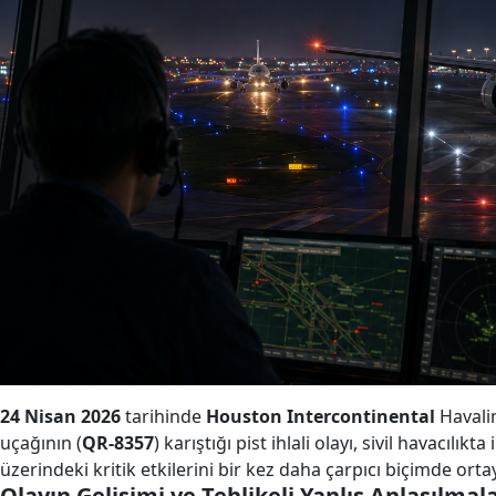
24 Nisan 2026
tarihinde
Houston Intercontinental
Havali
uçağının (
QR-8357
) karıştığı pist ihlali olayı, sivil havacı
üzerindeki kritik etkilerini bir kez daha çarpıcı biçimde ort
Olayın Gelişimi ve Tehlikeli Yanlış Anlaşılmal