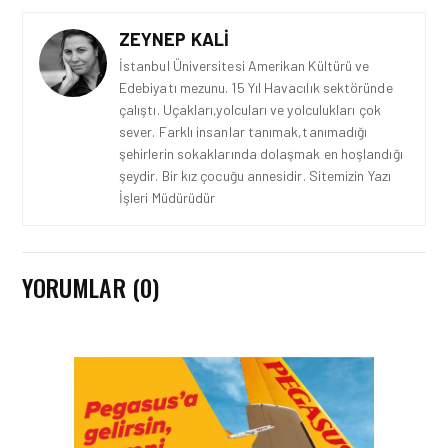
ZEYNEP KALI
İstanbul Üniversitesi Amerikan Kültürü ve
Edebiyatı mezunu. 15 Yıl Havacılık sektöründe
çalıştı. Uçakları,yolcuları ve yolculukları çok
sever. Farklı insanlar tanımak,tanımadığı
şehirlerin sokaklarında dolaşmak en hoşlandığı
şeydir. Bir kız çocuğu annesidir. Sitemizin Yazı
İşleri Müdürüdür
YORUMLAR (0)
HAVAALANI • 05 AĞU 2026
İSTANBUL VALI
YARDIMCISI BEKIR
DINKIRCI’DEN KONTROL
KULESI’NE ZIYARET