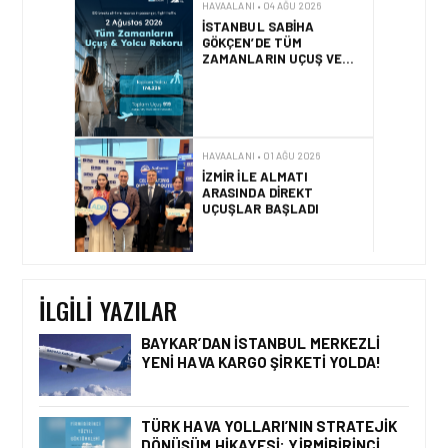
HAVAALANI • 01 AĞU 2026
İZMIR ILE ALMATI
ARASINDA DIREKT
UÇUŞLAR BAŞLADI
HAVAALANI • 31 TEM 2026
DALAMAN
HAVALIMANI\’NDAN
TÜRKIYE\’DE BIR İLK
İLGILI YAZILAR
BAYKAR’DAN İSTANBUL MERKEZLI
YENI HAVA KARGO ŞIRKETI YOLDA!
HAVAALANI • 05 AĞU 2026
İSTANBUL VALI
YARDIMCISI BEKIR
TÜRK HAVA YOLLARI’NIN STRATEJIK
DINKIRCI’DEN KONTROL
DÖNÜŞÜM HIKAYESI: YIRMIBIRINCI