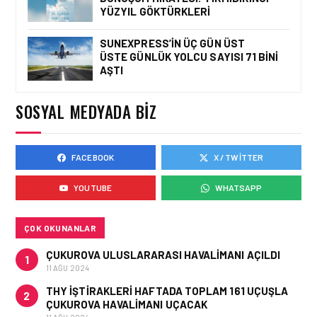
KULESI’NE ZIYARET
YÜZYIL GÖKTÜRKLERI
SUNEXPRESS’IN ÜÇ GÜN ÜST
ÜSTE GÜNLÜK YOLCU SAYISI 71 BINI
HAVAALANI • 05 AĞU 2026
AŞTI
TASARIMDAN GERÇEĞE:
ANKARA HAVALIMANI
DEVLET KONUKEVI
SOSYAL MEDYADA BIZ
FACEBOOK
X / TWITTER
HAVAALANI • 05 AĞU 2026
ISG’NIN TERMINAL
YOUTUBE
WHATSAPP
MEMURLARINDAN CAN
KURTARAN HAMLE
ÇOK OKUNANLAR
ÇUKUROVA ULUSLARARASI HAVALIMANI AÇILDI
1
11 AĞU 2024
THY IŞTIRAKLERI HAFTADA TOPLAM 161 UÇUŞLA
2
ÇUKUROVA HAVALIMANI UÇACAK