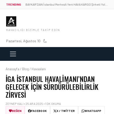
TRENDING
BAYKAR’DAN İstanbul Merkezli Yeni HAVA KARGO Şirketi Yolda!
HAVACILIĞI BIZIMLE TAKIP EDIN
Pazartesi, Ağustos 10
Anasayfa / Blog / Havaalanı
İGA İSTANBUL HAVALIMANI’NDAN
GELECEK IÇIN SÜRDÜRÜLEBILIRLIK
ZIRVESI
ZEYNEP KALI • 25 ARA 2025 • 1 DK OKUMA
BEĞEN
FACEBOOK
X / TWITTER
WHATSAPP