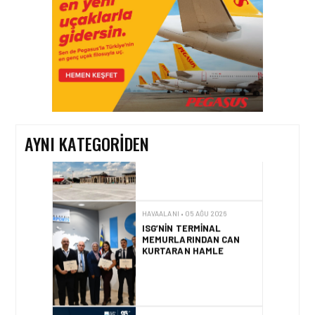
HAVAALANI • 05 AĞU 2026
TASARIMDAN GERÇEĞE:
ANKARA HAVALIMANI
DEVLET KONUKEVI
AYNI KATEGORIDEN
HAVAALANI • 05 AĞU 2026
ISG’NIN TERMINAL
MEMURLARINDAN CAN
KURTARAN HAMLE
HAVAALANI • 04 AĞU 2026
İSTANBUL SABIHA
GÖKÇEN’DE TÜM
ZAMANLARIN UÇUŞ VE
YOLCU REKORU KIRILDI