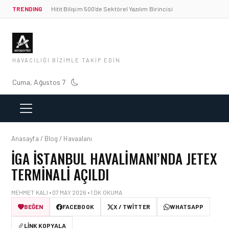
TRENDING
Hitit Bilişim 500’de Sektörel Yazılım Birincisi
HAVACILIĞI BIZIMLE TAKIP EDIN
Cuma, Ağustos 7
Anasayfa / Blog / Havaalanı
İGA İSTANBUL HAVALIMANI’NDA JETEX
TERMINALI AÇILDI
MEHMET KALI • 07 MAY 2026 • 1 DK OKUMA
BEĞEN
FACEBOOK
X / TWITTER
WHATSAPP
LINK KOPYALA