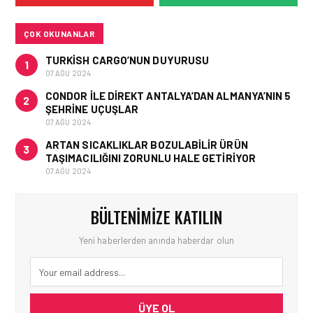
KURTARAN HAMLE
ÇOK OKUNANLAR
TURKISH CARGO’NUN DUYURUSU
1
07 AĞU 2024
CONDOR ILE DIREKT ANTALYA’DAN ALMANYA’NIN 5
2
ŞEHRINE UÇUŞLAR
07 AĞU 2024
ARTAN SICAKLIKLAR BOZULABILIR ÜRÜN
3
TAŞIMACILIĞINI ZORUNLU HALE GETIRIYOR
07 AĞU 2024
BÜLTENIMIZE KATILIN
Yeni haberlerden anında haberdar olun
ÜYE OL