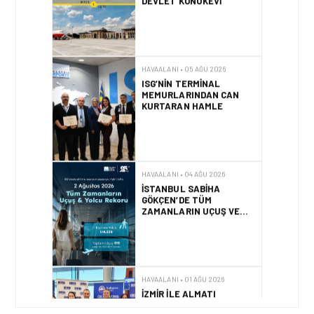
KURTARAN HAMLE
HAVAALANI • 04 AĞU 2026
İSTANBUL SABIHA
GÖKÇEN’DE TÜM
ZAMANLARIN UÇUŞ VE
YOLCU REKORU KIRILDI
HAVAALANI • 01 AĞU 2026
İZMIR ILE ALMATI
ARASINDA DIREKT
UÇUŞLAR BAŞLADI
HAVAALANI • 31 TEM 2026
DALAMAN
HAVALIMANI\’NDAN