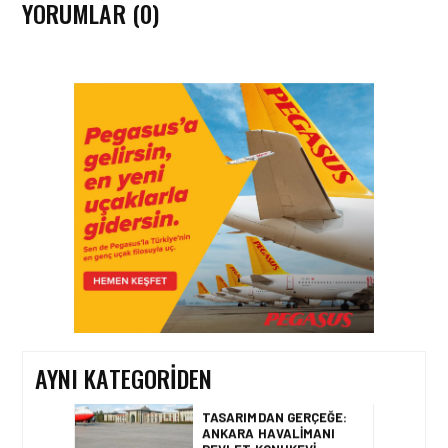
YORUMLAR (0)
HAVAALANI • 05 AĞU 2026
İSTANBUL VALI
YARDIMCISI BEKIR
DINKIRCI’DEN KONTROL
KULESI’NE ZIYARET
HAVAALANI • 05 AĞU 2026
TASARIMDAN GERÇEĞE:
ANKARA HAVALIMANI
DEVLET KONUKEVI
AYNI KATEGORIDEN
HAVAALANI • 05 AĞU 2026
ISG’NIN TERMINAL
MEMURLARINDAN CAN