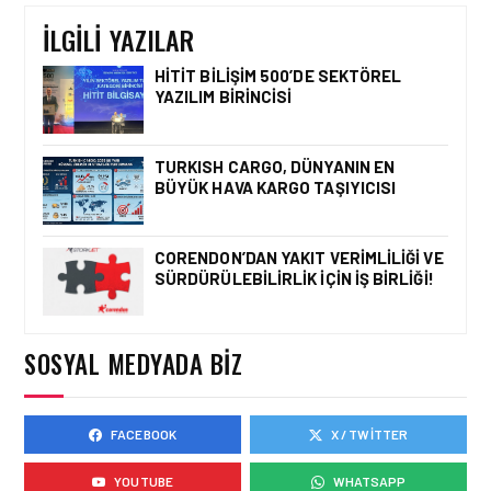
TÜRKIYE\’DE BIR İLK
İLGILI YAZILAR
HITIT BILIŞIM 500’DE SEKTÖREL
YAZILIM BIRINCISI
HAVAALANI • 05 AĞU 2026
İSTANBUL VALI
YARDIMCISI BEKIR
TURKISH CARGO, DÜNYANIN EN
DINKIRCI’DEN KONTROL
BÜYÜK HAVA KARGO TAŞIYICISI
KULESI’NE ZIYARET
CORENDON’DAN YAKIT VERIMLILIĞI VE
SÜRDÜRÜLEBILIRLIK IÇIN İŞ BIRLIĞI!
HAVAALANI • 05 AĞU 2026
TASARIMDAN GERÇEĞE:
ANKARA HAVALIMANI
DEVLET KONUKEVI
SOSYAL MEDYADA BIZ
FACEBOOK
X / TWITTER
HAVAALANI • 05 AĞU 2026
ISG’NIN TERMINAL
YOUTUBE
WHATSAPP
MEMURLARINDAN CAN