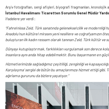
Arşiv fotoğrafları, sergi afişleri, biyografi fragmanları, kronolojik a
İstanbul Havalimanı Ticaretten Sorumlu Genel Müdür Yardı
ifadelere yer verdi:
“Fahrelnissa Zeid, Türk sanatında gelenekselcilik ve modernliği
Anadolu’nun kültürel mirasını yeni nesillere ve coğrafyamızın ötes
buluşturan ilk kadın ressam olarak tanınan Zeid, Türk kültür ve sa
Dünyayı kutuplaştırmak, farklılıkları vurgulamak son derece kolayd
insanlara aynı anda hitap edebilmektir. Bunu başarmanın en güçlü 
Hizmetlerimizde sağladığımız çeşitliliği, zenginliği ve kapsayıcılığ
Karşılaşma’ sergisi de bütün bu amaçlarımıza hizmet ettiği gibi, 
ağırlama gururunu da bizlere yaşatıyor.”