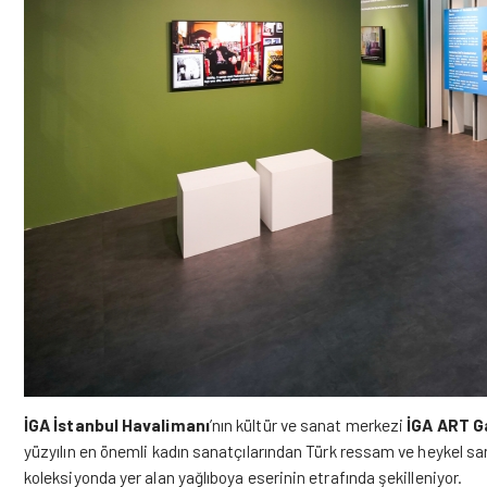
İGA İstanbul Havalimanı
’nın kültür ve sanat merkezi
İGA ART
Ga
yüzyılın en önemli kadın sanatçılarından Türk ressam ve heykel sa
koleksiyonda yer alan yağlıboya eserinin etrafında şekilleniyor.