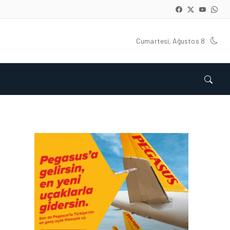
Cumartesi, Ağustos 8
HAVAALANI • 05 AĞU 2026
İSTANBUL VALI
YARDIMCISI BEKIR
DINKIRCI’DEN KONTROL
KULESI’NE ZIYARET
HAVAALANI • 05 AĞU 2026