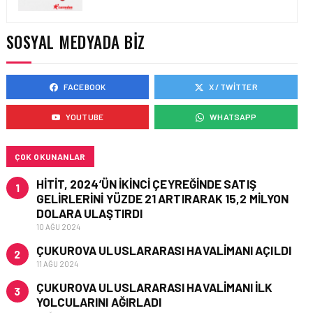
TASARIMDAN GERÇEĞE:
ANKARA HAVALIMANI
DEVLET KONUKEVI
SOSYAL MEDYADA BIZ
FACEBOOK
X / TWITTER
HAVAALANI • 05 AĞU 2026
ISG’NIN TERMINAL
YOUTUBE
WHATSAPP
MEMURLARINDAN CAN
KURTARAN HAMLE
ÇOK OKUNANLAR
HITIT, 2024’ÜN IKINCI ÇEYREĞINDE SATIŞ
1
GELIRLERINI YÜZDE 21 ARTIRARAK 15,2 MILYON
DOLARA ULAŞTIRDI
10 AĞU 2024
ÇUKUROVA ULUSLARARASI HAVALIMANI AÇILDI
2
11 AĞU 2024
ÇUKUROVA ULUSLARARASI HAVALIMANI İLK
3
YOLCULARINI AĞIRLADI