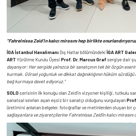
“Fahrelnissa Zeid’in kalıcı mirasını hep birlikte onurlandırıyoru
İGA İstanbul Havalimanı
Dış Hatlar bölümündeki
İGA ART Gale
ART
Yürütme Kurulu Üyesi
Prof. Dr. Marcus Graf
sergiye
dair şu
dayanıyor: Her sergide yalnızca bir sanatçının tek bir özgün eseri
kurmak. Görsel yoğunluk ve dikkat dağınıklığının hüküm sürdüğü 
bağ kurmaya davet ediyoruz.”
SOLO
serisinin ilk konuğu olan Zeid’in vizyoner kişiliği, tutkulu 
sanatsal sınırları aşan eşsiz bir sanatçı olduğunu vurgulayan
Prof
üretimini anlatan belgeler, fotoğraflar ve metinlerden oluşan bir ç
sağlayanlara ve ziyaretçilerine Fahrelnissa Zeid’in kalıcı mirasını o