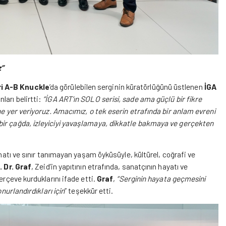
z”
ri A-B Knuckle
’da görülebilen serginin küratörlüğünü üstlenen
İGA
nları belirtti:
“İGA ART’ın SOLO serisi, sade ama güçlü bir fikre
ne yer veriyoruz. Amacımız, o tek eserin etrafında bir anlam evreni
bir çağda, izleyiciyi yavaşlamaya, dikkatle bakmaya ve gerçekten
sanatı ve sınır tanımayan yaşam öyküsüyle, kültürel, coğrafi ve
. Dr. Graf
, Zeid’in yapıtının etrafında, sanatçının hayatı ve
erçeve kurduklarını ifade etti.
Graf
,
“Serginin hayata geçmesini
nurlandırdıkları için
” teşekkür etti.