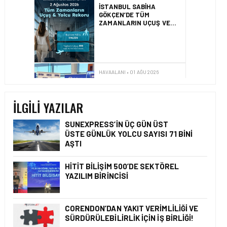
İZMIR ILE ALMATI
ARASINDA DIREKT
UÇUŞLAR BAŞLADI
HAVAALANI • 31 TEM 2026
DALAMAN
HAVALIMANI\’NDAN
TÜRKIYE\’DE BIR İLK
İLGILI YAZILAR
SUNEXPRESS’IN ÜÇ GÜN ÜST
ÜSTE GÜNLÜK YOLCU SAYISI 71 BINI
AŞTI
HAVAALANI • 05 AĞU 2026
İSTANBUL VALI
YARDIMCISI BEKIR
HITIT BILIŞIM 500’DE SEKTÖREL
DINKIRCI’DEN KONTROL
YAZILIM BIRINCISI
KULESI’NE ZIYARET
CORENDON’DAN YAKIT VERIMLILIĞI VE
SÜRDÜRÜLEBILIRLIK IÇIN İŞ BIRLIĞI!
HAVAALANI • 05 AĞU 2026