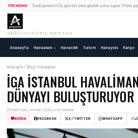
TRENDING
SunExpress’in Üç gün üst üste günlük yolcu sayısı 71 bini aşt
HAVACILIĞI BIZIMLE TAKIP EDIN
Anasayfa
Havaalanı
Havacılık
Turizm
Havayolu
Kargo
Anasayfa / Blog / Havaalanı
İGA İSTANBUL HAVALIMANI
DÜNYAYI BULUŞTURUYOR
ZEYNEP KALI • 30 MAY 2025 • 4 DK OKUMA
BEĞEN
FACEBOOK
X / TWITTER
WHATSAPP
L