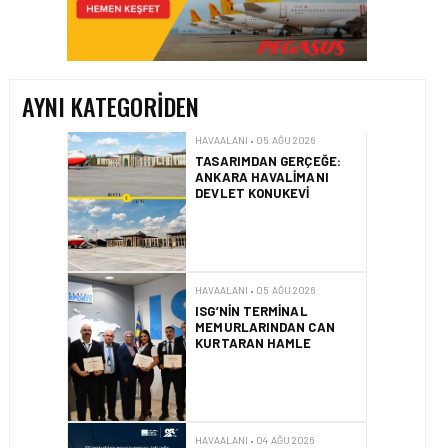
TASARIMDAN GERÇEĞE:
ANKARA HAVALIMANI
DEVLET KONUKEVI
AYNI KATEGORIDEN
HAVAALANI • 05 AĞU 2026
ISG’NIN TERMINAL
MEMURLARINDAN CAN
KURTARAN HAMLE
HAVAALANI • 04 AĞU 2026
İSTANBUL SABIHA
GÖKÇEN’DE TÜM
ZAMANLARIN UÇUŞ VE
YOLCU REKORU KIRILDI
HAVAALANI • 01 AĞU 2026