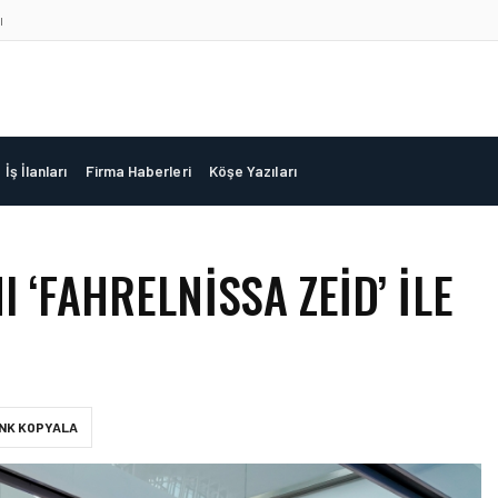
ı
İş İlanları
Firma Haberleri
Köşe Yazıları
 ‘FAHRELNISSA ZEID’ ILE
INK KOPYALA