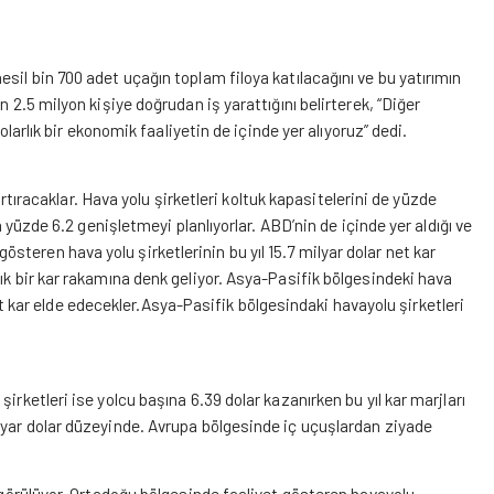
sil bin 700 adet uçağın toplam filoya katılacağını ve bu yatırımın
 2.5 milyon kişiye doğrudan iş yarattığını belirterek, “Diğer
olarlık bir ekonomik faaliyetin de içinde yer alıyoruz” dedi.
 artıracaklar. Hava yolu şirketleri koltuk kapasitelerini de yüzde
a yüzde 6.2 genişletmeyi planlıyorlar. ABD’nin de içinde yer aldığı ve
teren hava yolu şirketlerinin bu yıl 15.7 milyar dolar net kar
ık bir kar rakamına denk geliyor. Asya-Pasifik bölgesindeki hava
r net kar elde edecekler.Asya-Pasifik bölgesindaki havayolu şirketleri
irketleri ise yolcu başına 6.39 dolar kazanırken bu yıl kar marjları
lyar dolar düzeyinde. Avrupa bölgesinde iç uçuşlardan ziyade
öngörülüyor. Ortadoğu bölgesinde faaliyet gösteren havayolu