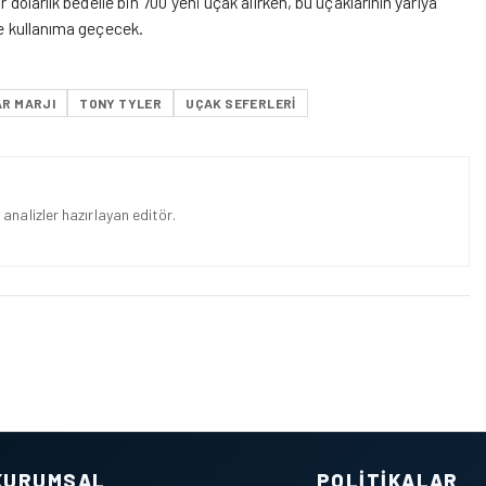
 dolarlık bedelle bin 700 yeni uçak alırken, bu uçaklarının yarıya
ne kullanıma geçecek.
AR MARJI
TONY TYLER
UÇAK SEFERLERI
analizler hazırlayan editör.
KURUMSAL
POLITIKALAR