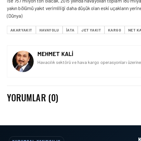
ise 757 milyon ton olacak. 2015 yılında havayolları toplam 180 milyar
yakın bölümü yakıt verimliliği daha düşük olan eski uçakların yeri
(Dünya)
AKARYAKIT
HAVAYOLU
IATA
JET YAKIT
KARGO
NET K
MEHMET KALI
Havacılık sektörü ve hava kargo operasyonları üzerine 
YORUMLAR (0)