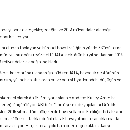
ar daha yukarıda gerçekleşeceğini ve 29.3 milyar dolar olacağını
lması bekleniyor.
ısı altında toplayan ve küresel hava trafiğinin yüzde 83’ünü temsil
mini yukarı doğru revize etti. IATA, sektörün bu yıl net karının 2014
 milyar dolar olacağını açıkladı.
 4 net kar marjına ulaşacağını bildiren IATA, havacılık sektörünün
ıra, yüksek doluluk oranları ve petrol fiyatlarındaki düşüşün ve
rakamsal olarak da 15.7 milyar dolarının sadece Kuzey Amerika
deceği öngörülüyor. ABD’nin Miami şehrinde yapılan IATA Yıllık
, 2015 yılında tüm bölgelerde hava yollarının karlılığında iyileşme
ındaki önemli farklar doğal olarak havayollarının karlılıklarına da
üm arz ediyor. Birçok hava yolu hala önemli güçlüklerle karşı