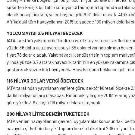
şirketleri karışık bir tablo sunuyor. Ortadoğu’da toplamda ortalama 1
olarak hesaplanırken, yolcu başına gelir 9.61 dolar olacak. Afrika 
Afrika’daki tüm havayollarının 2015’te sadece 100 milyon dolarlık b
YOLCU SAYISI 3.5 MİLYARI GEÇECEK
IATA, sektörü yakından ilgilendiren ve etkileyen temel verileri de aç
yüzde 36 daha ucuzlayarak bu yıl 65 dolar civarında olması bekleni
fiyat 78 dolar olacak. Yakıt havacılık endüstrisinin toplam maliyeti
yılında yüzde 6.7 artarak havacılık tarihinin en yüksek rakamına çı
göstererek yüzde 5.5 büyüyecek. Hava kargoda beklenen gelir ise 6
116 MİLYAR DOLAR VERGİ ÖDEYECEK
IATA tarafından yayınlanan verilere göre, sektör küresel ölçekte 
da 150 milyar dolara ulaşacak. Bir önceki yıla göre 2015’te artış yü
göre yüzde 3.9 artışla 116 milyar dolara ulaşacak.
288 MİLYAR LİTRE BENZİN TÜKETECEK
IATA verileri havayollarının çevreci uygulamalar konusundaki perfor
havayolu şirketinin bu yılki toplam benzin tüketimi 288 milyar li