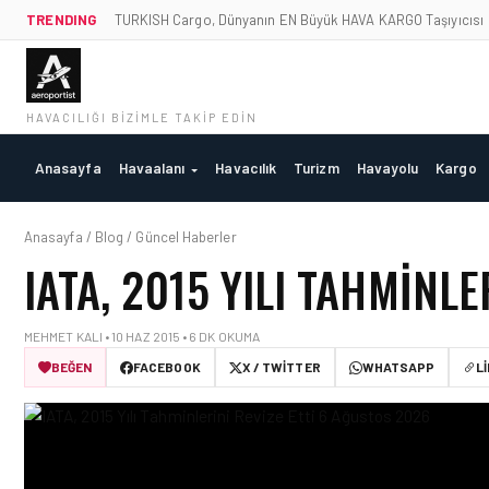
TRENDING
TURKISH Cargo, Dünyanın EN Büyük HAVA KARGO Taşıyıcısı
HAVACILIĞI BIZIMLE TAKIP EDIN
Anasayfa
Havaalanı
Havacılık
Turizm
Havayolu
Kargo
Anasayfa / Blog / Güncel Haberler
IATA, 2015 YILI TAHMINLE
MEHMET KALI • 10 HAZ 2015 • 6 DK OKUMA
BEĞEN
FACEBOOK
X / TWITTER
WHATSAPP
L