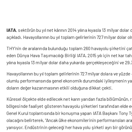
IATA
, sektörün bu yıl net kârının 2014 yılına kıyasla 13 milyar dol
açıkladı. Havayollarının bu yıl toplam gelirlerinin 727 milyar dolar o
THY’nin de aralarında bulunduğu toplam 260 havayolu şirketini çat
eden Dünya Hava Taşımacılığı Birliği IATA, 2015 yılı için net kar tah
yılına kıyasla 13 milyar dolar daha yukarda gerçekleşeceğini ve 29.3
Havayollarının bu yıl toplam gelirlerinin 727 milyar dolara ve yüzde
olumlu performansında genel ekonomik durumdaki iyileşmenin yanı s
doların değer kazanmasının etkili olduğuna dikkat çekti.
Küresel ölçekte elde edilecek net karın yarıdan fazla bölümünün, 
bölgesinde faaliyet gösteren havayolu şirketleri tarafından elde e
Genel Kurul toplantısında bir konuşma yapan IATA Başkanı Tony Tyler
olacağını belirterek, “Ancak ülke ekonomilerinin performansları aras
yansıyor. Endüstrinin geleceği her hava yolu şirketi ayrı bir görün