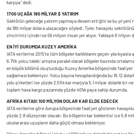
karşıya” dedi.
1700 UÇAĞA 180 MİLYAR $ YATIRIM
Sektörün geleceğe yatırım yapmaya devam ettiğini ve bu yıl yeni ne
da 180 milyar dolara ulaşacağını söyledi. Tyler, havayolu sektörünün
zincirimiz içinde ise 56 milyon insan yer alıyor. Yaklaşık 6 trilyon d
EN İYİ DURUMDA KUZEY AMERİKA
IATA verilerine 2015’te tüm bölgeler karlılıklarını geçen yıla kıyasla
6.7’lik yolcu talebi artışına paralel olarak bölgeler bazında ortalam
en büyük bölümü oluşturduğu Kuzey Amerika bölgesinde faaliyet gös
sağlaması bekleniyor. Yolcu başına hesaplandığında bu 18.12 dolarl
yolu şirketleri ise yüzde 2.5’lik kar marjıyla 5.1 milyar dolarlık bi
toplam hava kargo pazarında yüzde 40’lık paya sahip durumda.
AFRİKA KITASI 100 MİLYON DOLAR KAR ELDE EDECEK
IATA verilerine göre Avrupa bölgesinde faaliyet gösteren havayolu ş
yüzde 2.8 düzeyinde olacak: Bu bölgenin kar beklentisi ise 5.8 mi
uluslararası uçuşların daha güçlü olması bekleniyor.
Güney Amerika bölgesi için bu yıl 600 milyon dolarlık bir net kar 