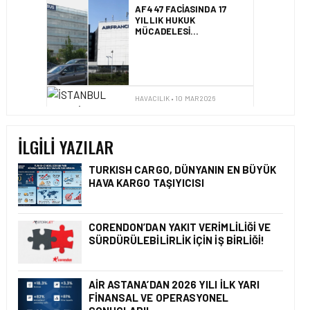
YILLIK HUKUK
MÜCADELESI
SONUÇLANDI
HAVACILIK • 10 MAR 2026
İSTANBUL HAVALIMANI
AVRUPA’NIN EN YOĞUN
HAVALIMANI OLDU
İLGILI YAZILAR
TURKISH CARGO, DÜNYANIN EN BÜYÜK
HAVA KARGO TAŞIYICISI
HAVACILIK • 10 MAR 2026
AVRUPA’NIN HAVAYOLU
DEVLERI GÖKYÜZÜNDE
YARIŞIYOR
CORENDON’DAN YAKIT VERIMLILIĞI VE
SÜRDÜRÜLEBILIRLIK IÇIN İŞ BIRLIĞI!
AIR ASTANA’DAN 2026 YILI İLK YARI
GÜNCEL HABERLER • 22 TEM 2026
FINANSAL VE OPERASYONEL
OKYANUSU KÜREK