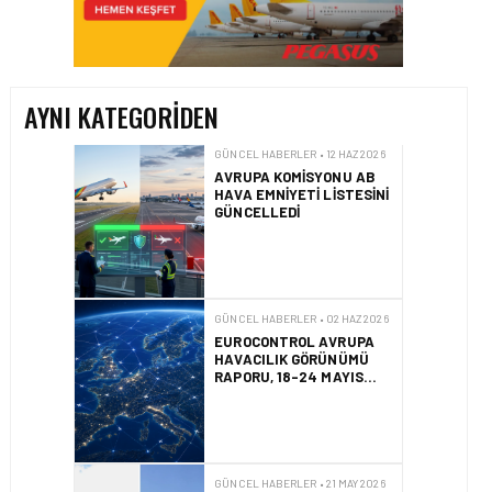
ÇEKEREK AŞACAK İLK
TÜRK TAKIMINA GURUR
DOLU DESTEK!
AYNI KATEGORIDEN
GÜNCEL HABERLER • 12 HAZ 2026
AVRUPA KOMISYONU AB
HAVA EMNIYETI LISTESINI
GÜNCELLEDI
GÜNCEL HABERLER • 02 HAZ 2026
EUROCONTROL AVRUPA
HAVACILIK GÖRÜNÜMÜ
RAPORU, 18-24 MAYIS
2026 HAFTASI
GÜNCEL HABERLER • 21 MAY 2026
AF447 FACIASINDA 17