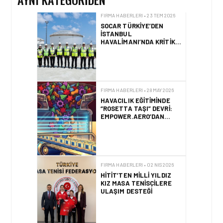
FIRMA HABERLERI • 28 MAY 2026
HAVACILIK EĞITIMINDE
“ROSETTA TAŞI” DEVRI:
EMPOWER.AERO’DAN
CBTA-UNITY™ TANITILDI
FIRMA HABERLERI • 02 NIS 2026
HITIT’TEN MILLI YILDIZ
KIZ MASA TENISÇILERE
ULAŞIM DESTEĞI
FIRMA HABERLERI • 31 MAR 2026
BOOKINGAGORA VE
TRAVELPORT STRATEJIK
IŞ BIRLIĞI ANLAŞMASINI
YENILEDI!