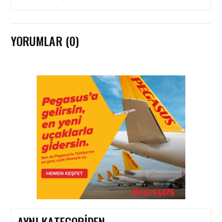
YORUMLAR (0)
FIRMA HABERLERI • 04 AĞU 2026
TAV
HAVALIMANLARI’NDAN
CAPITAL 500 BAŞARISI!
FIRMA HABERLERI • 23 TEM 2026
SOCAR TÜRKIYE’DEN
İSTANBUL
HAVALIMANI’NDA KRITIK
PROJE HAMLESI
AYNI KATEGORIDEN