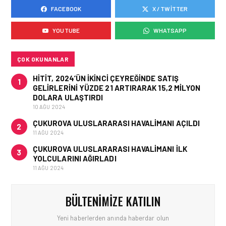
FACEBOOK
X / TWITTER
FIRMA HABERLERI • 28 MAY 2026
HAVACILIK EĞITIMINDE
YOUTUBE
WHATSAPP
“ROSETTA TAŞI” DEVRI:
EMPOWER.AERO’DAN
CBTA-UNITY™ TANITILDI
ÇOK OKUNANLAR
HITIT, 2024’ÜN IKINCI ÇEYREĞINDE SATIŞ
1
GELIRLERINI YÜZDE 21 ARTIRARAK 15,2 MILYON
DOLARA ULAŞTIRDI
10 AĞU 2024
ÇUKUROVA ULUSLARARASI HAVALIMANI AÇILDI
2
11 AĞU 2024
ÇUKUROVA ULUSLARARASI HAVALIMANI İLK
3
YOLCULARINI AĞIRLADI
11 AĞU 2024
BÜLTENIMIZE KATILIN
Yeni haberlerden anında haberdar olun