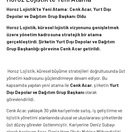
Horoz Lojistik’te Yeni Atama: Cenk Acar, Yurt Dı
ş
ı
Depolar ve Da
ğ
ıtım Grup Ba
ş
kanı Oldu
Horoz Lojistik, küresel lojistik vizyonunu geni
ş
letmek
üzere yönetim kadrosuna stratejik bir atama
gerçekle
ş
tirdi.
Ş
irketin Yurt Dı
ş
ı Depolar ve Da
ğ
ıtım
Grup Ba
ş
kanlı
ğ
ı görevine Cenk Acar getirildi.
Horoz Lojistik
, küresel büyüme stratejileri doğrultusunda üst
yönetim kadrosunu güçlendirmeye devam ediyor. Bu
kapsamda yapılan yeni atama ile
Cenk Acar
, şirketin
Yurt
Dışı Depolar ve Dağıtım Grup Başkanı
olarak
görevlendirildi.
Cenk Acar, yaklaşık 30 yıllık kariyerinde satış, iş geliştirme ve
lojistik yönetimi alanlarında ulusal ve uluslararası şirketlerde
üst düzey görevler üstlenmiştir. Kariyerine Deniz Subayı
olarak başlayan Acar, Deniz Harp Okulu Makine Mühendisliği