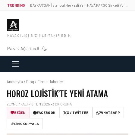
TRENDING
BAYKAR’DAN İstanbul Merkezli Yeni HAVA KARGO Şirketi Yolda!
HAVACILIĞI BIZIMLE TAKIP EDIN
Pazar, Ağustos 9
Anasayfa / Blog / Firma Haberleri
HOROZ LOJISTIK’TE YENI ATAMA
ZEYNEP KALI • 18 TEM 2025 • 3 DK OKUMA
BEĞEN
FACEBOOK
X / TWITTER
WHATSAPP
LINK KOPYALA