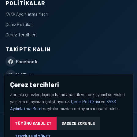
POLITIKALAR
KVKK Aydınlatma Metni
Çerez Politikası
Çerez Tercihleri
TAKIPTE KALIN
Facebook
X / Twitter
Çerez tercihleri
YouTube
Zorunlu çerezler dışında kalan analitik ve fonksiyonel servisleri
yalnızca onayınızla çalıştırıyoruz.
Çerez Politikası
ve
KVKK
WhatsApp
Aydınlatma Metni
sayfalarımızdan detaylara ulaşabilirsiniz.
© 2026 AEROPORTIST I Havacılık Veri ve Analiz Platformu. Tüm
TÜMÜNÜ KABUL ET
SADECE ZORUNLU
hakları saklıdır.
TERCIHLERI YÖNET
Okuyucu verileri yalnızca açık bilgilendirme ve tercih yönetimi