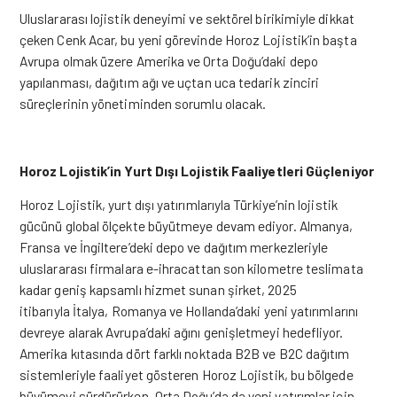
Uluslararası lojistik deneyimi ve sektörel birikimiyle dikkat
çeken Cenk Acar, bu yeni görevinde Horoz Lojistik’in başta
Avrupa olmak üzere Amerika ve Orta Doğu’daki depo
yapılanması, dağıtım ağı ve uçtan uca tedarik zinciri
süreçlerinin yönetiminden sorumlu olacak.
Horoz Lojistik’in Yurt Dı
ş
ı Lojistik Faaliyetleri Güçleniyor
Horoz Lojistik, yurt dışı yatırımlarıyla Türkiye’nin lojistik
gücünü global ölçekte büyütmeye devam ediyor. Almanya,
Fransa ve İngiltere’deki depo ve dağıtım merkezleriyle
uluslararası firmalara e-ihracattan son kilometre teslimata
kadar geniş kapsamlı hizmet sunan şirket, 2025
itibarıyla İtalya, Romanya ve Hollanda’daki yeni yatırımlarını
devreye alarak Avrupa’daki ağını genişletmeyi hedefliyor.
Amerika kıtasında dört farklı noktada B2B ve B2C dağıtım
sistemleriyle faaliyet gösteren Horoz Lojistik, bu bölgede
büyümeyi sürdürürken, Orta Doğu’da da yeni
yatırımla
r için