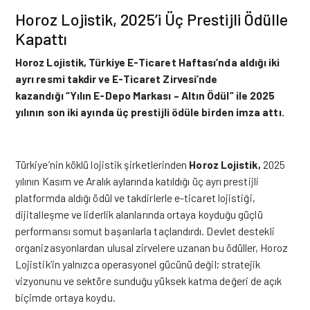
Horoz Lojistik, 2025’i Üç Prestijli Ödülle
Kapattı
Horoz Lojistik
, Türkiye E-Ticaret Haftası’nda aldı
ğ
ı iki
ayrı resmi takdir ve E-Ticaret Zirvesi’nde
kazandı
ğ
ı “Yılın E-Depo Markası – Altın Ödül” ile 2025
yılının son iki ayında üç prestijli ödüle birden imza attı.
Türkiye’nin köklü lojistik
ş
irketlerinden
Horoz Lojistik
,
2025
yılının Kasım ve Aralık aylarında katıldı
ğ
ı üç ayrı prestijli
platformda aldı
ğ
ı ödül ve takdirlerle e-ticaret lojisti
ğ
i,
dijitalle
ş
me ve liderlik alanlarında ortaya koydu
ğ
u güçlü
performansı somut ba
ş
arılarla taçlandırdı. Devlet destekli
organizasyonlardan ulusal zirvelere uzanan bu ödüller, Horoz
Lojistik’in yalnızca operasyonel gücünü de
ğ
il; stratejik
vizyonunu ve sektöre sundu
ğ
u yüksek katma de
ğ
eri de açık
biçimde ortaya koydu.