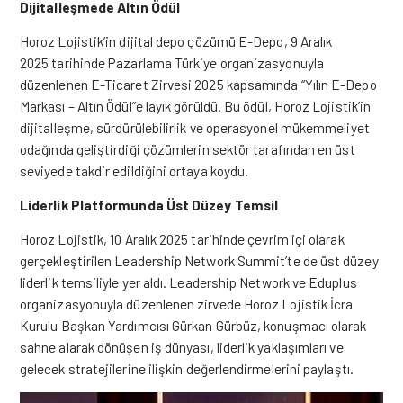
Dijitalle
ş
mede Altın Ödül
Horoz Lojistik’in dijital depo çözümü E-Depo, 9 Aralık
2025 tarihinde Pazarlama Türkiye organizasyonuyla
düzenlenen E-Ticaret Zirvesi 2025 kapsamında “Yılın E-Depo
Markası – Altın Ödül”e layık görüldü. Bu ödül, Horoz Lojistik’in
dijitalle
ş
me, sürdürülebilirlik ve operasyonel mükemmeliyet
oda
ğ
ında geli
ş
tirdi
ğ
i çözümlerin sektör tarafından en üst
seviyede takdir edildi
ğ
ini ortaya koydu.
Liderlik Platformunda Üst Düzey Temsil
Horoz Lojistik, 10 Aralık 2025 tarihinde çevrim içi olarak
gerçekle
ş
tirilen Leadership Network Summit’te de üst düzey
liderlik temsiliyle yer aldı. Leadership Network ve Eduplus
organizasyonuyla düzenlenen zirvede Horoz Lojistik
İ
cra
Kurulu Ba
ş
kan Yardımcısı Gürkan Gürbüz, konu
ş
macı olarak
sahne alarak dönü
ş
en i
ş
dünyası, liderlik yakla
ş
ımları ve
gelecek stratejilerine ili
ş
kin de
ğ
erlendirmelerini payla
ş
tı.