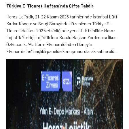
Türkiye E-Ticaret Haftası’nda Çifte Takdir
Horoz Lojistik
, 21–22 Kasım 2025 tarihlerinde
İ
stanbul Lütfi
Kırdar Kongre ve Sergi Sarayı’nda düzenlenen Türkiye E-
Ticaret Haftası 2025 etkinli
ğ
inde
yer aldı. Etkinlikte Horoz
Lojistik Yurtiçi Lojistik
İ
cra Kurulu Ba
ş
kan Yardımcısı
İ
lker
Özkocacık, “Platform Ekonomisinden Deneyim
Ekonomisine” ba
ş
lıklı panelde konu
ş
macı olarak sahne aldı.