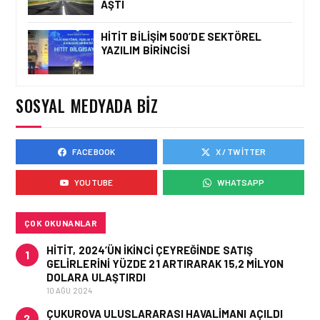
AŞTI
HITIT BILIŞIM 500’DE SEKTÖREL
YAZILIM BIRINCISI
FIRMA HABERLERI • 23 TEM 2026
SOCAR TÜRKIYE’DEN
İSTANBUL
HAVALIMANI’NDA KRITIK
SOSYAL MEDYADA BIZ
PROJE HAMLESI
FACEBOOK
X / TWITTER
FIRMA HABERLERI • 28 MAY 2026
HAVACILIK EĞITIMINDE
YOUTUBE
WHATSAPP
“ROSETTA TAŞI” DEVRI:
EMPOWER.AERO’DAN
CBTA-UNITY™ TANITILDI
ÇOK OKUNANLAR
HITIT, 2024’ÜN IKINCI ÇEYREĞINDE SATIŞ
1
GELIRLERINI YÜZDE 21 ARTIRARAK 15,2 MILYON
DOLARA ULAŞTIRDI
10 AĞU 2024
ÇUKUROVA ULUSLARARASI HAVALIMANI AÇILDI
2