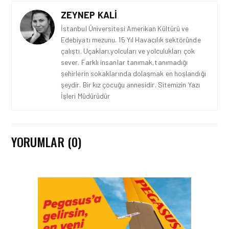
ZEYNEP KALI
İstanbul Üniversitesi Amerikan Kültürü ve
Edebiyatı mezunu. 15 Yıl Havacılık sektöründe
çalıştı. Uçakları,yolcuları ve yolculukları çok
sever. Farklı insanlar tanımak,tanımadığı
şehirlerin sokaklarında dolaşmak en hoşlandığı
şeydir. Bir kız çocuğu annesidir. Sitemizin Yazı
İşleri Müdürüdür
YORUMLAR (0)
FIRMA HABERLERI • 04 AĞU 2026
TAV
HAVALIMANLARI’NDAN
CAPITAL 500 BAŞARISI!