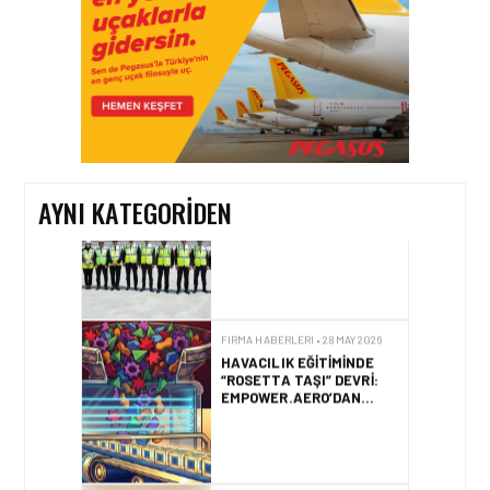
FIRMA HABERLERI • 23 TEM 2026
SOCAR TÜRKIYE’DEN
İSTANBUL
HAVALIMANI’NDA KRITIK
PROJE HAMLESI
AYNI KATEGORIDEN
FIRMA HABERLERI • 28 MAY 2026
HAVACILIK EĞITIMINDE
“ROSETTA TAŞI” DEVRI:
EMPOWER.AERO’DAN
CBTA-UNITY™ TANITILDI
FIRMA HABERLERI • 02 NIS 2026
HITIT’TEN MILLI YILDIZ
KIZ MASA TENISÇILERE
ULAŞIM DESTEĞI