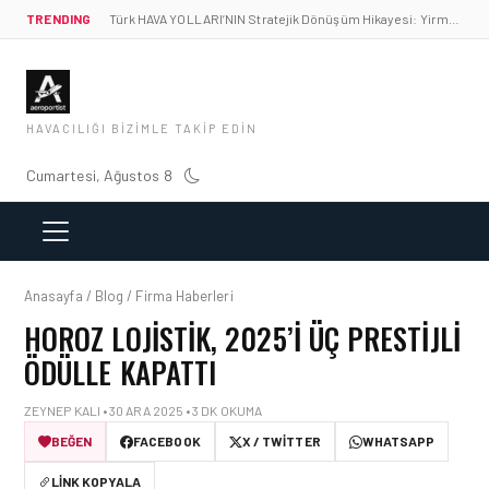
TRENDING
Türk HAVA YOLLARI’NIN Stratejik Dönüşüm Hikayesi: Yirmibirinci Yüzyıl Göktürkleri
HAVACILIĞI BIZIMLE TAKIP EDIN
Cumartesi, Ağustos 8
Anasayfa / Blog / Firma Haberleri
HOROZ LOJISTIK, 2025’I ÜÇ PRESTIJLI
ÖDÜLLE KAPATTI
ZEYNEP KALI • 30 ARA 2025 • 3 DK OKUMA
BEĞEN
FACEBOOK
X / TWITTER
WHATSAPP
LINK KOPYALA