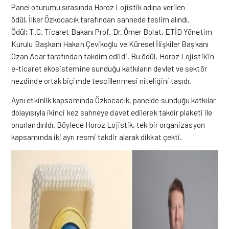
Panel oturumu sırasında Horoz Lojistik adına verilen
ödül,
İ
lker Özkocacık tarafından sahnede teslim alındı.
Ödül; T.C. Ticaret Bakanı Prof. Dr. Ömer Bolat, ET
İ
D Yönetim
Kurulu Ba
ş
kanı Hakan Çeviko
ğ
lu ve Küresel
İ
li
ş
kiler Ba
ş
kanı
Ozan Acar tarafından takdim edildi. Bu ödül, Horoz Lojistik’in
e-ticaret ekosistemine sundu
ğ
u katkıların devlet ve sektör
nezdinde ortak biçimde tescillenmesi niteli
ğ
ini ta
ş
ıdı.
Aynı etkinlik kapsamında Özkocacık, panelde sundu
ğ
u katkılar
dolayısıyla ikinci kez sahneye davet edilerek takdir plaketi ile
onurlandırıldı. Böylece Horoz Lojistik, tek bir organizasyon
kapsamında iki ayrı resmi takdir alarak dikkat çekti.