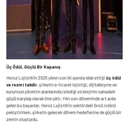
Üç Ödül, Güçlü Bir Kapanı
ş
Horoz Lojistik’in 2025 yılının son iki ayında elde etti
ğ
i
üç ödül
ve resmi takdir
,
ş
irketin e-ticaret lojisti
ğ
i, dijitalle
ş
me ve
kurumsal yönetim alanlarında izledi
ğ
i stratejinin sahadaki
güçlü kar
ş
ılı
ğ
ı olarak öne çıktı. Yılın son döneminde art arda
gelen bu ba
ş
arılar, Horoz Lojistik’in sektördeki öncü rolünü
peki
ş
tirirken,
ş
irketin
gelecek
dönem hedeflerine de güçlü bir
zemin olu
ş
turdu.