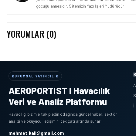
çocuğu annesidir. Sitemizin Yazı İşleri Müdürüdür
YORUMLAR (0)
KURUMSAL YAYINCILIK
A
AEROPORTIST I Havacılık
S
Veri ve Analiz Platformu
İ
Havacılığı bizimle takip edin odağında güncel haber, sektör
analizi ve okuyucu iletişimini tek çatı altında sunar.
mehmet.kali@gmail.com