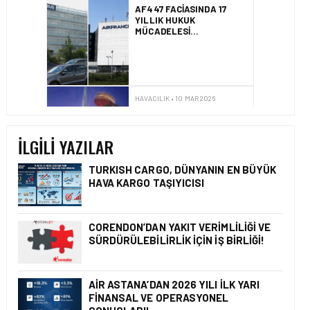
İSTANBUL HAVALIMANI
AVRUPA’NIN EN YOĞUN
HAVALIMANI OLDU
HAVACILIK • 10 MAR 2026
AVRUPA’NIN HAVAYOLU
DEVLERI GÖKYÜZÜNDE
YARIŞIYOR
İLGILI YAZILAR
TURKISH CARGO, DÜNYANIN EN BÜYÜK
HAVA KARGO TAŞIYICISI
GÜNCEL HABERLER • 22 TEM 2026
OKYANUSU KÜREK
ÇEKEREK AŞACAK İLK
CORENDON’DAN YAKIT VERIMLILIĞI VE
TÜRK TAKIMINA GURUR
SÜRDÜRÜLEBILIRLIK IÇIN İŞ BIRLIĞI!
DOLU DESTEK!
AIR ASTANA’DAN 2026 YILI İLK YARI
FINANSAL VE OPERASYONEL
GÜNCEL HABERLER • 12 HAZ 2026