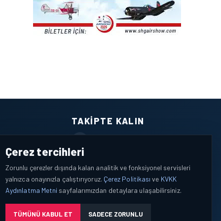
TAKIPTE KALIN
Facebook
Çerez tercihleri
X / Twitter
Zorunlu çerezler dışında kalan analitik ve fonksiyonel servisleri
yalnızca onayınızla çalıştırıyoruz.
Çerez Politikası
ve
KVKK
YouTube
Aydınlatma Metni
sayfalarımızdan detaylara ulaşabilirsiniz.
WhatsApp
TÜMÜNÜ KABUL ET
SADECE ZORUNLU