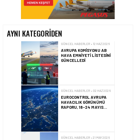
AVRUPA KOMISYONU AB
HAVA EMNIYETI LISTESINI
GÜNCELLEDI
AYNI KATEGORIDEN
GÜNCEL HABERLER • 02 HAZ 2026
EUROCONTROL AVRUPA
HAVACILIK GÖRÜNÜMÜ
RAPORU, 18-24 MAYIS
2026 HAFTASI
GÜNCEL HABERLER • 21 MAY 2026
AF447 FACIASINDA 17
YILLIK HUKUK
MÜCADELESI
SONUÇLANDI
HAVACILIK • 10 MAR 2026