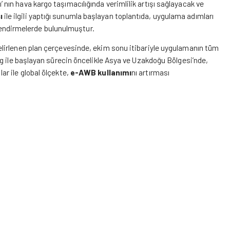
ın hava kargo taşımacılığında verimlilik artışı sağlayacak ve
ı
ile ilgili yaptığı sunumla başlayan toplantıda, uygulama adımları
rlendirmelerde bulunulmuştur.
elirlenen plan çerçevesinde, ekim sonu itibariyle uygulamanın tüm
g ile başlayan sürecin öncelikle Asya ve Uzakdoğu Bölgesi’nde,
r ile global ölçekte,
e-AWB kullanımı
nı artırması