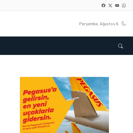
Perşembe, Ağustos 6
GÜNCEL HABERLER • 22 TEM 2026
OKYANUSU KÜREK
ÇEKEREK AŞACAK İLK
TÜRK TAKIMINA GURUR
DOLU DESTEK!
GÜNCEL HABERLER • 12 HAZ 2026