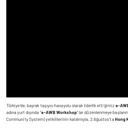
Türkiye’de, bayrak taşıyıcı havayolu olarak liderlik ettiğimiz
e-AWB
adına yurt dışında ‘’
e-AWB Workshop
’’ lar düzenlenmeye başlanm
Community System) yetkililerinin katılımıyla, 2 Ağustos’ta
Hong 