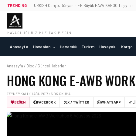
TRENDING
TURKISH Cargo, Dünyanın EN Büyük HAVA KARGO Taşıyıcısı
HAVACILIĞI BIZIMLE TAKIP EDIN
Anasayfa
Havaalanı
Havacılık
Turizm
Havayolu
Kargo
Anasayfa / Blog / Güncel Haberler
HONG KONG E-AWB WOR
ZEYNEP KALI • 11 AĞU 2017 • 5 DK OKUMA
BEĞEN
FACEBOOK
X / TWITTER
WHATSAPP
L