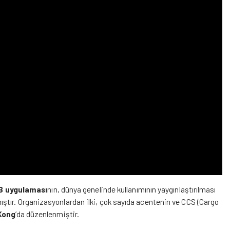
 uygulaması
nın, dünya genelinde kullanımının yaygınlaştırılması
ıştır. Organizasyonlardan ilki, çok sayıda acentenin ve CCS (Cargo
Kong
’da düzenlenmiştir.