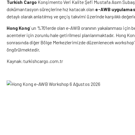
Turkish Cargo
Konşimento Veri Kalite Şefi Mustafa Asım Subaşı’ n
dokümantasyon süreçlerine hız katacak olan
e-AWB uygulamas
detaylı olarak anlatılmış ve geçiş takvimi üzerinde karşılıklı değe
Hong Kong
’ un %70’lerde olan e-AWB oranının yakalanması için b
acenteler için zorunlu hale getirilmesi planlanmaktadır. Hong Kon
sonrasında diğer Bölge Merkezlerimizde düzenlenecek workshop’ la
öngörülmektedir.
Kaynak:turkishcargo.com.tr