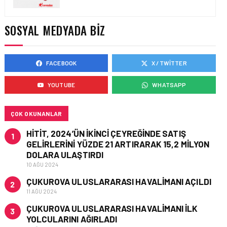
YAKIT MALIYETLERINDEKI
YÜZDE 46’LIK ARTIŞA
KARŞI HANGI ÖNLEMLER
SOSYAL MEDYADA BIZ
ALINIYOR?
FACEBOOK
X / TWITTER
HAVACILIK • 05 AĞU 2026
ÇELEBI HAVACILIK
YOUTUBE
WHATSAPP
MACARISTAN’DAN
BUDAPEŞTE GÖNÜLLÜ
KURTARMA BIRLIĞI’NE
ANLAMLI DESTEK!
ÇOK OKUNANLAR
HITIT, 2024’ÜN IKINCI ÇEYREĞINDE SATIŞ
1
GELIRLERINI YÜZDE 21 ARTIRARAK 15,2 MILYON
DOLARA ULAŞTIRDI
10 AĞU 2024
ÇUKUROVA ULUSLARARASI HAVALIMANI AÇILDI
2
11 AĞU 2024
ÇUKUROVA ULUSLARARASI HAVALIMANI İLK
3
YOLCULARINI AĞIRLADI