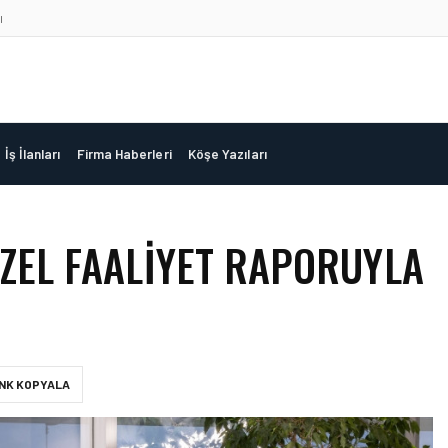
ı
İş İlanları
Firma Haberleri
Köşe Yazıları
ÖZEL FAALIYET RAPORUYLA
INK KOPYALA