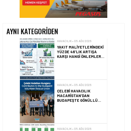
YAKIT MALIYETLERINDEKI
YÜZDE 46’LIK ARTIŞA
KARŞI HANGI ÖNLEMLER
ALINIYOR?
AYNI KATEGORIDEN
HAVACILIK • 05 AĞU 2026
ÇELEBI HAVACILIK
MACARISTAN’DAN
BUDAPEŞTE GÖNÜLLÜ
KURTARMA BIRLIĞI’NE
ANLAMLI DESTEK!
HAVACILIK • 05 AĞU 2026
AIRBUS A320NEO
UÇAKLARINDA YOLCU
BINIŞ SÜREÇLERI
SIMÜLASYONLA TEST
EDILDI!
HAVACILIK • 04 AĞU 2026