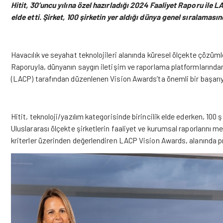
Hitit, 30’uncu yılına özel hazırladığı 2024 Faaliyet Raporu ile 
elde etti. Şirket, 100 şirketin yer aldığı dünya genel sıralamasın
Havacılık ve seyahat teknolojileri alanında küresel ölçekte çözüm
Raporuyla, dünyanın saygın iletişim ve raporlama platformların
(LACP) tarafından düzenlenen Vision Awards’ta önemli bir başarıy
Hitit, teknoloji/yazılım kategorisinde birincilik elde ederken, 100 ş
Uluslararası ölçekte şirketlerin faaliyet ve kurumsal raporlarını mes
kriterler üzerinden değerlendiren LACP Vision Awards, alanında pres