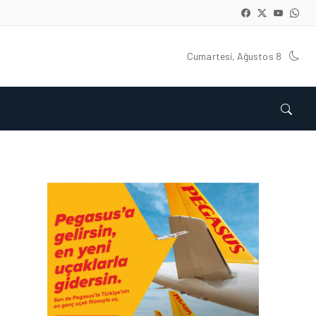
Cumartesi, Ağustos 8
HAVACILIK • 06 AĞU 2026
HITIT BILIŞIM 500’DE
SEKTÖREL YAZILIM
BIRINCISI
HAVACILIK • 05 AĞU 2026