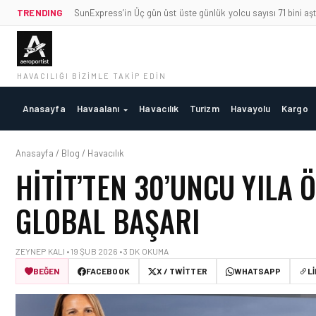
TRENDING
SunExpress’in Üç gün üst üste günlük yolcu sayısı 71 bini aşt
HAVACILIĞI BIZIMLE TAKIP EDIN
Anasayfa
Havaalanı
Havacılık
Turizm
Havayolu
Kargo
Anasayfa / Blog / Havacılık
HITIT’TEN 30’UNCU YILA 
GLOBAL BAŞARI
ZEYNEP KALI • 19 ŞUB 2026 • 3 DK OKUMA
BEĞEN
FACEBOOK
X / TWITTER
WHATSAPP
L