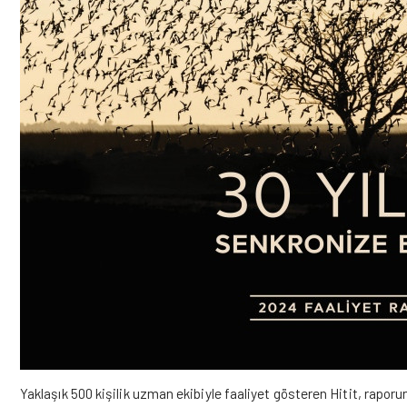
Yaklaşık 500 kişilik uzman ekibiyle faaliyet gösteren Hitit, raporund