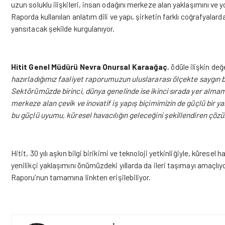
uzun soluklu ilişkileri, insan odağını merkeze alan yaklaşımını ve 
Raporda kullanılan anlatım dili ve yapı, şirketin farklı coğrafyala
yansıtacak şekilde kurgulanıyor.
Hitit Genel Müdürü Nevra Onursal Karaağaç
, ödüle ilişkin de
hazırladığımız faaliyet raporumuzun uluslararası ölçekte saygın b
Sektörümüzde birinci, dünya genelinde ise ikinci sırada yer almam
merkeze alan çevik ve inovatif iş yapış biçimimizin de güçlü bi
bu güçlü uyumu, küresel havacılığın geleceğini şekillendiren çöz
Hitit, 30 yılı aşkın bilgi birikimi ve teknoloji yetkinliğiyle, küres
yenilikçi yaklaşımını önümüzdeki yıllarda da ileri taşımayı amaçlıyor
Raporu’nun tamamına
linkten
erişilebiliyor.