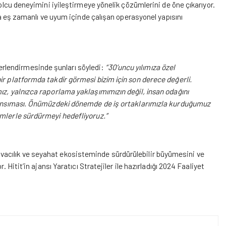
yolcu deneyimini iyileştirmeye yönelik çözümlerini de öne çıkarıyor.
rda eş zamanlı ve uyum içinde çalışan operasyonel yapısını
ğerlendirmesinde şunları söyledi:
“30’uncu yılımıza özel
ir platformda takdir görmesi bizim için son derece değerli.
ız, yalnızca raporlama yaklaşımımızın değil, insan odağını
r yansıması. Önümüzdeki dönemde de iş ortaklarımızla kurduğumuz
ümlerle sürdürmeyi hedefliyoruz.”
el havacılık ve seyahat ekosisteminde sürdürülebilir büyümesini ve
. Hitit’in ajansı Yaratıcı Stratejiler
ile
hazırladığı 2024 Faaliyet