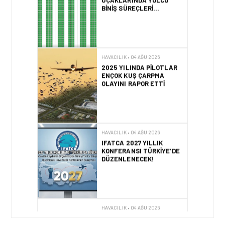
BINIŞ SÜREÇLERI
SIMÜLASYONLA TEST
EDILDI!
HAVACILIK • 04 AĞU 2026
2025 YILINDA PILOTLAR
ENÇOK KUŞ ÇARPMA
OLAYINI RAPOR ETTI
HAVACILIK • 04 AĞU 2026
IFATCA 2027 YILLIK
KONFERANSI TÜRKIYE’DE
DÜZENLENECEK!
HAVACILIK • 04 AĞU 2026
ÇELEBI HAVACILIK, TÜRK
HAVA YOLLARI İŞ