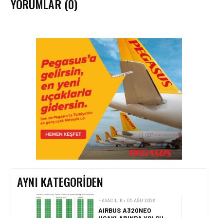
YORUMLAR (0)
HAVACILIK • 05 AĞU 2026
YAKIT MALIYETLERINDEKI
YÜZDE 46’LIK ARTIŞA
KARŞI HANGI ÖNLEMLER
ALINIYOR?
HAVACILIK • 05 AĞU 2026
ÇELEBI HAVACILIK
MACARISTAN’DAN
BUDAPEŞTE GÖNÜLLÜ
KURTARMA BIRLIĞI’NE
ANLAMLI DESTEK!
AYNI KATEGORIDEN
HAVACILIK • 05 AĞU 2026
AIRBUS A320NEO
UÇAKLARINDA YOLCU