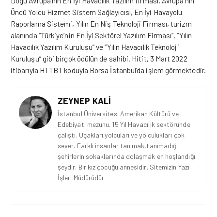
Doğu Avrupa’nın En İyi Havacılık Yazılım firması, Avrupa’nın
Öncü Yolcu Hizmet Sistem Sağlayıcısı, En İyi Havayolu
Raporlama Sistemi, Yılın En Niş Teknoloji Firması, turizm
alanında “Türkiye’nin En İyi Sektörel Yazılım Firması”, “Yılın
Havacılık Yazılım Kuruluşu” ve “Yılın
Havacılık
Teknoloji
Kuruluşu” gibi birçok ödülün de sahibi. Hitit, 3 Mart 2022
itibarıyla HTTBT koduyla Borsa İstanbul’da işlem görmektedir.
ZEYNEP KALI
İstanbul Üniversitesi Amerikan Kültürü ve
Edebiyatı mezunu. 15 Yıl Havacılık sektöründe
çalıştı. Uçakları,yolcuları ve yolculukları çok
sever. Farklı insanlar tanımak,tanımadığı
şehirlerin sokaklarında dolaşmak en hoşlandığı
şeydir. Bir kız çocuğu annesidir. Sitemizin Yazı
İşleri Müdürüdür