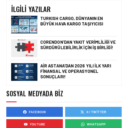
BIRLIĞIYLE KENYA
OPERASYONLARINI
İLGILI YAZILAR
GÜÇLENDIRIYOR
TURKISH CARGO, DÜNYANIN EN
BÜYÜK HAVA KARGO TAŞIYICISI
HAVACILIK • 05 AĞU 2026
YAKIT MALIYETLERINDEKI
YÜZDE 46’LIK ARTIŞA
CORENDON’DAN YAKIT VERIMLILIĞI VE
KARŞI HANGI ÖNLEMLER
SÜRDÜRÜLEBILIRLIK IÇIN İŞ BIRLIĞI!
ALINIYOR?
AIR ASTANA’DAN 2026 YILI İLK YARI
FINANSAL VE OPERASYONEL
HAVACILIK • 05 AĞU 2026
SONUÇLARI!
ÇELEBI HAVACILIK
MACARISTAN’DAN
BUDAPEŞTE GÖNÜLLÜ
SOSYAL MEDYADA BIZ
KURTARMA BIRLIĞI’NE
ANLAMLI DESTEK!
FACEBOOK
X / TWITTER
HAVACILIK • 05 AĞU 2026
AIRBUS A320NEO
YOUTUBE
WHATSAPP
UÇAKLARINDA YOLCU