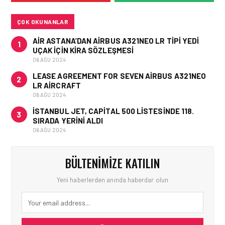
BINIŞ SÜREÇLERI
SIMÜLASYONLA TEST
EDILDI!
ÇOK OKUNANLAR
AIR ASTANA’DAN AIRBUS A321NEO LR TIPI YEDI
1
UÇAK IÇIN KIRA SÖZLEŞMESI
06 AĞU 2024
LEASE AGREEMENT FOR SEVEN AIRBUS A321NEO
2
LR AIRCRAFT
06 AĞU 2024
İSTANBUL JET, CAPITAL 500 LISTESINDE 118.
3
SIRADA YERINI ALDI
06 AĞU 2024
BÜLTENIMIZE KATILIN
Yeni haberlerden anında haberdar olun