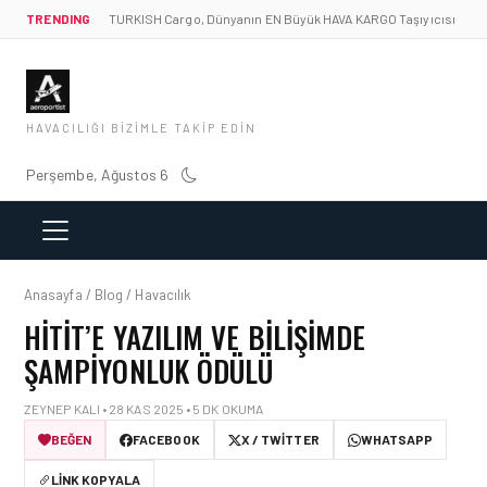
TRENDING
TURKISH Cargo, Dünyanın EN Büyük HAVA KARGO Taşıyıcısı
HAVACILIĞI BIZIMLE TAKIP EDIN
Perşembe, Ağustos 6
Anasayfa / Blog / Havacılık
HITIT’E YAZILIM VE BILIŞIMDE
ŞAMPIYONLUK ÖDÜLÜ
ZEYNEP KALI • 28 KAS 2025 • 5 DK OKUMA
BEĞEN
FACEBOOK
X / TWITTER
WHATSAPP
LINK KOPYALA