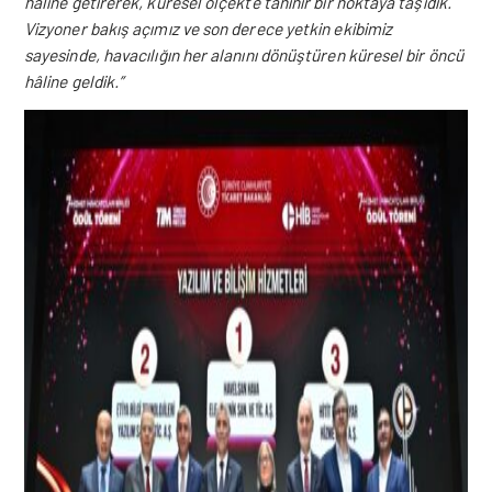
haline getirerek, küresel ölçekte tanınır bir noktaya taşıdık.
Vizyoner bakış açımız ve son derece yetkin ekibimiz
sayesinde, havacılığın her alanını dönüştüren küresel bir öncü
hâline geldik.”