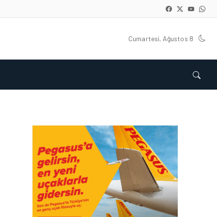
Cumartesi, Ağustos 8
FIRMA HABERLERI • 04 AĞU 2026
TAV
HAVALIMANLARI’NDAN
CAPITAL 500 BAŞARISI!
FIRMA HABERLERI • 23 TEM 2026