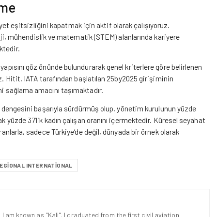
eme
iyet eşitsizliğini kapatmak için aktif olarak çalışıyoruz.
oloji, mühendislik ve matematik (STEM) alanlarında kariyere
ktedir.
 yapısını göz önünde bulundurarak genel kriterlere göre belirlenen
z. Hitit, IATA tarafından başlatılan 25by2025 girişiminin
ini sağlama amacını taşımaktadır.
yet dengesini başarıyla sürdürmüş olup, yönetim kurulunun yüzde
ak yüzde 37’lik kadın çalışan oranını içermektedir. Küresel seyahat
oranlarla, sadece Türkiye’de değil, dünyada bir örnek olarak
EGIONAL INTERNATIONAL
 I am known as "Kali". I graduated from the first civil aviation