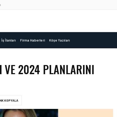
ı
İş İlanları
Firma Haberleri
Köşe Yazıları
I VE 2024 PLANLARINI
INK KOPYALA