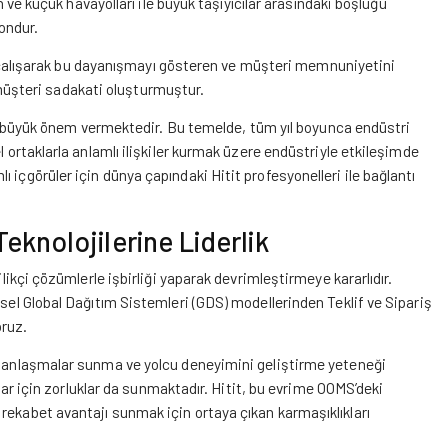
an ve küçük havayolları ile büyük taşıyıcılar arasındaki boşluğu
ondur.
gibi çalışarak bu dayanışmayı gösteren ve müşteri memnuniyetini
ir müşteri sadakati oluşturmuştur.
rine büyük önem vermektedir. Bu temelde, tüm yıl boyunca endüstri
l ortaklarla anlamlı ilişkiler kurmak üzere endüstriyle etkileşimde
 içgörüler için dünya çapındaki Hitit profesyonelleri ile bağlantı
eknolojilerine Liderlik
ilikçi çözümlerle işbirliği yaparak devrimleştirmeye kararlıdır.
ksel Global Dağıtım Sistemleri (GDS) modellerinden Teklif ve Sipariş
oruz.
iş anlaşmalar sunma ve yolcu deneyimini geliştirme yeteneği
cılar için zorluklar da sunmaktadır. Hitit, bu evrime OOMS’deki
rekabet avantajı sunmak için ortaya çıkan karmaşıklıkları