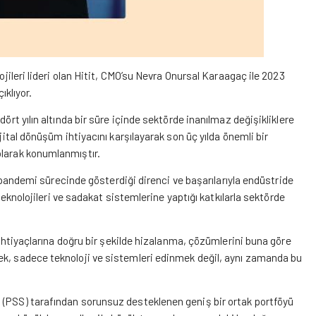
ojileri lideri olan Hitit, CMO’su Nevra Onursal Karaagaç ile 2023
ıklıyor.
ört yılın altında bir süre içinde sektörde inanılmaz değişikliklere
jital dönüşüm ihtiyacını karşılayarak son üç yılda önemli bir
olarak konumlanmıştır.
le pandemi sürecinde gösterdiği direnci ve başarılarıyla endüstride
 teknolojileri ve sadakat sistemlerine yaptığı katkılarla sektörde
r ihtiyaçlarına doğru bir şekilde hizalanma, çözümlerini buna göre
ek, sadece teknoloji ve sistemleri edinmek değil, aynı zamanda bu
 (PSS) tarafından sorunsuz desteklenen geniş bir ortak portföyü