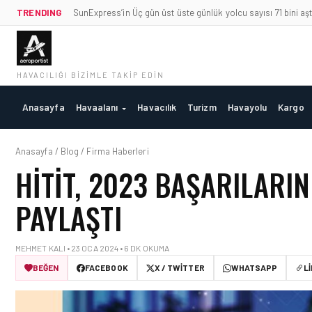
TRENDING
SunExpress’in Üç gün üst üste günlük yolcu sayısı 71 bini aşt
HAVACILIĞI BIZIMLE TAKIP EDIN
Anasayfa
Havaalanı
Havacılık
Turizm
Havayolu
Kargo
Anasayfa / Blog / Firma Haberleri
HITIT, 2023 BAŞARILARIN
PAYLAŞTI
MEHMET KALI • 23 OCA 2024 • 6 DK OKUMA
BEĞEN
FACEBOOK
X / TWITTER
WHATSAPP
L