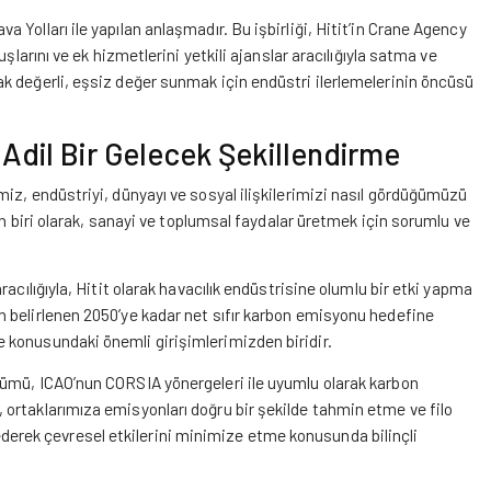
Yolları ile yapılan anlaşmadır. Bu işbirliği, Hitit’in Crane Agency
şlarını ve ek hizmetlerini yetkili ajanslar aracılığıyla satma ve
k değerli, eşsiz değer sunmak için endüstri ilerlemelerinin öncüsü
 Adil Bir Gelecek Şekillendirme
iz, endüstriyi, dünyayı ve sosyal ilişkilerimizi nasıl gördüğümüzü
en biri olarak, sanayi ve toplumsal faydalar üretmek için sorumlu ve
acılığıyla, Hitit olarak havacılık endüstrisine olumlu bir etki yapma
 belirlenen 2050’ye kadar net sıfır karbon emisyonu hedefine
 konusundaki önemli girişimlerimizden biridir.
zümü, ICAO’nun CORSIA yönergeleri ile uyumlu olarak karbon
ortaklarımıza emisyonları doğru bir şekilde tahmin etme ve filo
ze ederek çevresel etkilerini minimize etme konusunda bilinçli