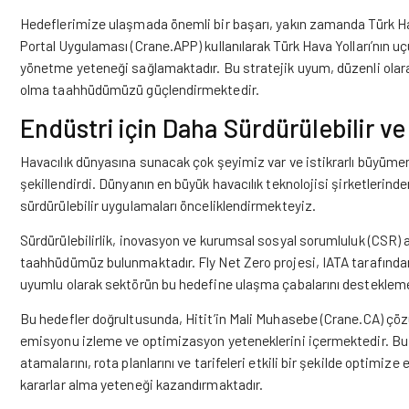
Hedeflerimize ulaşmada önemli bir başarı, yakın zamanda Türk Hava 
Portal Uygulaması (Crane.APP) kullanılarak Türk Hava Yolları’nın uçu
yönetme yeteneği sağlamaktadır. Bu stratejik uyum, düzenli olara
olma taahhüdümüzü güçlendirmektedir.
Endüstri için Daha Sürdürülebilir ve
Havacılık dünyasına sunacak çok şeyimiz var ve istikrarlı büyümem
şekillendirdi. Dünyanın en büyük havacılık teknolojisi şirketlerind
sürdürülebilir uygulamaları önceliklendirmekteyiz.
Sürdürülebilirlik, inovasyon ve kurumsal sosyal sorumluluk (CSR) ar
taahhüdümüz bulunmaktadır. Fly Net Zero projesi, IATA tarafından
uyumlu olarak sektörün bu hedefine ulaşma çabalarını destekleme
Bu hedefler doğrultusunda, Hitit’in Mali Muhasebe (Crane.CA) çö
emisyonu izleme ve optimizasyon yeteneklerini içermektedir. Bu, 
atamalarını, rota planlarını ve tarifeleri etkili bir şekilde optimi
kararlar alma yeteneği kazandırmaktadır.