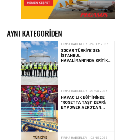
SOCAR TÜRKIYE’DEN
İSTANBUL
HAVALIMANI’NDA KRITIK
PROJE HAMLESI
AYNI KATEGORIDEN
FIRMA HABERLERI • 28 MAY 2026
HAVACILIK EĞITIMINDE
“ROSETTA TAŞI” DEVRI:
EMPOWER.AERO’DAN
CBTA-UNITY™ TANITILDI
FIRMA HABERLERI • 02 NIS 2026
HITIT’TEN MILLI YILDIZ
KIZ MASA TENISÇILERE
ULAŞIM DESTEĞI
FIRMA HABERLERI • 31 MAR 2026