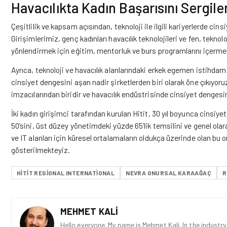
Havacılıkta Kadın Başarısını Sergil
Çeşitlilik ve kapsam açısından, teknoloji ile ilgili kariyerlerde cins
Girişimlerimiz, genç kadınları havacılık teknolojileri ve fen, tekn
yönlendirmek için eğitim, mentorluk ve burs programlarını içerme
Ayrıca, teknoloji ve havacılık alanlarındaki erkek egemen istihdam
cinsiyet dengesini aşan nadir şirketlerden biri olarak öne çıkıyoru
imzacılarından biridir ve havacılık endüstrisinde cinsiyet denges
İki kadın girişimci tarafından kurulan Hitit, 30 yıl boyunca cinsi
50’sini, üst düzey yönetimdeki yüzde 65’lik temsilini ve genel olar
ve IT alanları için küresel ortalamaların oldukça üzerinde olan bu 
gösterilmekteyiz.
HITIT REGIONAL INTERNATIONAL
NEVRA ONURSAL KARAAĞAÇ
R
MEHMET KALI
Hello everyone. My name is Mehmet Kali. In the industry,