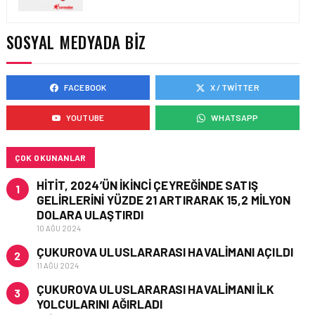
SOCAR TÜRKIYE’DEN
İSTANBUL
HAVALIMANI’NDA KRITIK
SOSYAL MEDYADA BIZ
PROJE HAMLESI
FACEBOOK
X / TWITTER
FIRMA HABERLERI • 28 MAY 2026
HAVACILIK EĞITIMINDE
YOUTUBE
WHATSAPP
“ROSETTA TAŞI” DEVRI:
EMPOWER.AERO’DAN
CBTA-UNITY™ TANITILDI
ÇOK OKUNANLAR
HITIT, 2024’ÜN IKINCI ÇEYREĞINDE SATIŞ
1
GELIRLERINI YÜZDE 21 ARTIRARAK 15,2 MILYON
DOLARA ULAŞTIRDI
10 AĞU 2024
ÇUKUROVA ULUSLARARASI HAVALIMANI AÇILDI
2
11 AĞU 2024
ÇUKUROVA ULUSLARARASI HAVALIMANI İLK
3
YOLCULARINI AĞIRLADI