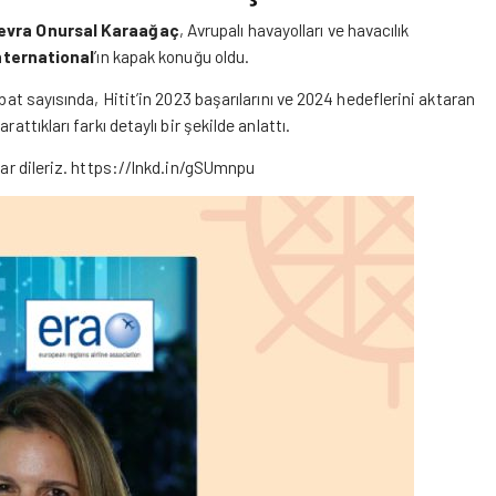
evra Onursal Karaağaç
, Avrupalı havayolları ve havacılık
nternational
’ın kapak konuğu oldu.
bat sayısında, Hitit’in 2023 başarılarını ve 2024 hedeflerini aktaran
attıkları farkı detaylı bir şekilde anlattı.
ar dileriz.
https://lnkd.in/gSUmnpu