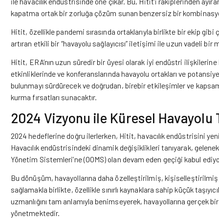
ile havacılık endüstrisinde öne çıkar. Bu, Hitit’i rakiplerinden ayır
kapatma ortak bir zorluğa çözüm sunan benzersiz bir kombinasy
Hitit, özellikle pandemi sırasında ortaklarıyla birlikte bir ekip 
artıran etkili bir “havayolu sağlayıcısı” iletişimi ile uzun vadeli b
Hitit, ERA’nın uzun süredir bir üyesi olarak iyi endüstri ilişkile
etkinliklerinde ve konferanslarında havayolu ortakları ve potansiye
bulunmayı sürdürecek ve doğrudan, birebir etkileşimler ve kapsamlı
kurma fırsatları sunacaktır.
2024 Vizyonu ile Küresel Havayolu T
2024 hedeflerine doğru ilerlerken, Hitit, havacılık endüstrisini yen
Havacılık endüstrisindeki dinamik değişiklikleri tanıyarak, gelene
Yönetim Sistemleri’ne (OOMS) olan devam eden geçiği kabul ediy
Bu dönüşüm, havayollarına daha özelleştirilmiş, kişiselleştirilm
sağlamakla birlikte, özellikle sınırlı kaynaklara sahip küçük taşıyı
uzmanlığını tam anlamıyla benimseyerek, havayollarına gerçek bir 
yönetmektedir.