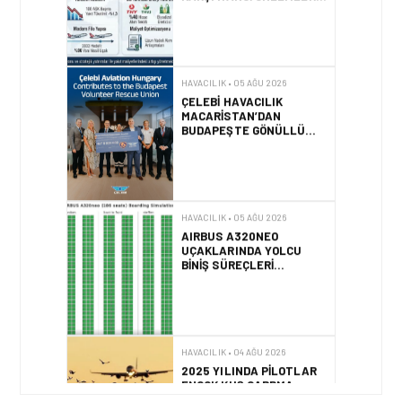
BUDAPEŞTE GÖNÜLLÜ
KURTARMA BIRLIĞI’NE
ANLAMLI DESTEK!
HAVACILIK • 05 AĞU 2026
AIRBUS A320NEO
UÇAKLARINDA YOLCU
BINIŞ SÜREÇLERI
SIMÜLASYONLA TEST
EDILDI!
HAVACILIK • 04 AĞU 2026
2025 YILINDA PILOTLAR
ENÇOK KUŞ ÇARPMA
OLAYINI RAPOR ETTI
HAVACILIK • 04 AĞU 2026
IFATCA 2027 YILLIK
KONFERANSI TÜRKIYE’DE