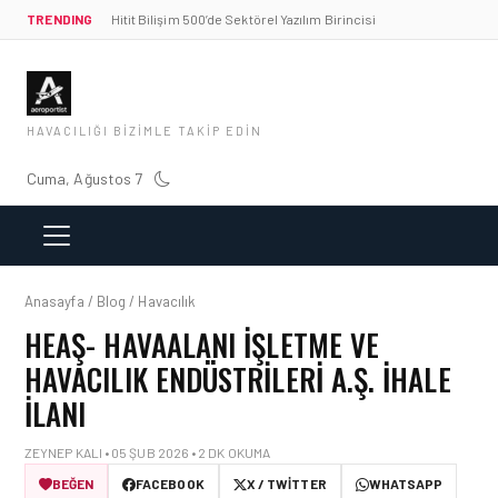
TRENDING
Hitit Bilişim 500’de Sektörel Yazılım Birincisi
HAVACILIĞI BIZIMLE TAKIP EDIN
Cuma, Ağustos 7
Anasayfa / Blog / Havacılık
HEAŞ- HAVAALANI İŞLETME VE
HAVACILIK ENDÜSTRILERI A.Ş. İHALE
İLANI
ZEYNEP KALI • 05 ŞUB 2026 • 2 DK OKUMA
BEĞEN
FACEBOOK
X / TWITTER
WHATSAPP