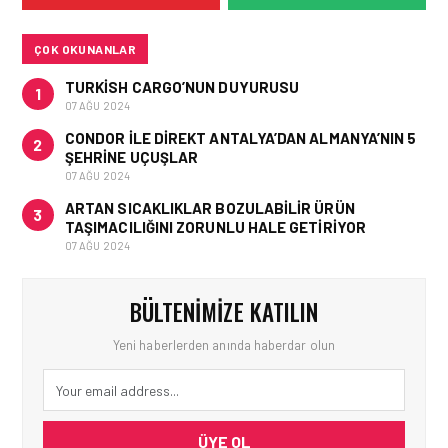
BUDAPEŞTE GÖNÜLLÜ
KURTARMA BIRLIĞI’NE
ANLAMLI DESTEK!
ÇOK OKUNANLAR
TURKISH CARGO’NUN DUYURUSU
1
07 AĞU 2024
CONDOR ILE DIREKT ANTALYA’DAN ALMANYA’NIN 5
2
ŞEHRINE UÇUŞLAR
07 AĞU 2024
ARTAN SICAKLIKLAR BOZULABILIR ÜRÜN
3
TAŞIMACILIĞINI ZORUNLU HALE GETIRIYOR
07 AĞU 2024
BÜLTENIMIZE KATILIN
Yeni haberlerden anında haberdar olun
ÜYE OL