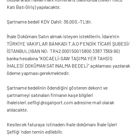
Katı Batı Giriş) yapılacaktır.
Şartname bedeli KDV Dahil: 36.000.-TL’dir.
İhale Dokümanı Satın almak isteyen isteklilerin, İdare’nin
TÜRKİYE VAKIFLAR BANKASI T.A.O PENDİK TİCARİ ŞUBESİ/
İSTANBUL (IBAN NO: TR42 0001 5001 5800 3387 7369 90)
banka hesabına “KOCAELİ-SAW TAŞIMA YER TAHSİS
İHALESİ DOKÜMAN SATINALMA BEDELİ” açıklaması yazılarak
ödeme yapması gerekmektedir.
Şartname bedelinin ödendiğini gösteren dekont ve
şartnameyi satınalan firmanın kaşe bilgileri
ihaleisleri.sefligi@sgairport.com
adresine mail olarak
atılacaktır.
Kesilecek faturaya istinaden ihale dokümanı İhale İşleri
Şefliği ’nden temin edilebilir.