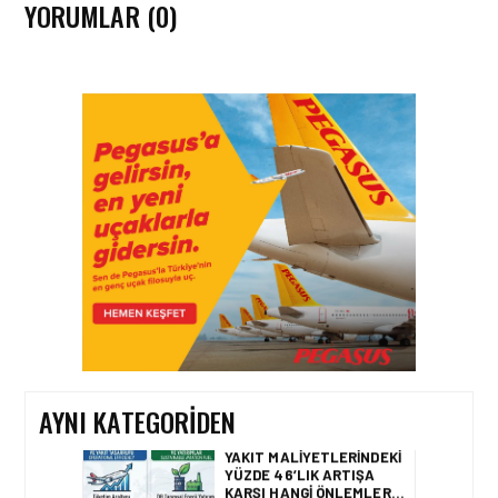
YORUMLAR (0)
HAVACILIK • 06 AĞU 2026
HITIT BILIŞIM 500’DE
SEKTÖREL YAZILIM
BIRINCISI
HAVACILIK • 05 AĞU 2026
YAKIT MALIYETLERINDEKI
YÜZDE 46’LIK ARTIŞA
KARŞI HANGI ÖNLEMLER
ALINIYOR?
AYNI KATEGORIDEN
HAVACILIK • 05 AĞU 2026
ÇELEBI HAVACILIK
MACARISTAN’DAN