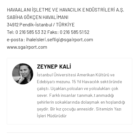
HAVAALANI İŞLETME VE HAVACILIK ENDÜSTRİLERİ A.Ş.
SABİHA GÖKÇEN HAVALİMANI
34912 Pendik-İstanbul / TÜRKİYE
Tel: 0 216 585 53 32 Faks: 0 216 585 51 52
e-posta:
ihaleisleri.sefligi@sgairport.com
hashtag
www.sgairport.com
ZEYNEP KALI
İstanbul Üniversitesi Amerikan Kültürü ve
Edebiyatı mezunu. 15 Yıl Havacılık sektöründe
çalıştı. Uçakları,yolcuları ve yolculukları çok
sever. Farklı insanlar tanımak,tanımadığı
şehirlerin sokaklarında dolaşmak en hoşlandığı
şeydir. Bir kız çocuğu annesidir. Sitemizin Yazı
İşleri Müdürüdür