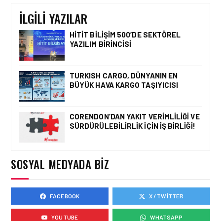
DÜZENLENECEK!
İLGILI YAZILAR
HITIT BILIŞIM 500’DE SEKTÖREL
YAZILIM BIRINCISI
HAVACILIK • 06 AĞU 2026
HITIT BILIŞIM 500’DE
SEKTÖREL YAZILIM
TURKISH CARGO, DÜNYANIN EN
BIRINCISI
BÜYÜK HAVA KARGO TAŞIYICISI
CORENDON’DAN YAKIT VERIMLILIĞI VE
SÜRDÜRÜLEBILIRLIK IÇIN İŞ BIRLIĞI!
HAVACILIK • 05 AĞU 2026
YAKIT MALIYETLERINDEKI
YÜZDE 46’LIK ARTIŞA
KARŞI HANGI ÖNLEMLER
SOSYAL MEDYADA BIZ
ALINIYOR?
FACEBOOK
X / TWITTER
HAVACILIK • 05 AĞU 2026
ÇELEBI HAVACILIK
YOUTUBE
WHATSAPP
MACARISTAN’DAN