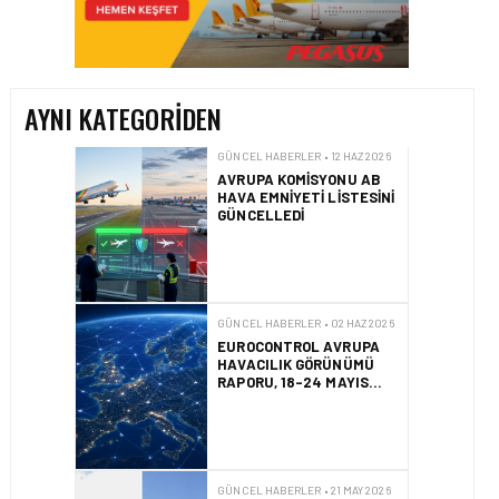
AVRUPA KOMISYONU AB
HAVA EMNIYETI LISTESINI
GÜNCELLEDI
AYNI KATEGORIDEN
GÜNCEL HABERLER • 02 HAZ 2026
EUROCONTROL AVRUPA
HAVACILIK GÖRÜNÜMÜ
RAPORU, 18-24 MAYIS
2026 HAFTASI
GÜNCEL HABERLER • 21 MAY 2026
AF447 FACIASINDA 17
YILLIK HUKUK
MÜCADELESI
SONUÇLANDI
HAVACILIK • 10 MAR 2026