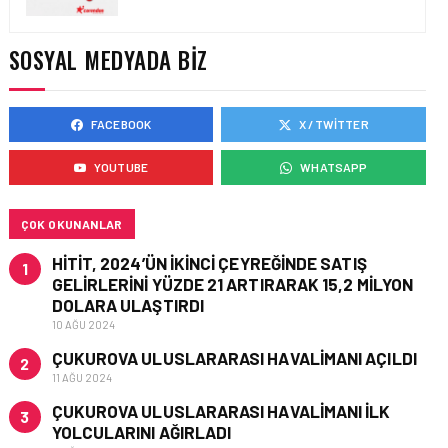
AVRUPA KOMISYONU AB
HAVA EMNIYETI LISTESINI
GÜNCELLEDI
SOSYAL MEDYADA BIZ
FACEBOOK
X / TWITTER
GÜNCEL HABERLER • 02 HAZ 2026
EUROCONTROL AVRUPA
YOUTUBE
WHATSAPP
HAVACILIK GÖRÜNÜMÜ
RAPORU, 18-24 MAYIS
2026 HAFTASI
ÇOK OKUNANLAR
HITIT, 2024’ÜN IKINCI ÇEYREĞINDE SATIŞ
1
GELIRLERINI YÜZDE 21 ARTIRARAK 15,2 MILYON
DOLARA ULAŞTIRDI
10 AĞU 2024
ÇUKUROVA ULUSLARARASI HAVALIMANI AÇILDI
2
11 AĞU 2024
ÇUKUROVA ULUSLARARASI HAVALIMANI İLK
3
YOLCULARINI AĞIRLADI