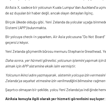
AirAsia X, sadece bir yolcunun Kuala Lumpur’dan Auckland’a uçması
de az duyulan bir haber değil, ancak olayın detayları ilginç.
Birçok ülkede olduğu gibi, Yeni Zelanda da yolcular uçağa binmede
Sistemi (APP) bulunmakta.
Bir yolcuya check-in yaparken, Air Asia yolcusuna “Do Not Board” 
geçersiz kılıyor.
Yeni Zelanda göçmenlik bürosu memuru Stephanie Greathead, Yeni
Daha sonra, yer hizmeti görevlisi, yolcunun işlemini yapmak için bir
almak için APP sistemine eksik isim vermiştir.
Yolcunun ikinci adını yazmayarak, sistemin yolcuya izin vermesini 
Zelanda’ya seyahat etmesine izin verilmediğini bilmesine rağmen 
Şaşırtıcı olmayan bir şekilde, yolcu Yeni Zelanda’ya indiğinde hem
AirAsia konuyla ilgili olarak yer hizmeti görevlisini suçluyor: