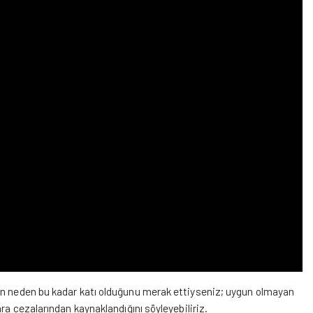
nin neden bu kadar katı olduğunu merak ettiyseniz; uygun olmayan
ra cezalarından kaynaklandığını söyleyebiliriz.