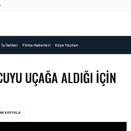
ı
İş İlanları
Firma Haberleri
Köşe Yazıları
CUYU UÇAĞA ALDIĞI IÇIN
INK KOPYALA