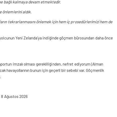
rine bağlı kalmaya devam etmektedir.
 önlemlerini aldık.
ların tekrarlanmasını önlemek için hem iç prosedürlerimizi hem de
r, yolcunun Yeni Zelanda’ya indiğinde göçmen bürosundan daha önce
ortun imzalı olması gerekliliğinden, nefret ediyorum (Alman
k havayollarının bunun için geçerli bir sebebi var. Göçmenlik
.