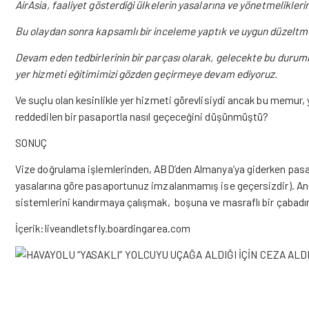
AirAsia, faaliyet gösterdiği ülkelerin yasalarına ve yönetmelikle
Bu olaydan sonra kapsamlı bir inceleme yaptık ve uygun düzeltme
Devam eden tedbirlerinin bir parçası olarak, gelecekte bu durum
yer hizmeti eğitimimizi gözden geçirmeye devam ediyoruz.
Ve suçlu olan kesinlikle yer hizmeti görevlisiydi ancak bu memu
reddedilen bir pasaportla nasıl geçeceğini düşünmüştü?
SONUÇ
Vize doğrulama işlemlerinden, ABD’den Almanya’ya giderken pasap
yasalarına göre pasaportunuz imzalanmamış ise geçersizdir). Anca
sistemlerini kandırmaya çalışmak, boşuna ve masraflı bir çabadır
İçerik:liveandletsfly.boardingarea.com