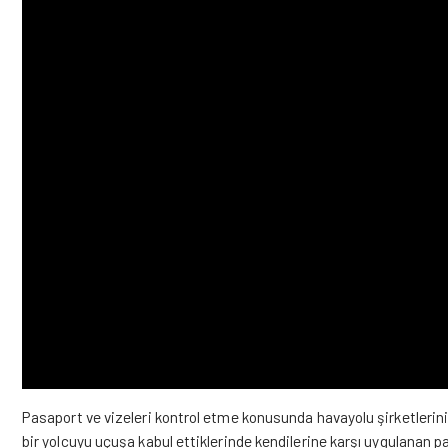
Pasaport ve vizeleri kontrol etme konusunda havayolu şirketleri
bir yolcuyu uçuşa kabul ettiklerinde kendilerine karşı uygulanan pa