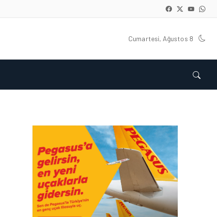
Cumartesi, Ağustos 8
GÜNCEL HABERLER • 22 TEM 2026
OKYANUSU KÜREK
ÇEKEREK AŞACAK İLK
TÜRK TAKIMINA GURUR
DOLU DESTEK!
GÜNCEL HABERLER • 12 HAZ 2026