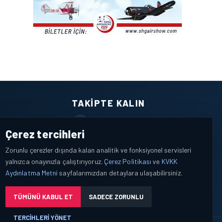
TAKIPTE KALIN
Facebook
Çerez tercihleri
X / Twitter
Zorunlu çerezler dışında kalan analitik ve fonksiyonel servisleri
yalnızca onayınızla çalıştırıyoruz.
Çerez Politikası
ve
KVKK
YouTube
Aydınlatma Metni
sayfalarımızdan detaylara ulaşabilirsiniz.
WhatsApp
TÜMÜNÜ KABUL ET
SADECE ZORUNLU
TERCIHLERI YÖNET