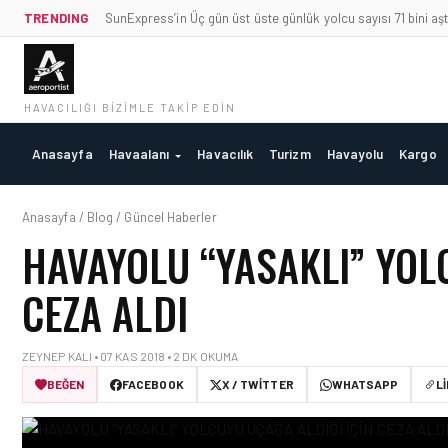
TRENDING
SunExpress’in Üç gün üst üste günlük yolcu sayısı 71 bini aşt
HAVACILIĞI BIZIMLE TAKIP EDIN
Anasayfa
Havaalanı
Havacılık
Turizm
Havayolu
Kargo
Anasayfa / Blog / Güncel Haberler
HAVAYOLU “YASAKLI” YOL
CEZA ALDI
ZEYNEP KALI • 07 KAS 2018 • 2 DK OKUMA
BEĞEN
FACEBOOK
X / TWITTER
WHATSAPP
L