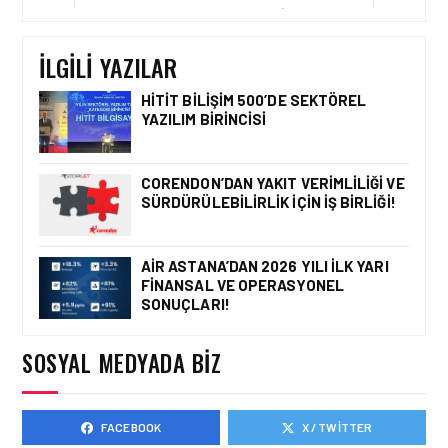
IFATCA 2027 YILLIK
KONFERANSI TÜRKIYE’DE
DÜZENLENECEK!
İLGILI YAZILAR
HITIT BILIŞIM 500’DE SEKTÖREL
YAZILIM BIRINCISI
HAVACILIK • 06 AĞU 2026
HITIT BILIŞIM 500’DE
SEKTÖREL YAZILIM
CORENDON’DAN YAKIT VERIMLILIĞI VE
BIRINCISI
SÜRDÜRÜLEBILIRLIK IÇIN İŞ BIRLIĞI!
AIR ASTANA’DAN 2026 YILI İLK YARI
FINANSAL VE OPERASYONEL
HAVACILIK • 05 AĞU 2026
SONUÇLARI!
YAKIT MALIYETLERINDEKI
YÜZDE 46’LIK ARTIŞA
KARŞI HANGI ÖNLEMLER
SOSYAL MEDYADA BIZ
ALINIYOR?
FACEBOOK
X / TWITTER
HAVACILIK • 05 AĞU 2026