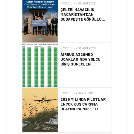
ÇELEBI HAVACILIK
MACARISTAN’DAN
BUDAPEŞTE GÖNÜLLÜ
KURTARMA BIRLIĞI’NE
ANLAMLI DESTEK!
HAVACILIK • 05 AĞU 2026
AIRBUS A320NEO
UÇAKLARINDA YOLCU
BINIŞ SÜREÇLERI
SIMÜLASYONLA TEST
EDILDI!
HAVACILIK • 04 AĞU 2026
2025 YILINDA PILOTLAR
ENÇOK KUŞ ÇARPMA
OLAYINI RAPOR ETTI
HAVACILIK • 04 AĞU 2026