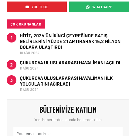
ÇELEBI HAVACILIK
YOUTUBE
WHATSAPP
MACARISTAN’DAN
BUDAPEŞTE GÖNÜLLÜ
KURTARMA BIRLIĞI’NE
ANLAMLI DESTEK!
ÇOK OKUNANLAR
HITIT, 2024’ÜN IKINCI ÇEYREĞINDE SATIŞ
1
GELIRLERINI YÜZDE 21 ARTIRARAK 15,2 MILYON
DOLARA ULAŞTIRDI
10 AĞU 2024
ÇUKUROVA ULUSLARARASI HAVALIMANI AÇILDI
2
11 AĞU 2024
ÇUKUROVA ULUSLARARASI HAVALIMANI İLK
3
YOLCULARINI AĞIRLADI
11 AĞU 2024
BÜLTENIMIZE KATILIN
Yeni haberlerden anında haberdar olun