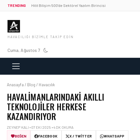
TRENDING
Hitit Bilişim 500’de Sektörel Yazılım Birincisi
HAVACILIĞI BIZIMLE TAKIP EDIN
Cuma, Ağustos 7
Anasayfa / Blog / Havacılık
HAVALIMANLARINDAKI AKILLI
TEKNOLOJILER HERKESE
KAZANDIRIYOR
ZEYNEP KALI • 07 EKI 2025 • 4 DK OKUMA
BEĞEN
FACEBOOK
X / TWITTER
WHATSAPP