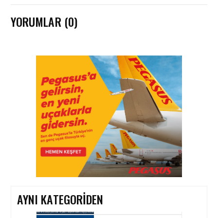
YORUMLAR (0)
HAVACILIK • 06 AĞU 2026
HITIT BILIŞIM 500’DE
SEKTÖREL YAZILIM
BIRINCISI
HAVACILIK • 05 AĞU 2026
YAKIT MALIYETLERINDEKI
YÜZDE 46’LIK ARTIŞA
KARŞI HANGI ÖNLEMLER
ALINIYOR?
AYNI KATEGORIDEN
HAVACILIK • 05 AĞU 2026