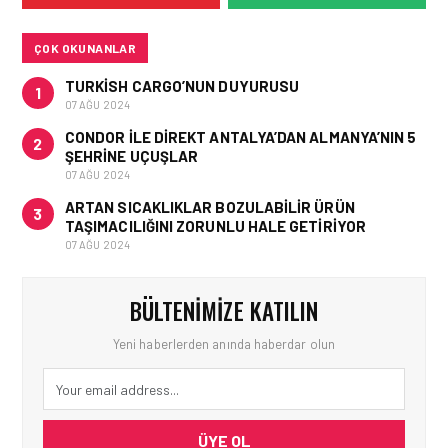
KURTARAN HAMLE
ÇOK OKUNANLAR
TURKISH CARGO’NUN DUYURUSU
1
07 AĞU 2024
CONDOR ILE DIREKT ANTALYA’DAN ALMANYA’NIN 5
2
ŞEHRINE UÇUŞLAR
07 AĞU 2024
ARTAN SICAKLIKLAR BOZULABILIR ÜRÜN
3
TAŞIMACILIĞINI ZORUNLU HALE GETIRIYOR
07 AĞU 2024
BÜLTENIMIZE KATILIN
Yeni haberlerden anında haberdar olun
ÜYE OL