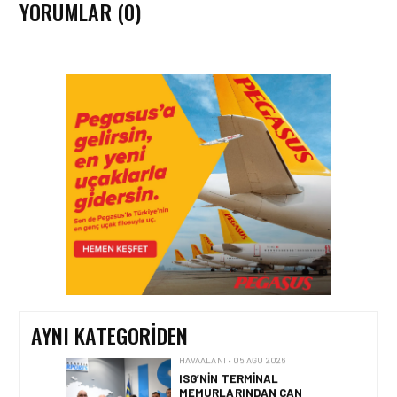
YORUMLAR (0)
HAVAALANI • 05 AĞU 2026
İSTANBUL VALI
YARDIMCISI BEKIR
DINKIRCI’DEN KONTROL
KULESI’NE ZIYARET
HAVAALANI • 05 AĞU 2026
TASARIMDAN GERÇEĞE:
ANKARA HAVALIMANI
DEVLET KONUKEVI
AYNI KATEGORIDEN
HAVAALANI • 05 AĞU 2026
ISG’NIN TERMINAL
MEMURLARINDAN CAN