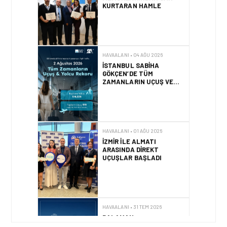
KURTARAN HAMLE
HAVAALANI • 04 AĞU 2026
İSTANBUL SABIHA
GÖKÇEN’DE TÜM
ZAMANLARIN UÇUŞ VE
YOLCU REKORU KIRILDI
HAVAALANI • 01 AĞU 2026
İZMIR ILE ALMATI
ARASINDA DIREKT
UÇUŞLAR BAŞLADI
HAVAALANI • 31 TEM 2026
DALAMAN
HAVALIMANI\’NDAN