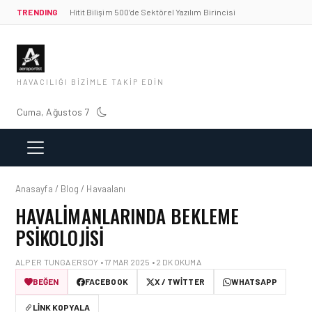
TRENDING
Hitit Bilişim 500’de Sektörel Yazılım Birincisi
HAVACILIĞI BIZIMLE TAKIP EDIN
Cuma, Ağustos 7
Anasayfa / Blog / Havaalanı
HAVALIMANLARINDA BEKLEME
PSIKOLOJISI
ALP ER TUNGA ERSOY • 17 MAR 2025 • 2 DK OKUMA
BEĞEN
FACEBOOK
X / TWITTER
WHATSAPP
LINK KOPYALA