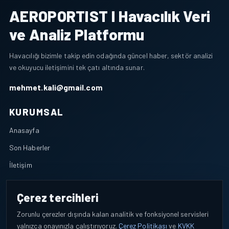
AEROPORTIST I Havacılık Veri
ve Analiz Platformu
Havacılığı bizimle takip edin odağında güncel haber, sektör analizi
ve okuyucu iletişimini tek çatı altında sunar.
mehmet.kali@gmail.com
KURUMSAL
Anasayfa
Son Haberler
İletişim
POLITIKALAR
Çerez tercihleri
KVKK Aydınlatma Metni
Zorunlu çerezler dışında kalan analitik ve fonksiyonel servisleri
Çerez Politikası
yalnızca onayınızla çalıştırıyoruz.
Çerez Politikası
ve
KVKK