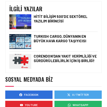
TÜRKIYE\’DE BIR İLK
İLGILI YAZILAR
HITIT BILIŞIM 500’DE SEKTÖREL
YAZILIM BIRINCISI
HAVAALANI • 05 AĞU 2026
İSTANBUL VALI
YARDIMCISI BEKIR
TURKISH CARGO, DÜNYANIN EN
DINKIRCI’DEN KONTROL
BÜYÜK HAVA KARGO TAŞIYICISI
KULESI’NE ZIYARET
CORENDON’DAN YAKIT VERIMLILIĞI VE
SÜRDÜRÜLEBILIRLIK IÇIN İŞ BIRLIĞI!
HAVAALANI • 05 AĞU 2026
TASARIMDAN GERÇEĞE:
ANKARA HAVALIMANI
DEVLET KONUKEVI
SOSYAL MEDYADA BIZ
FACEBOOK
X / TWITTER
HAVAALANI • 05 AĞU 2026
ISG’NIN TERMINAL
YOUTUBE
WHATSAPP
MEMURLARINDAN CAN