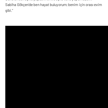
Sabiha Gökçen’de ben hayat buluyorum; benim için orası evim
gibi.”