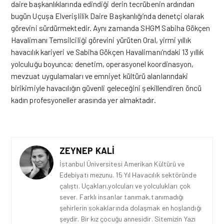
daire başkanlıklarında edindiği derin tecrübenin ardından
bugün Uçuşa Elverişlilik Daire Başkanlığı’nda denetçi olarak
görevini sürdürmektedir. Aynı zamanda SHGM Sabiha Gökçen
Havalimanı Temsilciliği görevini yürüten Oral, yirmi yıllık
havacılık kariyeri ve Sabiha Gökçen Havalimanı’ndaki 13 yıllık
yolculuğu boyunca; denetim, operasyonel koordinasyon,
mevzuat uygulamaları ve emniyet kültürü alanlarındaki
birikimiyle havacılığın güvenli geleceğini şekillendiren öncü
kadın profesyoneller arasında yer almaktadır.
ZEYNEP KALI
İstanbul Üniversitesi Amerikan Kültürü ve
Edebiyatı mezunu. 15 Yıl Havacılık sektöründe
çalıştı. Uçakları,yolcuları ve yolculukları çok
sever. Farklı insanlar tanımak,tanımadığı
şehirlerin sokaklarında dolaşmak en hoşlandığı
şeydir. Bir kız çocuğu annesidir. Sitemizin Yazı