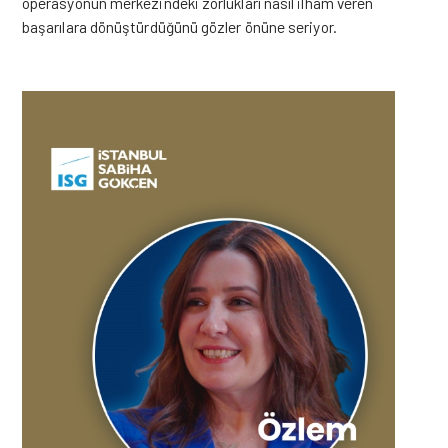
operasyonun merkezindeki zorlukları nasıl ilham veren
başarılara dönüştürdüğünü gözler önüne seriyor.