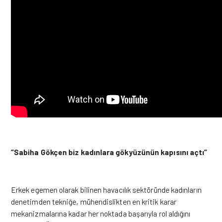
“Sabiha Gökçen biz kadınlara gökyüzünün kapısını açtı”
Erkek egemen olarak bilinen havacılık sektöründe kadınların
denetimden tekniğe, mühendislikten en kritik karar
mekanizmalarına kadar her noktada başarıyla rol aldığını