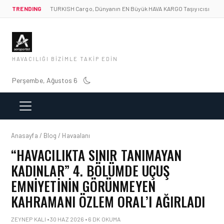
TRENDING
TURKISH Cargo, Dünyanın EN Büyük HAVA KARGO Taşıyıcısı
HAVACILIĞI BIZIMLE TAKIP EDIN
Perşembe, Ağustos 6
Anasayfa / Blog / Havaalanı
“HAVACILIKTA SINIR TANIMAYAN
KADINLAR” 4. BÖLÜMDE UÇUŞ
EMNIYETININ GÖRÜNMEYEN
KAHRAMANI ÖZLEM ORAL’I AĞIRLADI
ZEYNEP KALI • 30 HAZ 2026 • 6 DK OKUMA