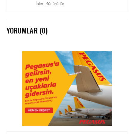
İşleri Müdürüdür
YORUMLAR (0)
HAVAALANI • 05 AĞU 2026
İSTANBUL VALI
YARDIMCISI BEKIR
DINKIRCI’DEN KONTROL
KULESI’NE ZIYARET
HAVAALANI • 05 AĞU 2026
TASARIMDAN GERÇEĞE:
ANKARA HAVALIMANI
DEVLET KONUKEVI