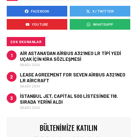
FACEBOOK
X / TWITTER
HAVAALANI • 05 AĞU 2026
ISG’NIN TERMINAL
YOUTUBE
WHATSAPP
MEMURLARINDAN CAN
KURTARAN HAMLE
ÇOK OKUNANLAR
AIR ASTANA’DAN AIRBUS A321NEO LR TIPI YEDI
1
UÇAK IÇIN KIRA SÖZLEŞMESI
06 AĞU 2024
LEASE AGREEMENT FOR SEVEN AIRBUS A321NEO
2
LR AIRCRAFT
06 AĞU 2024
İSTANBUL JET, CAPITAL 500 LISTESINDE 118.
3
SIRADA YERINI ALDI
06 AĞU 2024
BÜLTENIMIZE KATILIN