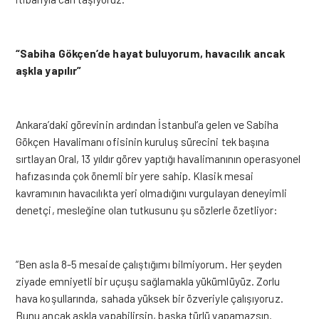
“Sabiha Gökçen’de hayat buluyorum, havacılık ancak
aşkla yapılır”
Ankara’daki görevinin ardından İstanbul’a gelen ve Sabiha
Gökçen Havalimanı ofisinin kuruluş sürecini tek başına
sırtlayan Oral, 13 yıldır görev yaptığı havalimanının operasyonel
hafızasında çok önemli bir yere sahip. Klasik mesai
kavramının havacılıkta yeri olmadığını vurgulayan deneyimli
denetçi, mesleğine olan tutkusunu şu sözlerle özetliyor:
“Ben asla 8-5 mesaide çalıştığımı bilmiyorum. Her şeyden
ziyade emniyetli bir uçuşu sağlamakla yükümlüyüz. Zorlu
hava koşullarında, sahada yüksek bir özveriyle çalışıyoruz.
Bunu ancak aşkla yapabilirsin, başka türlü yapamazsın.