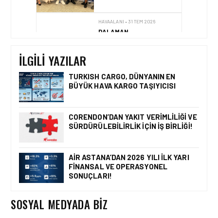
HAVAALANI • 31 TEM 2026
DALAMAN
HAVALIMANI\’NDAN
TÜRKIYE\’DE BIR İLK
İLGILI YAZILAR
TURKISH CARGO, DÜNYANIN EN
BÜYÜK HAVA KARGO TAŞIYICISI
HAVAALANI • 05 AĞU 2026
İSTANBUL VALI
YARDIMCISI BEKIR
CORENDON’DAN YAKIT VERIMLILIĞI VE
DINKIRCI’DEN KONTROL
SÜRDÜRÜLEBILIRLIK IÇIN İŞ BIRLIĞI!
KULESI’NE ZIYARET
AIR ASTANA’DAN 2026 YILI İLK YARI
FINANSAL VE OPERASYONEL
HAVAALANI • 05 AĞU 2026
SONUÇLARI!
TASARIMDAN GERÇEĞE:
ANKARA HAVALIMANI
DEVLET KONUKEVI
SOSYAL MEDYADA BIZ