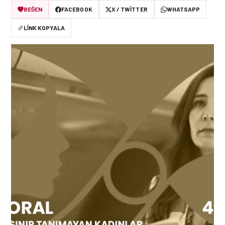
BEĞEN
FACEBOOK
X / TWITTER
WHATSAPP
LINK KOPYALA