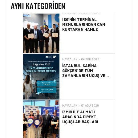
AYNI KATEGORIDEN
HAVAALANI • 05 AĞU 2026
ISG’NIN TERMINAL
MEMURLARINDAN CAN
KURTARAN HAMLE
HAVAALANI • 04 AĞU 2026
İSTANBUL SABIHA
GÖKÇEN’DE TÜM
ZAMANLARIN UÇUŞ VE
YOLCU REKORU KIRILDI
HAVAALANI • 01 AĞU 2026
İZMIR ILE ALMATI
ARASINDA DIREKT
UÇUŞLAR BAŞLADI