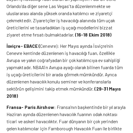
Orlando’da diğer sene Las Vegas’ta düzenlenmekte ve
uluslararası alanda yüksek oranda katılımcı ve ziyaretçi
çekmektedir. Ziyaretçiler iş havacılığı alanında tüm uçak
üreticilerini ve tasarladıkları iş uçağı modellerini bizzat
ziyaret etme fırsatı bulmaktadırlar.
(16-18 Ekim 2018)
İsviçre- EBACE (
Cenevre): Her Mayıs ayında İsviçre’nin
Cenevre kentinde düzenlenen iş havacılığı fuarı, özellikle
Avrupa ve yakın coğrafyadan bir çok katılımcıya ev sahipliği
yapmaktadır. NBAA’in Avrupa ayağı olarak bilinen fuarda tüm
iş uçağı üreticilerini bir arada görmek mümkündür. Ayrıca
düzenlenen havacılık konulu seminer ve konferanslarla
sektörün gelişimini takip etmek mümkündür.
(29-31 Mayıs
2018)
Fransa- Paris Airshow
: Fransa’nın başkentinde bir yıl arayla
Haziran ayında düzenlenen havacılık fuarının odak noktası
ticari ve askeri havacılıktır. Fuar dünyanın bir çok yerinden
gelen katılımcılar için Farnborough Havacılık Fuarı ile birlikte