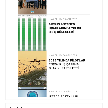
ANLAMLI DESTEK!
HAVACILIK • 05 AĞU 2026
AIRBUS A320NEO
UÇAKLARINDA YOLCU
BINIŞ SÜREÇLERI
SIMÜLASYONLA TEST
EDILDI!
HAVACILIK • 04 AĞU 2026
2025 YILINDA PILOTLAR
ENÇOK KUŞ ÇARPMA
OLAYINI RAPOR ETTI
HAVACILIK • 04 AĞU 2026
IFATCA 2027 YILLIK
KONFERANSI TÜRKIYE’DE
DÜZENLENECEK!