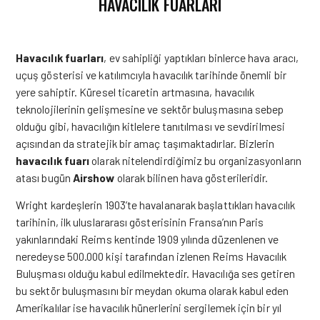
HAVACILIK FUARLARI
Havacılık fuarları
, ev sahipliği yaptıkları binlerce hava aracı,
uçuş gösterisi ve katılımcıyla havacılık tarihinde önemli bir
yere sahiptir. Küresel ticaretin artmasına, havacılık
teknolojilerinin gelişmesine ve sektör buluşmasına sebep
olduğu gibi, havacılığın kitlelere tanıtılması ve sevdirilmesi
açısından da stratejik bir amaç taşımaktadırlar. Bizlerin
havacılık fuarı
olarak nitelendirdiğimiz bu organizasyonların
atası bugün
Airshow
olarak bilinen hava gösterileridir.
Wright kardeşlerin 1903’te havalanarak başlattıkları havacılık
tarihinin, ilk uluslararası gösterisinin Fransa’nın Paris
yakınlarındaki Reims kentinde 1909 yılında düzenlenen ve
neredeyse 500.000 kişi tarafından izlenen Reims Havacılık
Buluşması olduğu kabul edilmektedir. Havacılığa ses getiren
bu sektör buluşmasını bir meydan okuma olarak kabul eden
Amerikalılar ise havacılık hünerlerini sergilemek için bir yıl