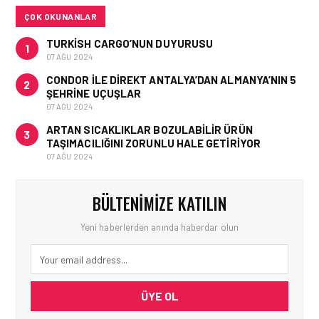
KURTARMA BIRLIĞI’NE
ANLAMLI DESTEK!
ÇOK OKUNANLAR
TURKISH CARGO’NUN DUYURUSU
1
07 AĞU 2024
CONDOR ILE DIREKT ANTALYA’DAN ALMANYA’NIN 5
2
ŞEHRINE UÇUŞLAR
07 AĞU 2024
ARTAN SICAKLIKLAR BOZULABILIR ÜRÜN
3
TAŞIMACILIĞINI ZORUNLU HALE GETIRIYOR
07 AĞU 2024
BÜLTENIMIZE KATILIN
Yeni haberlerden anında haberdar olun
ÜYE OL