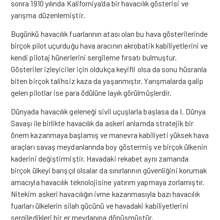
sonra 1910 yılında Kaliforniya’da bir havacılık gösterisi ve
yarışma düzenlemiştir.
Bugünkü havacılık fuarlarının atası olan bu hava gösterilerinde
birçok pilot uçurduğu hava aracının akrobatik kabiliyetlerini ve
kendi pilotaj hünerlerini sergileme fırsatı bulmuştur.
Gösteriler izleyiciler için oldukça keyifli olsa da sonu hüsranla
biten birçok talihsiz kaza da yaşanmıştır. Yarışmalarda galip
gelen pilotlar ise para ödülüne layık görülmüşlerdir.
Dünyada havacılık geleneği sivil uçuşlarla başlasa da I. Dünya
Savaşı ile birlikte havacılık da askeri anlamda stratejik bir
önem kazanmaya başlamış ve manevra kabiliyeti yüksek hava
araçları savaş meydanlarında boy göstermiş ve birçok ülkenin
kaderini değiştirmiştir. Havadaki rekabet aynı zamanda
birçok ülkeyi barışçıl olsalar da sınırlarının güvenliğini korumak
amacıyla havacılık teknolojisine yatırım yapmaya zorlamıştır.
Nitekim askeri havacılığın ivme kazanmasıyla bazı havacılık
fuarları ülkelerin silah gücünü ve havadaki kabiliyetlerini
sergiledikleri bir er meydanına dönüşmüştür.