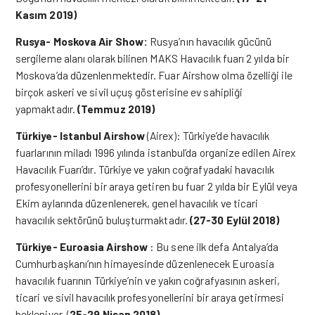
Kasım 2019)
Rusya- Moskova Air Show:
Rusya’nın havacılık gücünü
sergileme alanı olarak bilinen MAKS Havacılık fuarı 2 yılda bir
Moskova’da düzenlenmektedir. Fuar Airshow olma özelliği ile
birçok askeri ve sivil uçuş gösterisine ev sahipliği
yapmaktadır.
(Temmuz 2019)
Türkiye- Istanbul Airshow
(Airex): Türkiye’de havacılık
fuarlarının miladı 1996 yılında istanbul’da organize edilen Airex
Havacılık Fuarı’dır. Türkiye ve yakın coğrafyadaki havacılık
profesyonellerini bir araya getiren bu fuar 2 yılda bir Eylül veya
Ekim aylarında düzenlenerek, genel havacılık ve ticari
havacılık sektörünü buluşturmaktadır.
(27-30 Eylül 2018)
Türkiye- Euroasia Airshow
: Bu sene ilk defa Antalya’da
Cumhurbaşkanı’nın himayesinde düzenlenecek Euroasia
havacılık fuarının Türkiye’nin ve yakın coğrafyasının askeri,
ticari ve sivil havacılık profesyonellerini bir araya getirmesi
bekleniyor. (
25-29 Nisan 2018)