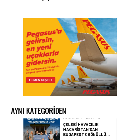
HAVACILIK • 06 AĞU 2026
HITIT BILIŞIM 500’DE
SEKTÖREL YAZILIM
BIRINCISI
HAVACILIK • 05 AĞU 2026
YAKIT MALIYETLERINDEKI
YÜZDE 46’LIK ARTIŞA
KARŞI HANGI ÖNLEMLER
ALINIYOR?
AYNI KATEGORIDEN
HAVACILIK • 05 AĞU 2026
ÇELEBI HAVACILIK
MACARISTAN’DAN
BUDAPEŞTE GÖNÜLLÜ
KURTARMA BIRLIĞI’NE