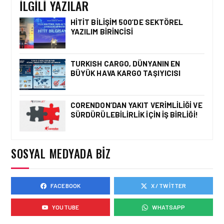
İLGILI YAZILAR
HITIT BILIŞIM 500’DE SEKTÖREL
YAZILIM BIRINCISI
HAVACILIK • 06 AĞU 2026
HITIT BILIŞIM 500’DE
SEKTÖREL YAZILIM
TURKISH CARGO, DÜNYANIN EN
BIRINCISI
BÜYÜK HAVA KARGO TAŞIYICISI
CORENDON’DAN YAKIT VERIMLILIĞI VE
SÜRDÜRÜLEBILIRLIK IÇIN İŞ BIRLIĞI!
HAVACILIK • 05 AĞU 2026
YAKIT MALIYETLERINDEKI
YÜZDE 46’LIK ARTIŞA
KARŞI HANGI ÖNLEMLER
SOSYAL MEDYADA BIZ
ALINIYOR?
FACEBOOK
X / TWITTER
HAVACILIK • 05 AĞU 2026
ÇELEBI HAVACILIK
YOUTUBE
WHATSAPP
MACARISTAN’DAN
BUDAPEŞTE GÖNÜLLÜ