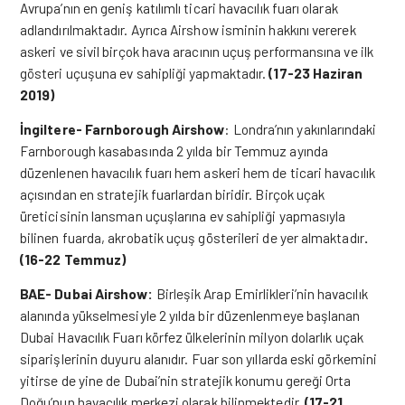
Avrupa’nın en geniş katılımlı ticari havacılık fuarı olarak
adlandırılmaktadır. Ayrıca Airshow isminin hakkını vererek
askeri ve sivil birçok hava aracının uçuş performansına ve ilk
gösteri uçuşuna ev sahipliği yapmaktadır.
(17-23 Haziran
2019)
İngiltere- Farnborough Airshow
: Londra’nın yakınlarındaki
Farnborough kasabasında 2 yılda bir Temmuz ayında
düzenlenen havacılık fuarı hem askeri hem de ticari havacılık
açısından en stratejik fuarlardan biridir. Birçok uçak
üreticisinin lansman uçuşlarına ev sahipliği yapmasıyla
bilinen fuarda, akrobatik uçuş gösterileri de yer almaktadır
.
(16-22 Temmuz)
BAE- Dubai Airshow:
Birleşik Arap Emirlikleri’nin havacılık
alanında yükselmesiyle 2 yılda bir düzenlenmeye başlanan
Dubai Havacılık Fuarı körfez ülkelerinin milyon dolarlık uçak
siparişlerinin duyuru alanıdır. Fuar son yıllarda eski görkemini
yitirse de yine de Dubai’nin stratejik konumu gereği Orta
Doğu’nun havacılık merkezi olarak bilinmektedir.
(17-21