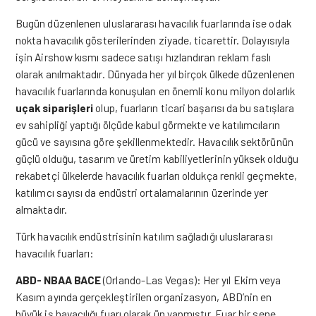
Bugün düzenlenen uluslararası havacılık fuarlarında ise odak
nokta havacılık gösterilerinden ziyade, ticarettir. Dolayısıyla
işin Airshow kısmı sadece satışı hızlandıran reklam faslı
olarak anılmaktadır. Dünyada her yıl birçok ülkede düzenlenen
havacılık fuarlarında konuşulan en önemli konu milyon dolarlık
uçak siparişleri
olup, fuarların ticari başarısı da bu satışlara
ev sahipliği yaptığı ölçüde kabul görmekte ve katılımcıların
gücü ve sayısına göre şekillenmektedir. Havacılık sektörünün
güçlü olduğu, tasarım ve üretim kabiliyetlerinin yüksek olduğu
rekabetçi ülkelerde havacılık fuarları oldukça renkli geçmekte,
katılımcı sayısı da endüstri ortalamalarının üzerinde yer
almaktadır.
Türk havacılık endüstrisinin katılım sağladığı uluslararası
havacılık fuarları:
ABD- NBAA BACE
(Orlando-Las Vegas): Her yıl Ekim veya
Kasım ayında gerçekleştirilen organizasyon, ABD’nin en
büyük iş havacılığı fuarı olarak ün yapmıştır. Fuar bir sene