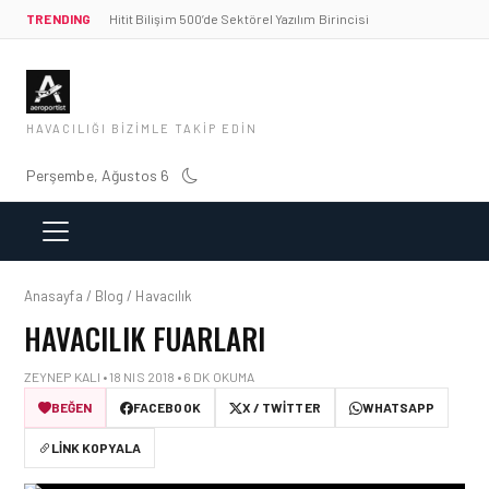
TRENDING
Hitit Bilişim 500’de Sektörel Yazılım Birincisi
HAVACILIĞI BIZIMLE TAKIP EDIN
Perşembe, Ağustos 6
Anasayfa / Blog / Havacılık
HAVACILIK FUARLARI
ZEYNEP KALI • 18 NIS 2018 • 6 DK OKUMA
BEĞEN
FACEBOOK
X / TWITTER
WHATSAPP
LINK KOPYALA