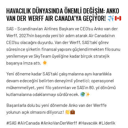
HAVACILIK DÜNYASINDA ÖNEMLİ DEĞİŞİM: ANKO
VAN DER WERFF AIR CANADA’YA GEÇİYOR!
SAS – Scandinavian Airlines Başkanı ve CEO’su Anko van der
Werff, 2027’nin başında yeni bir adım atarak Air Canada’nın
CEO’su olacağını duyurdu. Van der Werff, SAS’taki görev
süresince şirketin finansal yapısını güçlendirmekten filosunu
yenilemeye ve SkyTeam üyeliğine kadar birçok stratejik
başarıya imza attı.
Yeni döneme kadar SAS’taki çalışmalarına aynı kararlılıkla
devam edeceğini belirten deneyimli yönetici; operasyonel
mükemmeliyet, yeni filo yatırımları ve SAS’ın 80. yıl dönümü
kutlamalarına odaklanmayı sürdürecek.
Başarılarla dolu bu yeni dönemde Anko van der Werff’e
yolunun açık olmasını diliyoruz!
#SAS #AirCanada #AnkoVanDerWerff #Havacılık #Liderlik