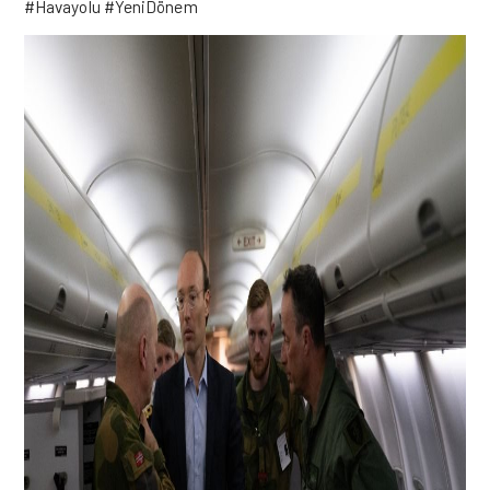
#Havayolu #YeniDönem