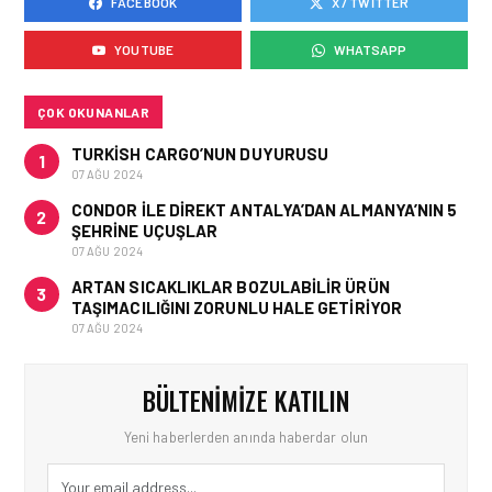
FACEBOOK
X / TWITTER
HAVAYOLU • 05 AĞU 2026
AJET’IN SABIHA
YOUTUBE
WHATSAPP
GÖKÇEN’DEKI PAZAR PAYI
ARTIŞI FINANSAL
SONUÇLARI NASIL
ETKILEDI?
ÇOK OKUNANLAR
TURKISH CARGO’NUN DUYURUSU
1
07 AĞU 2024
CONDOR ILE DIREKT ANTALYA’DAN ALMANYA’NIN 5
2
ŞEHRINE UÇUŞLAR
07 AĞU 2024
ARTAN SICAKLIKLAR BOZULABILIR ÜRÜN
3
TAŞIMACILIĞINI ZORUNLU HALE GETIRIYOR
07 AĞU 2024
BÜLTENIMIZE KATILIN
Yeni haberlerden anında haberdar olun