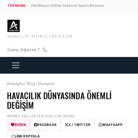
TRENDING
Hitit Bilişim 500’de Sektörel Yazılım Birincisi
HAVACILIĞI BIZIMLE TAKIP EDIN
Cuma, Ağustos 7
Anasayfa / Blog / Havayolu
HAVACILIK DÜNYASINDA ÖNEMLI
DEĞIŞIM
MEHMET KALI • 08 TEM 2026 • 1 DK OKUMA
BEĞEN
FACEBOOK
X / TWITTER
WHATSAPP
LINK KOPYALA