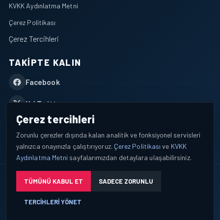
KVKK Aydınlatma Metni
Çerez Politikası
Çerez Tercihleri
TAKIPTE KALIN
Facebook
X / Twitter
Çerez tercihleri
YouTube
Zorunlu çerezler dışında kalan analitik ve fonksiyonel servisleri
yalnızca onayınızla çalıştırıyoruz.
Çerez Politikası
ve
KVKK
WhatsApp
Aydınlatma Metni
sayfalarımızdan detaylara ulaşabilirsiniz.
© 2026 AEROPORTIST I Havacılık Veri ve Analiz Platformu. Tüm
TÜMÜNÜ KABUL ET
SADECE ZORUNLU
hakları saklıdır.
TERCIHLERI YÖNET
Okuyucu verileri yalnızca açık bilgilendirme ve tercih yönetimi
çerçevesinde işlenir.