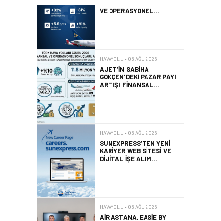
HAVAYOLU • 05 AĞU 2026
AJET’IN SABIHA
GÖKÇEN’DEKI PAZAR PAYI
ARTIŞI FINANSAL
SONUÇLARI NASIL
ETKILEDI?
HAVAYOLU • 05 AĞU 2026
SUNEXPRESS’TEN YENI
KARIYER WEB SITESI VE
DIJITAL İŞE ALIM
PLATFORMU!
HAVAYOLU • 05 AĞU 2026
AIR ASTANA, EASIE BY
ICRON’UN KAYNAK
YÖNETIM SISTEMI’NI (RMS)
CANLIYA ALDI