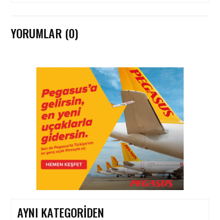
YORUMLAR (0)
HAVAYOLU • 05 AĞU 2026
CORENDON’DAN YAKIT
VERIMLILIĞI VE
SÜRDÜRÜLEBILIRLIK IÇIN
İŞ BIRLIĞI!
HAVAYOLU • 05 AĞU 2026
AIR ASTANA’DAN 2026
YILI İLK YARI FINANSAL
VE OPERASYONEL
SONUÇLARI!
AYNI KATEGORIDEN