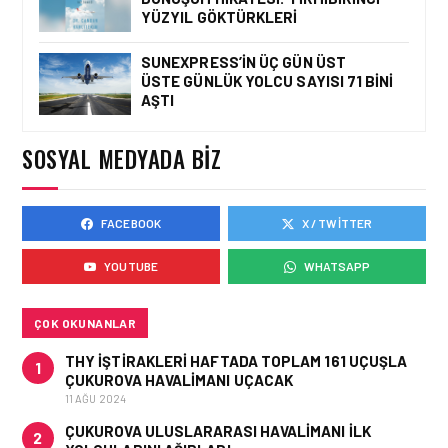
YÜZYIL GÖKTÜRKLERI
YÜZYIL GÖKTÜRKLERI
SUNEXPRESS’IN ÜÇ GÜN ÜST
ÜSTE GÜNLÜK YOLCU SAYISI 71 BINI
HAVACILIK • 06 AĞU 2026
AŞTI
HITIT BILIŞIM 500’DE
SEKTÖREL YAZILIM
BIRINCISI
SOSYAL MEDYADA BIZ
FACEBOOK
X / TWITTER
HAVACILIK • 05 AĞU 2026
YAKIT MALIYETLERINDEKI
YOUTUBE
WHATSAPP
YÜZDE 46’LIK ARTIŞA
KARŞI HANGI ÖNLEMLER
ALINIYOR?
ÇOK OKUNANLAR
THY IŞTIRAKLERI HAFTADA TOPLAM 161 UÇUŞLA
1
ÇUKUROVA HAVALIMANI UÇACAK
11 AĞU 2024
ÇUKUROVA ULUSLARARASI HAVALIMANI İLK
2