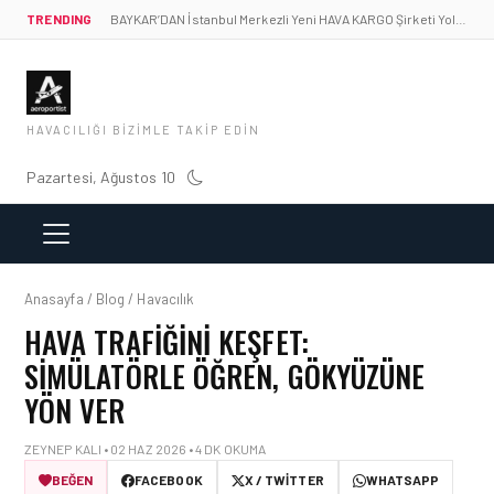
TRENDING
BAYKAR’DAN İstanbul Merkezli Yeni HAVA KARGO Şirketi Yolda!
HAVACILIĞI BIZIMLE TAKIP EDIN
Pazartesi, Ağustos 10
Anasayfa / Blog / Havacılık
HAVA TRAFIĞINI KEŞFET:
SIMÜLATÖRLE ÖĞREN, GÖKYÜZÜNE
YÖN VER
ZEYNEP KALI • 02 HAZ 2026 • 4 DK OKUMA
BEĞEN
FACEBOOK
X / TWITTER
WHATSAPP