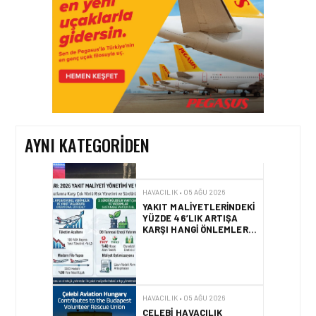
HAVACILIK • 06 AĞU 2026
HITIT BILIŞIM 500’DE
SEKTÖREL YAZILIM
BIRINCISI
AYNI KATEGORIDEN
HAVACILIK • 05 AĞU 2026
YAKIT MALIYETLERINDEKI
YÜZDE 46’LIK ARTIŞA
KARŞI HANGI ÖNLEMLER
ALINIYOR?
HAVACILIK • 05 AĞU 2026
ÇELEBI HAVACILIK
MACARISTAN’DAN
BUDAPEŞTE GÖNÜLLÜ