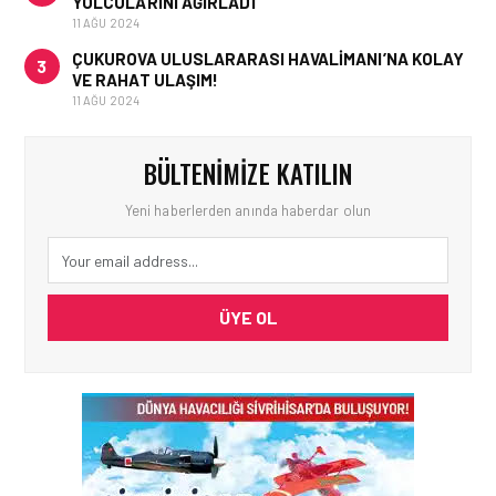
YOLCULARINI AĞIRLADI
11 AĞU 2024
ÇUKUROVA ULUSLARARASI HAVALIMANI’NA KOLAY
3
VE RAHAT ULAŞIM!
11 AĞU 2024
BÜLTENIMIZE KATILIN
Yeni haberlerden anında haberdar olun
ÜYE OL