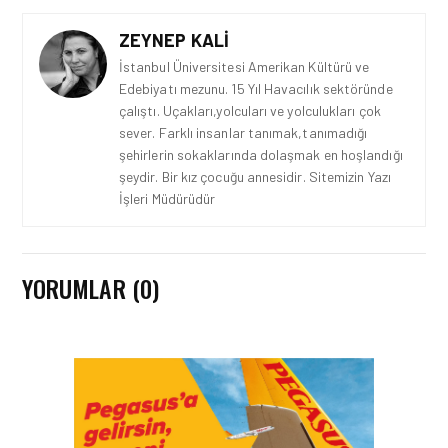
ZEYNEP KALI
İstanbul Üniversitesi Amerikan Kültürü ve
Edebiyatı mezunu. 15 Yıl Havacılık sektöründe
çalıştı. Uçakları,yolcuları ve yolculukları çok
sever. Farklı insanlar tanımak,tanımadığı
şehirlerin sokaklarında dolaşmak en hoşlandığı
şeydir. Bir kız çocuğu annesidir. Sitemizin Yazı
İşleri Müdürüdür
YORUMLAR (0)
HAVACILIK • 08 AĞU 2026
TÜRK HAVA YOLLARI’NIN
STRATEJIK DÖNÜŞÜM
HIKAYESI: YIRMIBIRINCI
YÜZYIL GÖKTÜRKLERI