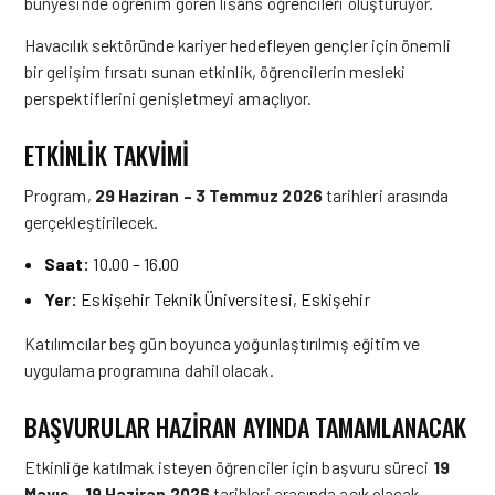
bünyesinde öğrenim gören lisans öğrencileri oluşturuyor.
Havacılık sektöründe kariyer hedefleyen gençler için önemli
bir gelişim fırsatı sunan etkinlik, öğrencilerin mesleki
perspektiflerini genişletmeyi amaçlıyor.
ETKINLIK TAKVIMI
Program,
29 Haziran – 3 Temmuz 2026
tarihleri arasında
gerçekleştirilecek.
Saat:
10.00 – 16.00
Yer:
Eskişehir Teknik Üniversitesi, Eskişehir
Katılımcılar beş gün boyunca yoğunlaştırılmış eğitim ve
uygulama programına dahil olacak.
BAŞVURULAR HAZIRAN AYINDA TAMAMLANACAK
Etkinliğe katılmak isteyen öğrenciler için başvuru süreci
19
Mayıs – 19 Haziran 2026
tarihleri arasında açık olacak.