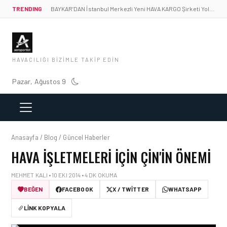
TRENDING
BAYKAR’DAN İstanbul Merkezli Yeni HAVA KARGO Şirketi Yolda!
HAVACILIĞI BIZIMLE TAKIP EDIN
Pazar, Ağustos 9
Anasayfa / Blog / Güncel Haberler
HAVA IŞLETMELERI IÇIN ÇIN'IN ÖNEMI
MEHMET KALI • 10 EKI 2014 • 4 DK OKUMA
BEĞEN
FACEBOOK
X / TWITTER
WHATSAPP
LINK KOPYALA