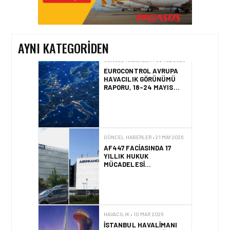
HAVA EMNIYETI LISTESINI
GÜNCELLEDI
AYNI KATEGORIDEN
GÜNCEL HABERLER • 02 HAZ 2026
EUROCONTROL AVRUPA
HAVACILIK GÖRÜNÜMÜ
RAPORU, 18-24 MAYIS
2026 HAFTASI
GÜNCEL HABERLER • 21 MAY 2026
AF447 FACIASINDA 17
YILLIK HUKUK
MÜCADELESI
SONUÇLANDI
HAVACILIK • 10 MAR 2026
İSTANBUL HAVALIMANI