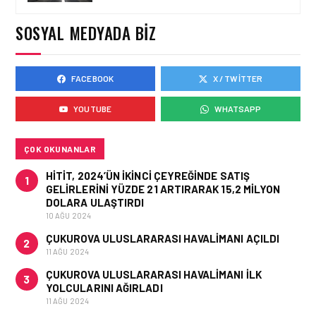
HAVA EMNIYETI LISTESINI
GÜNCELLEDI
SOSYAL MEDYADA BIZ
FACEBOOK
X / TWITTER
GÜNCEL HABERLER • 02 HAZ 2026
EUROCONTROL AVRUPA
YOUTUBE
WHATSAPP
HAVACILIK GÖRÜNÜMÜ
RAPORU, 18-24 MAYIS
2026 HAFTASI
ÇOK OKUNANLAR
HITIT, 2024’ÜN IKINCI ÇEYREĞINDE SATIŞ
1
GELIRLERINI YÜZDE 21 ARTIRARAK 15,2 MILYON
DOLARA ULAŞTIRDI
10 AĞU 2024
ÇUKUROVA ULUSLARARASI HAVALIMANI AÇILDI
2
11 AĞU 2024
ÇUKUROVA ULUSLARARASI HAVALIMANI İLK
3
YOLCULARINI AĞIRLADI
11 AĞU 2024