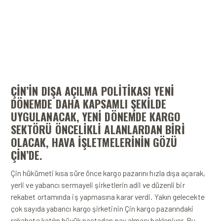
ÇIN’IN DIŞA AÇILMA POLITIKASI YENI
DÖNEMDE DAHA KAPSAMLI ŞEKILDE
UYGULANACAK, YENI DÖNEMDE KARGO
SEKTÖRÜ ÖNCELIKLI ALANLARDAN BIRI
OLACAK, HAVA IŞLETMELERININ GÖZÜ
ÇIN’DE.
Çin hükümeti kısa süre önce kargo pazarını hızla dışa açarak,
yerli ve yabancı sermayeli şirketlerin adil ve düzenli bir
rekabet ortamında iş yapmasına karar verdi. Yakın gelecekte
çok sayıda yabancı kargo şirketinin Çin kargo pazarındaki
rekabete katılıp büyük pastadan pay alması bekleniyor. Bu