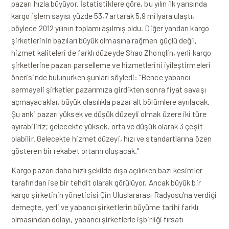
pazarı hızla büyüyor. İstatistiklere göre, bu yılın ilk yarısında
kargo işlem sayısı yüzde 53,7 artarak 5,9 milyara ulaştı,
böylece 2012 yılının toplamı aşılmış oldu. Diğer yandan kargo
şirketlerinin bazıları büyük olmasına rağmen güçlü değil,
hizmet kaliteleri de farklı düzeyde Shao Zhonglin, yerli kargo
şirketlerine pazarı parselleme ve hizmetlerini iyileştirmeleri
önerisinde bulunurken şunları söyledi: “Bence yabancı
sermayeli şirketler pazarımıza girdikten sonra fiyat savaşı
açmayacaklar, büyük olasılıkla pazar alt bölümlere ayrılacak.
Şu anki pazarı yüksek ve düşük düzeyli olmak üzere iki türe
ayırabiliriz; gelecekte yüksek, orta ve düşük olarak 3 çeşit
olabilir. Gelecekte hizmet düzeyi, hızı ve standartlarına özen
gösteren bir rekabet ortamı oluşacak.”
Kargo pazarı daha hızlı şekilde dışa açılırken bazı kesimler
tarafından ise bir tehdit olarak görülüyor. Ancak büyük bir
kargo şirketinin yöneticisi Çin Uluslararası Radyosu’na verdiği
demeçte, yerli ve yabancı şirketlerin büyüme tarihi farklı
olmasından dolayı, yabancı şirketlerle işbirliği fırsatı