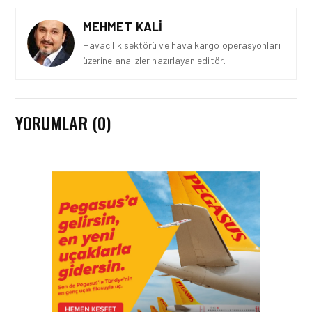
MEHMET KALI
Havacılık sektörü ve hava kargo operasyonları
üzerine analizler hazırlayan editör.
YORUMLAR (0)
GÜNCEL HABERLER • 22 TEM 2026
OKYANUSU KÜREK
ÇEKEREK AŞACAK İLK
TÜRK TAKIMINA GURUR
DOLU DESTEK!
GÜNCEL HABERLER • 12 HAZ 2026
AVRUPA KOMISYONU AB