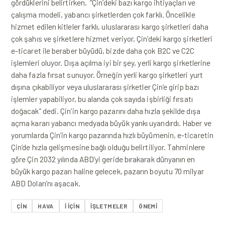
gördüklerini belirtirken, “Çin’deki bazı kargo ihtiyaçları ve
çalışma modeli, yabancı şirketlerden çok farklı. Öncelikle
hizmet edilen kitleler farklı, uluslararası kargo şirketleri daha
çok şahıs ve şirketlere hizmet veriyor, Çin’deki kargo şirketleri
e-ticaret ile beraber büyüdü, bizde daha çok B2C ve C2C
işlemleri oluyor. Dışa açılma iyi bir şey, yerli kargo şirketlerine
daha fazla fırsat sunuyor. Örneğin yerli kargo şirketleri yurt
dışına çıkabiliyor veya uluslararası şirketler Çin’e girip bazı
işlemler yapabiliyor, bu alanda çok sayıda işbirliği fırsatı
doğacak” dedi. Çin’in kargo pazarını daha hızla şekilde dışa
açma kararı yabancı medyada büyük yankı uyandırdı. Haber ve
yorumlarda Çin’in kargo pazarında hızlı büyümenin, e-ticaretin
Çin’de hızla gelişmesine bağlı olduğu belirtiliyor. Tahminlere
göre Çin 2032 yılında ABD’yi geride bırakarak dünyanın en
büyük kargo pazarı haline gelecek, pazarın boyutu 70 milyar
ABD Doları’nı aşacak.
ÇIN
HAVA
I IÇIN
IŞLETMELER
ÖNEMI