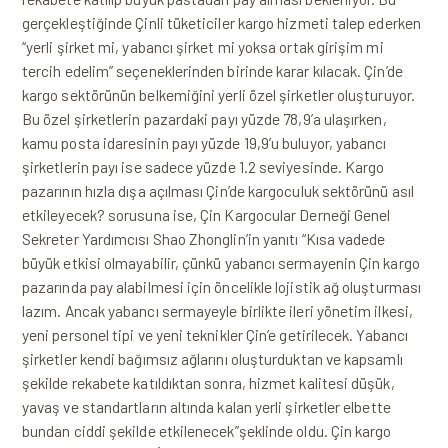
gerçekleştiğinde Çinli tüketiciler kargo hizmeti talep ederken
“yerli şirket mi, yabancı şirket mi yoksa ortak girişim mi
tercih edelim” seçeneklerinden birinde karar kılacak. Çin’de
kargo sektörünün belkemiğini yerli özel şirketler oluşturuyor.
Bu özel şirketlerin pazardaki payı yüzde 78,9’a ulaşırken,
kamu posta idaresinin payı yüzde 19,9’u buluyor, yabancı
şirketlerin payı ise sadece yüzde 1.2 seviyesinde. Kargo
pazarının hızla dışa açılması Çin’de kargoculuk sektörünü asıl
etkileyecek? sorusuna ise, Çin Kargocular Derneği Genel
Sekreter Yardımcısı Shao Zhonglin’in yanıtı “Kısa vadede
büyük etkisi olmayabilir, çünkü yabancı sermayenin Çin kargo
pazarında pay alabilmesi için öncelikle lojistik ağ oluşturması
lazım. Ancak yabancı sermayeyle birlikte ileri yönetim ilkesi,
yeni personel tipi ve yeni teknikler Çin’e getirilecek. Yabancı
şirketler kendi bağımsız ağlarını oluşturduktan ve kapsamlı
şekilde rekabete katıldıktan sonra, hizmet kalitesi düşük,
yavaş ve standartların altında kalan yerli şirketler elbette
bundan ciddi şekilde etkilenecek”şeklinde oldu. Çin kargo