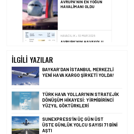
AVRUPA’NIN EN YOĞUN
HAVALIMANI OLDU
HAVACILIK • 10 MAR 2026
AVRUPA’NIN HAVAYOLU
DEVLERI GÖKYÜZÜNDE
YARIŞIYOR
İLGILI YAZILAR
BAYKAR’DAN İSTANBUL MERKEZLI
YENI HAVA KARGO ŞIRKETI YOLDA!
GÜNCEL HABERLER • 22 TEM 2026
OKYANUSU KÜREK
ÇEKEREK AŞACAK İLK
TÜRK HAVA YOLLARI’NIN STRATEJIK
TÜRK TAKIMINA GURUR
DÖNÜŞÜM HIKAYESI: YIRMIBIRINCI
DOLU DESTEK!
YÜZYIL GÖKTÜRKLERI
SUNEXPRESS’IN ÜÇ GÜN ÜST
ÜSTE GÜNLÜK YOLCU SAYISI 71 BINI
GÜNCEL HABERLER • 12 HAZ 2026
AŞTI
AVRUPA KOMISYONU AB