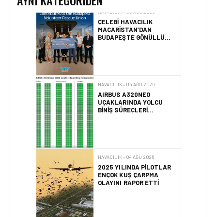
AYNI KATEGORIDEN
HAVACILIK • 05 AĞU 2026
ÇELEBI HAVACILIK
MACARISTAN’DAN
BUDAPEŞTE GÖNÜLLÜ
KURTARMA BIRLIĞI’NE
ANLAMLI DESTEK!
HAVACILIK • 05 AĞU 2026
AIRBUS A320NEO
UÇAKLARINDA YOLCU
BINIŞ SÜREÇLERI
SIMÜLASYONLA TEST
EDILDI!
HAVACILIK • 04 AĞU 2026
2025 YILINDA PILOTLAR
ENÇOK KUŞ ÇARPMA
OLAYINI RAPOR ETTI