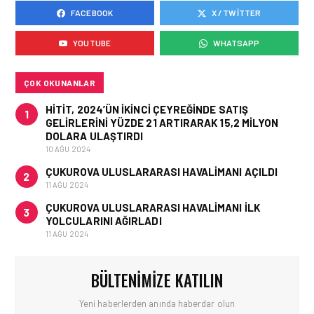
FACEBOOK
X / TWITTER
HAVACILIK • 05 AĞU 2026
ÇELEBI HAVACILIK
YOUTUBE
WHATSAPP
MACARISTAN’DAN
BUDAPEŞTE GÖNÜLLÜ
KURTARMA BIRLIĞI’NE
ANLAMLI DESTEK!
ÇOK OKUNANLAR
HITIT, 2024’ÜN IKINCI ÇEYREĞINDE SATIŞ
1
GELIRLERINI YÜZDE 21 ARTIRARAK 15,2 MILYON
DOLARA ULAŞTIRDI
10 AĞU 2024
ÇUKUROVA ULUSLARARASI HAVALIMANI AÇILDI
2
11 AĞU 2024
ÇUKUROVA ULUSLARARASI HAVALIMANI İLK
3
YOLCULARINI AĞIRLADI
11 AĞU 2024
BÜLTENIMIZE KATILIN
Yeni haberlerden anında haberdar olun