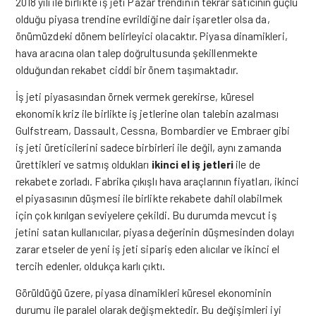
2018 yılı ile birlikte iş jeti Pazar trendinin tekrar satıcının güçlü
olduğu piyasa trendine evrildiğine dair işaretler olsa da,
önümüzdeki dönem belirleyici olacaktır. Piyasa dinamikleri,
hava aracına olan talep doğrultusunda şekillenmekte
olduğundan rekabet ciddi bir önem taşımaktadır.
İş jeti piyasasından örnek vermek gerekirse, küresel
ekonomik kriz ile birlikte iş jetlerine olan talebin azalması
Gulfstream, Dassault, Cessna, Bombardier ve Embraer gibi
iş jeti üreticilerini sadece birbirleri ile değil, aynı zamanda
ürettikleri ve satmış oldukları
ikinci el iş jetleri
ile de
rekabete zorladı. Fabrika çıkışlı hava araçlarının fiyatları, ikinci
el piyasasının düşmesi ile birlikte rekabete dahil olabilmek
için çok kırılgan seviyelere çekildi. Bu durumda mevcut iş
jetini satan kullanıcılar, piyasa değerinin düşmesinden dolayı
zarar etseler de yeni iş jeti sipariş eden alıcılar ve ikinci el
tercih edenler, oldukça karlı çıktı.
Görüldüğü üzere, piyasa dinamikleri küresel ekonominin
durumu ile paralel olarak değişmektedir. Bu değişimleri iyi