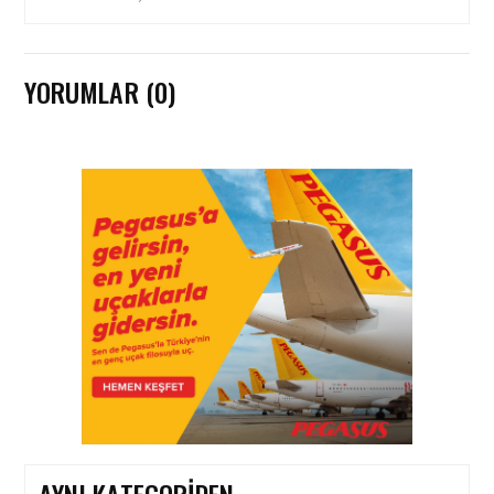
YORUMLAR (0)
HAVACILIK • 06 AĞU 2026
HITIT BILIŞIM 500’DE
SEKTÖREL YAZILIM
BIRINCISI
HAVACILIK • 05 AĞU 2026
YAKIT MALIYETLERINDEKI
YÜZDE 46’LIK ARTIŞA
KARŞI HANGI ÖNLEMLER
ALINIYOR?