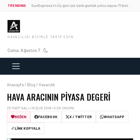
TRENDING
SunExpress’in Üç gün üst üste günlük yolcu sayısı 71 bini aştı
HAVACILIĞI BIZIMLE TAKIP EDIN
Cuma, Ağustos 7
Anasayfa / Blog / Havacılık
HAVA ARACININ PIYASA DEGERI
ZEYNEP KALI • 19 ŞUB 2018 • 5 DK OKUMA
BEĞEN
FACEBOOK
X / TWITTER
WHATSAPP
LINK KOPYALA