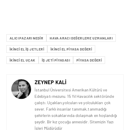
ALICI PAZARI NEDIR
HAVA ARACI DEĞERLEME UZMANLARI
IKINCI EL IŞ JETLERI
IKINCI EL PIYASA DEĞERI
IKINCI EL UÇAK
IŞ JETI PIYASASI
PIYASA DEĞERI
ZEYNEP KALI
İstanbul Üniversitesi Amerikan Kültürü ve
Edebiyatı mezunu. 15 Yıl Havacılık sektöründe
çalıştı. Uçakları,yolcuları ve yolculukları çok
sever. Farklı insanlar tanımak,tanımadığı
şehirlerin sokaklarında dolaşmak en hoşlandığı
şeydir. Bir kız çocuğu annesidir. Sitemizin Yazı
İşleri Müdürüdür