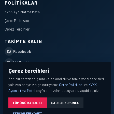
POLITIKALAR
KVKK Aydınlatma Metni
Çerez Politikası
Çerez Tercihleri
TAKIPTE KALIN
Facebook
X / Twitter
Çerez tercihleri
YouTube
Zorunlu çerezler dışında kalan analitik ve fonksiyonel servisleri
yalnızca onayınızla çalıştırıyoruz.
Çerez Politikası
ve
KVKK
WhatsApp
Aydınlatma Metni
sayfalarımızdan detaylara ulaşabilirsiniz.
© 2026 AEROPORTIST I Havacılık Veri ve Analiz Platformu. Tüm
TÜMÜNÜ KABUL ET
SADECE ZORUNLU
hakları saklıdır.
TERCIHLERI YÖNET
Okuyucu verileri yalnızca açık bilgilendirme ve tercih yönetimi