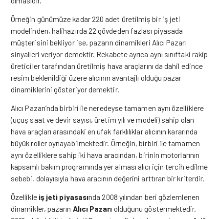
olmasıdır.
Örneğin günümüze kadar 220 adet üretilmiş bir iş jeti
modelinden, halihazırda 22 gövdeden fazlası piyasada
müşterisini bekliyor ise, pazarın dinamikleri Alıcı Pazarı
sinyalleri veriyor demektir. Rekabete ayrıca aynı sınıftaki rakip
üreticiler tarafından üretilmiş hava araçlarını da dahil edince
resim beklenildiği üzere alıcının avantajlı olduğu pazar
dinamiklerini gösteriyor demektir.
Alıcı Pazarı’nda birbiri ile neredeyse tamamen aynı özelliklere
(uçuş saat ve devir sayısı, üretim yılı ve modeli) sahip olan
hava araçları arasındaki en ufak farklılıklar alıcının kararında
büyük roller oynayabilmektedir. Örneğin, birbiri ile tamamen
aynı özelliklere sahip iki hava aracından, birinin motorlarının
kapsamlı bakım programında yer alması alıcı için tercih edilme
sebebi, dolayısıyla hava aracının değerini arttıran bir kriterdir.
Özellikle
iş jeti piyasası
nda 2008 yılından beri gözlemlenen
dinamikler, pazarın
Alıcı Pazarı
olduğunu göstermektedir.