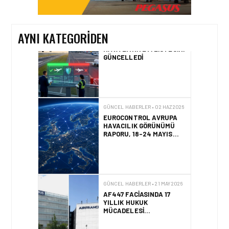
GÜNCELLEDI
AYNI KATEGORIDEN
GÜNCEL HABERLER • 02 HAZ 2026
EUROCONTROL AVRUPA
HAVACILIK GÖRÜNÜMÜ
RAPORU, 18-24 MAYIS
2026 HAFTASI
GÜNCEL HABERLER • 21 MAY 2026
AF447 FACIASINDA 17
YILLIK HUKUK
MÜCADELESI
SONUÇLANDI
HAVACILIK • 10 MAR 2026
İSTANBUL HAVALIMANI
AVRUPA’NIN EN YOĞUN