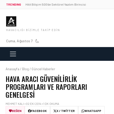
TRENDING
Hitit Bilişim 500’de Sektörel Yazılım Birincisi
HAVACILIĞI BIZIMLE TAKIP EDIN
Cuma, Ağustos 7
Anasayfa / Blog / Güncel Haberler
HAVA ARACI GÜVENILIRLIK
PROGRAMLARI VE RAPORLARI
GENELGESI
MEHMET KALI • 02 EKI 2014 • 1 DK OKUMA
BEĞEN
FACEBOOK
X / TWITTER
WHATSAPP