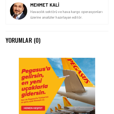
MEHMET KALI
Havacılık sektörü ve hava kargo operasyonları
üzerine analizler hazırlayan editör.
YORUMLAR (0)
GÜNCEL HABERLER • 22 TEM 2026
OKYANUSU KÜREK
ÇEKEREK AŞACAK İLK
TÜRK TAKIMINA GURUR
DOLU DESTEK!
GÜNCEL HABERLER • 12 HAZ 2026
AVRUPA KOMISYONU AB
HAVA EMNIYETI LISTESINI