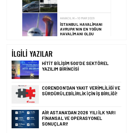
HAVALIMANI OLDU
HAVACILIK • 10 MAR 2026
AVRUPA’NIN HAVAYOLU
DEVLERI GÖKYÜZÜNDE
YARIŞIYOR
İLGILI YAZILAR
HITIT BILIŞIM 500’DE SEKTÖREL
YAZILIM BIRINCISI
GÜNCEL HABERLER • 22 TEM 2026
OKYANUSU KÜREK
ÇEKEREK AŞACAK İLK
CORENDON’DAN YAKIT VERIMLILIĞI VE
TÜRK TAKIMINA GURUR
SÜRDÜRÜLEBILIRLIK IÇIN İŞ BIRLIĞI!
DOLU DESTEK!
AIR ASTANA’DAN 2026 YILI İLK YARI
FINANSAL VE OPERASYONEL
GÜNCEL HABERLER • 12 HAZ 2026
SONUÇLARI!
AVRUPA KOMISYONU AB
HAVA EMNIYETI LISTESINI