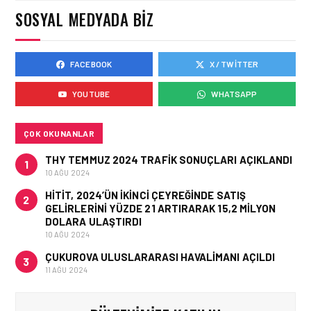
GÜNCELLEDI
SOSYAL MEDYADA BIZ
FACEBOOK
X / TWITTER
GÜNCEL HABERLER • 02 HAZ 2026
EUROCONTROL AVRUPA
YOUTUBE
WHATSAPP
HAVACILIK GÖRÜNÜMÜ
RAPORU, 18-24 MAYIS
2026 HAFTASI
ÇOK OKUNANLAR
THY TEMMUZ 2024 TRAFIK SONUÇLARI AÇIKLANDI
1
10 AĞU 2024
HITIT, 2024’ÜN IKINCI ÇEYREĞINDE SATIŞ
2
GELIRLERINI YÜZDE 21 ARTIRARAK 15,2 MILYON
DOLARA ULAŞTIRDI
10 AĞU 2024
ÇUKUROVA ULUSLARARASI HAVALIMANI AÇILDI
3
11 AĞU 2024