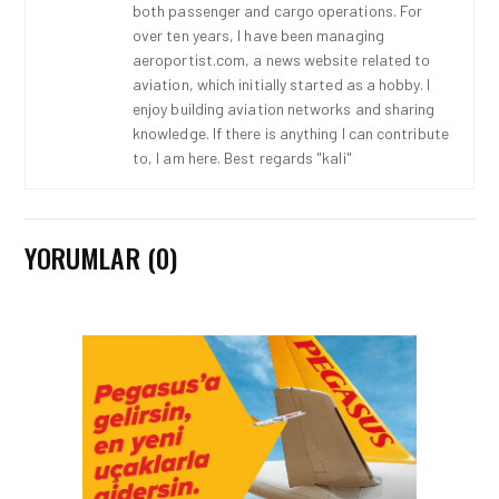
both passenger and cargo operations. For
over ten years, I have been managing
aeroportist.com, a news website related to
aviation, which initially started as a hobby. I
enjoy building aviation networks and sharing
knowledge. If there is anything I can contribute
to, I am here. Best regards "kali"
YORUMLAR (0)
HAVAALANI • 05 AĞU 2026
İSTANBUL VALI
YARDIMCISI BEKIR
DINKIRCI’DEN KONTROL
KULESI’NE ZIYARET