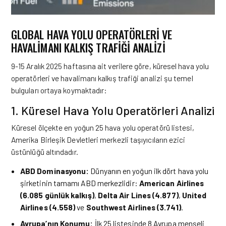
GLOBAL HAVA YOLU OPERATÖRLERI VE
HAVALIMANI KALKIŞ TRAFIĞI ANALIZI
9-15 Aralık 2025 haftasına ait verilere göre, küresel hava yolu
operatörleri ve havalimanı kalkış trafiği analizi şu temel
bulguları ortaya koymaktadır:
1. Küresel Hava Yolu Operatörleri Analizi
Küresel ölçekte en yoğun 25 hava yolu operatörü listesi,
Amerika Birleşik Devletleri merkezli taşıyıcıların ezici
üstünlüğü altındadır.
ABD Dominasyonu:
Dünyanın en yoğun ilk dört hava yolu
şirketinin tamamı ABD merkezlidir:
American Airlines
(6.085 günlük kalkış)
,
Delta Air Lines (4.877)
,
United
Airlines (4.558)
ve
Southwest Airlines (3.741)
.
Avrupa’nın Konumu:
İlk 25 listesinde 8 Avrupa menşeli