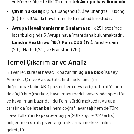
ve küresel ölçekte ilk 10’a giren
tek Avrupa havalimanıdır
.
Çin’in Yükselişi:
Çin, Guangzhou (5.) ve Shanghai Pudong
(9.) ile ilk 10’da iki havalimanı ile temsil edilmektedir.
Avrupa Havalimanlarının Sıralaması:
İlk 25 listesinde
İstanbul dışında 5 Avrupa havalimanı daha bulunmaktadır:
Londra Heathrow (16.)
,
Paris CDG (17.)
, Amsterdam
(20.), Madrid (23.) ve Frankfurt (25.).
Temel Çıkarımlar ve Analiz
Bu veriler, küresel havacılık pazarının
üç ana blok
(Kuzey
Amerika, Çin ve Avrupa) etrafında şekillendiğini
doğrulamaktadır. ABD pazarı, hem devasa iç hat trafiği hem
de güçlü hub (merkez) havalimanı modeli sayesinde operatör
ve havalimanı bazında liderliğini sürdürmektedir. Avrupa
tarafında ise
İstanbul
, hem coğrafi avantajı hem de Türk
Hava Yolları’nın kapasite artışıyla (2019’a göre %27 artış)
bölgenin en stratejik ve yoğun aktarma merkezi haline
gelmiştir.