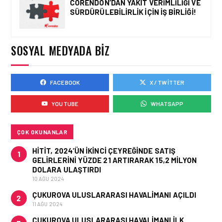
CORENDON’DAN YAKIT VERIMLILIĞI VE
SÜRDÜRÜLEBILIRLIK IÇIN İŞ BIRLIĞI!
HAVAALANI • 05 AĞU 2026
TASARIMDAN GERÇEĞE:
ANKARA HAVALIMANI
DEVLET KONUKEVI
SOSYAL MEDYADA BIZ
FACEBOOK
X / TWITTER
HAVAALANI • 05 AĞU 2026
ISG’NIN TERMINAL
YOUTUBE
WHATSAPP
MEMURLARINDAN CAN
KURTARAN HAMLE
ÇOK OKUNANLAR
HITIT, 2024’ÜN IKINCI ÇEYREĞINDE SATIŞ
1
GELIRLERINI YÜZDE 21 ARTIRARAK 15,2 MILYON
DOLARA ULAŞTIRDI
10 AĞU 2024
ÇUKUROVA ULUSLARARASI HAVALIMANI AÇILDI
2
11 AĞU 2024
ÇUKUROVA ULUSLARARASI HAVALIMANI İLK