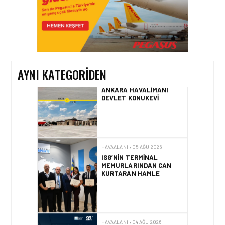
HAVAALANI • 05 AĞU 2026
TASARIMDAN GERÇEĞE:
ANKARA HAVALIMANI
DEVLET KONUKEVI
AYNI KATEGORIDEN
HAVAALANI • 05 AĞU 2026
ISG’NIN TERMINAL
MEMURLARINDAN CAN
KURTARAN HAMLE
HAVAALANI • 04 AĞU 2026
İSTANBUL SABIHA
GÖKÇEN’DE TÜM
ZAMANLARIN UÇUŞ VE
YOLCU REKORU KIRILDI