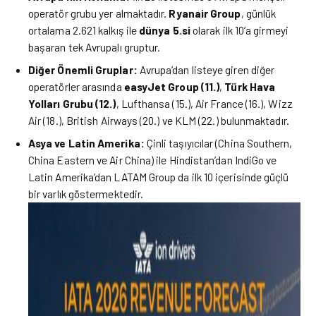
operatör grubu yer almaktadır.
Ryanair Group
, günlük
ortalama 2.621 kalkış ile
dünya 5.si
olarak ilk 10’a girmeyi
başaran tek Avrupalı gruptur.
Diğer Önemli Gruplar:
Avrupa’dan listeye giren diğer
operatörler arasında
easyJet Group (11.)
,
Türk Hava
Yolları Grubu (12.)
, Lufthansa (15.), Air France (16.), Wizz
Air (18.), British Airways (20.) ve KLM (22.) bulunmaktadır.
Asya ve Latin Amerika:
Çinli taşıyıcılar (China Southern,
China Eastern ve Air China) ile Hindistan’dan IndiGo ve
Latin Amerika’dan LATAM Group da ilk 10 içerisinde güçlü
bir varlık göstermektedir.