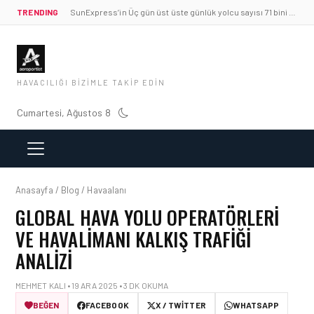
TRENDING
SunExpress’in Üç gün üst üste günlük yolcu sayısı 71 bini aştı
HAVACILIĞI BIZIMLE TAKIP EDIN
Cumartesi, Ağustos 8
Anasayfa / Blog / Havaalanı
GLOBAL HAVA YOLU OPERATÖRLERI
VE HAVALIMANI KALKIŞ TRAFIĞI
ANALIZI
MEHMET KALI • 19 ARA 2025 • 3 DK OKUMA
BEĞEN
FACEBOOK
X / TWITTER
WHATSAPP