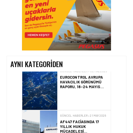
DOLU DESTEK!
GÜNCEL HABERLER • 12 HAZ 2026
AVRUPA KOMISYONU AB
HAVA EMNIYETI LISTESINI
GÜNCELLEDI
AYNI KATEGORIDEN
GÜNCEL HABERLER • 02 HAZ 2026
EUROCONTROL AVRUPA
HAVACILIK GÖRÜNÜMÜ
RAPORU, 18-24 MAYIS
2026 HAFTASI
GÜNCEL HABERLER • 21 MAY 2026
AF447 FACIASINDA 17
YILLIK HUKUK
MÜCADELESI