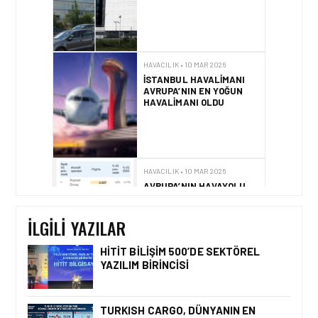
SONUÇLANDI
HAVACILIK • 10 MAR 2026
İSTANBUL HAVALIMANI
AVRUPA’NIN EN YOĞUN
HAVALIMANI OLDU
HAVACILIK • 10 MAR 2026
AVRUPA’NIN HAVAYOLU
DEVLERI GÖKYÜZÜNDE
YARIŞIYOR
İLGILI YAZILAR
HITIT BILIŞIM 500’DE SEKTÖREL
YAZILIM BIRINCISI
GÜNCEL HABERLER • 22 TEM 2026
OKYANUSU KÜREK
ÇEKEREK AŞACAK İLK
TURKISH CARGO, DÜNYANIN EN
TÜRK TAKIMINA GURUR