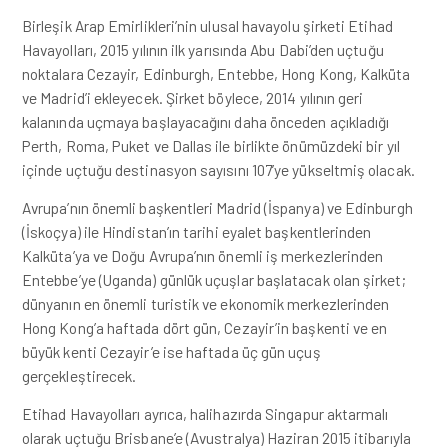
Birleşik Arap Emirlikleri’nin ulusal havayolu şirketi Etihad
Havayolları, 2015 yılının ilk yarısında Abu Dabi’den uçtuğu
noktalara Cezayir, Edinburgh, Entebbe, Hong Kong, Kalküta
ve Madrid’i ekleyecek. Şirket böylece, 2014 yılının geri
kalanında uçmaya başlayacağını daha önceden açıkladığı
Perth, Roma, Puket ve Dallas ile birlikte önümüzdeki bir yıl
içinde uçtuğu destinasyon sayısını 107’ye yükseltmiş olacak.
Avrupa’nın önemli başkentleri Madrid (İspanya) ve Edinburgh
(İskoçya) ile Hindistan’ın tarihi eyalet başkentlerinden
Kalküta’ya ve Doğu Avrupa’nın önemli iş merkezlerinden
Entebbe’ye (Uganda) günlük uçuşlar başlatacak olan şirket;
dünyanın en önemli turistik ve ekonomik merkezlerinden
Hong Kong’a haftada dört gün, Cezayir’in başkenti ve en
büyük kenti Cezayir’e ise haftada üç gün uçuş
gerçekleştirecek.
Etihad Havayolları ayrıca, halihazırda Singapur aktarmalı
olarak uçtuğu Brisbane’e (Avustralya) Haziran 2015 itibarıyla