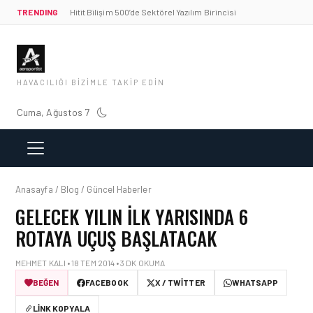
TRENDING
Hitit Bilişim 500’de Sektörel Yazılım Birincisi
HAVACILIĞI BIZIMLE TAKIP EDIN
Cuma, Ağustos 7
Anasayfa / Blog / Güncel Haberler
GELECEK YILIN ILK YARISINDA 6
ROTAYA UÇUŞ BAŞLATACAK
MEHMET KALI • 18 TEM 2014 • 3 DK OKUMA
BEĞEN
FACEBOOK
X / TWITTER
WHATSAPP
LINK KOPYALA