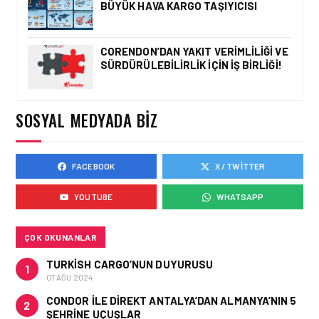
BÜYÜK HAVA KARGO TAŞIYICISI
DOLU DESTEK!
CORENDON’DAN YAKIT VERIMLILIĞI VE
SÜRDÜRÜLEBILIRLIK IÇIN İŞ BIRLIĞI!
GÜNCEL HABERLER • 12 HAZ 2026
AVRUPA KOMISYONU AB
HAVA EMNIYETI LISTESINI
GÜNCELLEDI
SOSYAL MEDYADA BIZ
FACEBOOK
X / TWITTER
GÜNCEL HABERLER • 02 HAZ 2026
EUROCONTROL AVRUPA
YOUTUBE
WHATSAPP
HAVACILIK GÖRÜNÜMÜ
RAPORU, 18-24 MAYIS
2026 HAFTASI
ÇOK OKUNANLAR
TURKISH CARGO’NUN DUYURUSU
1
07 AĞU 2024
CONDOR ILE DIREKT ANTALYA’DAN ALMANYA’NIN 5
2
ŞEHRINE UÇUŞLAR