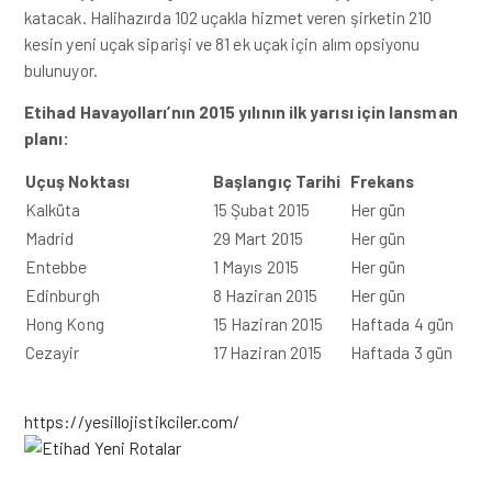
katacak. Halihazırda 102 uçakla hizmet veren şirketin 210
kesin yeni uçak siparişi ve 81 ek uçak için alım opsiyonu
bulunuyor.
Etihad Havayolları’nın 2015 yılının ilk yarısı için lansman
planı:
Uçuş Noktası
Başlangıç Tarihi
Frekans
Kalküta
15 Şubat 2015
Her gün
Madrid
29 Mart 2015
Her gün
Entebbe
1 Mayıs 2015
Her gün
Edinburgh
8 Haziran 2015
Her gün
Hong Kong
15 Haziran 2015
Haftada 4 gün
Cezayir
17 Haziran 2015
Haftada 3 gün
https://yesillojistikciler.com/