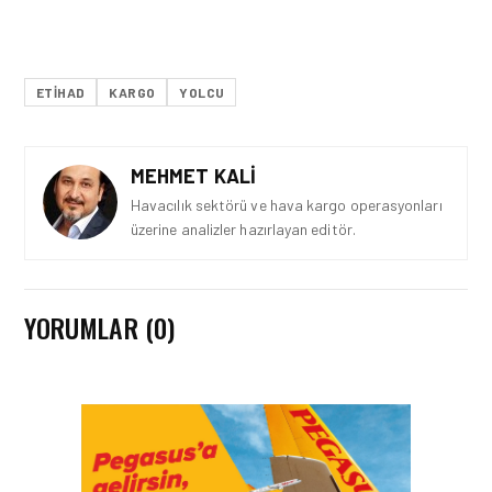
ETIHAD
KARGO
YOLCU
MEHMET KALI
Havacılık sektörü ve hava kargo operasyonları
üzerine analizler hazırlayan editör.
YORUMLAR (0)
GÜNCEL HABERLER • 22 TEM 2026
OKYANUSU KÜREK
ÇEKEREK AŞACAK İLK
TÜRK TAKIMINA GURUR