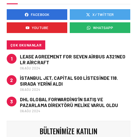
FACEBOOK
X / TWITTER
HAVAALANI • 05 AĞU 2026
ISG’NIN TERMINAL
YOUTUBE
WHATSAPP
MEMURLARINDAN CAN
KURTARAN HAMLE
ÇOK OKUNANLAR
LEASE AGREEMENT FOR SEVEN AIRBUS A321NEO
1
LR AIRCRAFT
06 AĞU 2024
İSTANBUL JET, CAPITAL 500 LISTESINDE 118.
2
SIRADA YERINI ALDI
06 AĞU 2024
DHL GLOBAL FORWARDING’IN SATIŞ VE
3
PAZARLAMA DIREKTÖRÜ MELIKE VARUL OLDU
06 AĞU 2024
BÜLTENIMIZE KATILIN