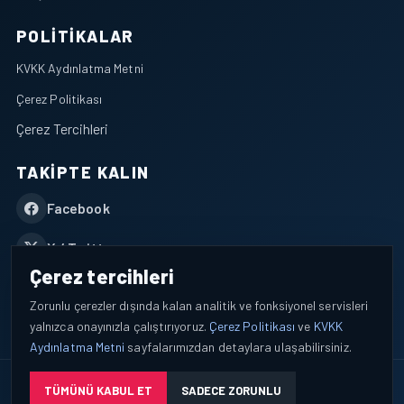
POLITIKALAR
KVKK Aydınlatma Metni
Çerez Politikası
Çerez Tercihleri
TAKIPTE KALIN
Facebook
X / Twitter
Çerez tercihleri
YouTube
Zorunlu çerezler dışında kalan analitik ve fonksiyonel servisleri
yalnızca onayınızla çalıştırıyoruz.
Çerez Politikası
ve
KVKK
WhatsApp
Aydınlatma Metni
sayfalarımızdan detaylara ulaşabilirsiniz.
© 2026 AEROPORTIST I Havacılık Veri ve Analiz Platformu. Tüm
TÜMÜNÜ KABUL ET
SADECE ZORUNLU
hakları saklıdır.