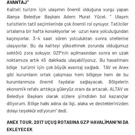
AVANTAJ”
Kaliteli turizm için ulaşımın önemli olduğuna vurgu yapan
Alanya Belediye Başkanı Adem Murat Yücel, “ Ulaşım
turistlerin tatil seçimlerinde çok önemli rol oynuyor. Tatilciler
ortalama bir hafta konaklıyorlar ve uzun kara yolculuğundan
kaçınıyorlar. 3-4 saat süren yolculuktan sonra otellerine
ulaşıyorlar. Bu da kaliteyi yükseltmek zorunda olduğumuz
sektörü zora sokuyor. GZP’nin açılmasından sonra en uzak
noktamıza artık 45 dakikada ulaşabiliyoruz. Bu havalimanı
bölge turizmi için çok büyük avantaj sağladı. TAV ve Anex
gibi kurumların ortak çalışması hem bölgeye hem de bu
kurumlarımıza önemli faydalar sağlayacak. Bölgelerin
ekonomik refahı arttıkça güleryüz oranı da artacak. ALTAV ve
Belediye Başkanı olarak sizlere şimdiden bol kazançlar
diliyorum. Bölge halkı adına da ilgi, alaka ve desteklerinizden
dolayı teşekkür ediyorum” dedi.
ANEX TOUR, 2017 UÇUŞ ROTASINA GZP HAVALİMANI’NI DA
EKLEYECEK