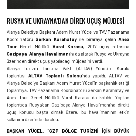
RUSYA VE UKRAYNA’DAN DIREK UÇUŞ MÜJDESI
Alanya Belediye Başkanı Adem Murat Yücel ve TAV Pazarlama
Koordinatörü
Serkan Karahatay
ile biraraya gelen
Anex
Tour
Genel Müdürü
Vural Karasu
, 2017 uçuş rotasına
Gazipaşa-Alanya Havalimanı
’nı da alarak Rusya ve Ukrayna
üzerinden direkt uçuş yapılacağı müjdesini verdi.
Alanya Turizm Tanıtma Vakfı (ALTAV) Yönetim Kurulu
toplantısı
ALTAV Toplantı Salonu
’nda yapıldı. ALTAV ve
Alanya Belediye Başkanı Adem Murat Yücel’in başkanlık ettiği
toplantıya, TAV Pazarlama Koordinatörü Serkan Karahatay ve
Anex Tour Genel Müdürü Vural Karasu da katıldı. Yapılan
toplantıda Rusya’dan Gazipaşa-Alanya Havalimanı’na direkt
uçuş konusu başta olmak üzere, bu havalimanının etkin
kullanımı üzerinde duruldu.
BAŞKAN YÜCEL, “GZP BÖLGE TURİZMİ İÇİN BÜYÜK