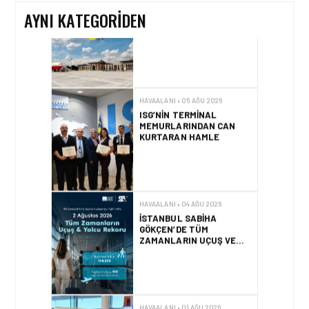
AYNI KATEGORIDEN
HAVAALANI • 05 AĞU 2026
ISG’NIN TERMINAL
MEMURLARINDAN CAN
KURTARAN HAMLE
HAVAALANI • 04 AĞU 2026
İSTANBUL SABIHA
GÖKÇEN’DE TÜM
ZAMANLARIN UÇUŞ VE
YOLCU REKORU KIRILDI
HAVAALANI • 01 AĞU 2026
İZMIR ILE ALMATI
ARASINDA DIREKT
UÇUŞLAR BAŞLADI