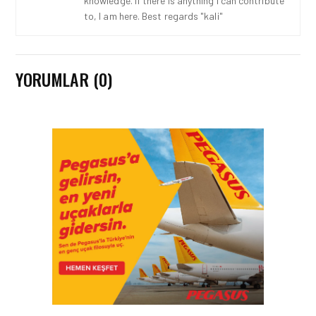
knowledge. If there is anything I can contribute
to, I am here. Best regards "kali"
YORUMLAR (0)
HAVAALANI • 05 AĞU 2026
İSTANBUL VALI
YARDIMCISI BEKIR
DINKIRCI’DEN KONTROL
KULESI’NE ZIYARET
HAVAALANI • 05 AĞU 2026
TASARIMDAN GERÇEĞE:
ANKARA HAVALIMANI
DEVLET KONUKEVI