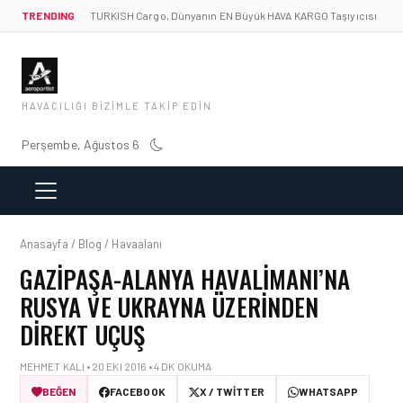
TRENDING
TURKISH Cargo, Dünyanın EN Büyük HAVA KARGO Taşıyıcısı
HAVACILIĞI BIZIMLE TAKIP EDIN
Perşembe, Ağustos 6
Anasayfa / Blog / Havaalanı
GAZIPAŞA-ALANYA HAVALIMANI’NA
RUSYA VE UKRAYNA ÜZERINDEN
DIREKT UÇUŞ
MEHMET KALI • 20 EKI 2016 • 4 DK OKUMA
BEĞEN
FACEBOOK
X / TWITTER
WHATSAPP