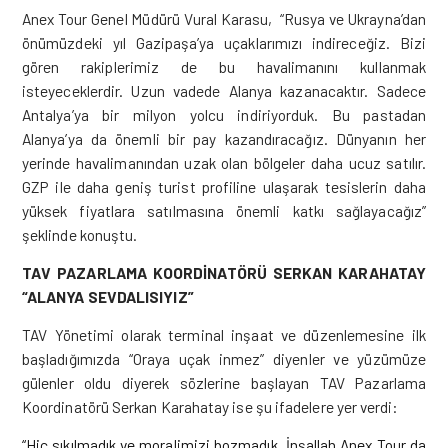
Anex Tour Genel Müdürü Vural Karasu, “Rusya ve Ukrayna’dan
önümüzdeki yıl Gazipaşa’ya uçaklarımızı indireceğiz. Bizi
gören rakiplerimiz de bu havalimanını kullanmak
isteyeceklerdir. Uzun vadede Alanya kazanacaktır. Sadece
Antalya’ya bir milyon yolcu indiriyorduk. Bu pastadan
Alanya’ya da önemli bir pay kazandıracağız. Dünyanın her
yerinde havalimanından uzak olan bölgeler daha ucuz satılır.
GZP ile daha geniş turist profiline ulaşarak tesislerin daha
yüksek fiyatlara satılmasına önemli katkı sağlayacağız”
şeklinde konuştu.
TAV PAZARLAMA KOORDİNATÖRÜ SERKAN KARAHATAY
“ALANYA SEVDALISIYIZ”
TAV Yönetimi olarak terminal inşaat ve düzenlemesine ilk
başladığımızda “Oraya uçak inmez” diyenler ve yüzümüze
gülenler oldu diyerek sözlerine başlayan TAV Pazarlama
Koordinatörü Serkan Karahatay ise şu ifadelere yer verdi:
“Hiç sıkılmadık ve moralimizi bozmadık. İnşallah Anex Tour da