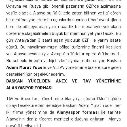
Ukrayna ve Rusya gibi önemli pazarların GZP’de açılmasına
vesile olacak. Alanya bu iki ülkede zaten bilinen ve ilgi gören
bir destinasyon. Hem bu uçuşlarda sunulan ticari avantajlarla
hem de bölgeye olan yarım saatlik bir mesafeyle yolcuların
otellerine ulaşabilmeleri büyük bir memnuniyet yaratacak. Bu
gün Antalya’dan 3 saati aşan yolculuk GZP ile yarım saate
düştü. Bu havalimanımızın bölge turizmine önemli katkıları
var. Alanya sevdalısıyız. Avrupa’da Türk tur operatörü kalmadı.
Bu sebeple Anex’in varlığı bizleri ayrıca mutlu ediyor. Başkan
Adem Murat Yücel
’e ve ALTAV yönetimine bizlere süre gelen
destekleri için teşekkür ederim.
BAŞKAN YÜCEL’DEN ANEX VE TAV YÖNETİMİNE
ALANYASPOR FORMASI
TAV ve Anex Tour Yönetimine Alanya’ya gösterdikleri ilgiden
dolayı teşekkür eden Belediye Başkanı Adem Murat Yücel, her
iki firma yönetimine de
Alanyaspor forması
ile tarihte
Alanya’nın deniz ticaret merkezi olduğunu anlatan Alanya
gravürü hediye etti.