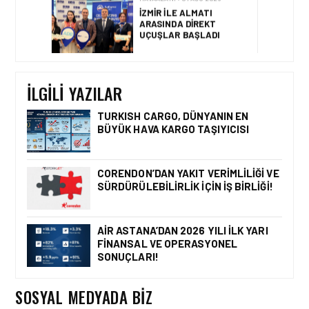
HAVAALANI • 31 TEM 2026
DALAMAN
HAVALIMANI\’NDAN
TÜRKIYE\’DE BIR İLK
İLGILI YAZILAR
TURKISH CARGO, DÜNYANIN EN
BÜYÜK HAVA KARGO TAŞIYICISI
HAVAALANI • 05 AĞU 2026
İSTANBUL VALI
YARDIMCISI BEKIR
CORENDON’DAN YAKIT VERIMLILIĞI VE
DINKIRCI’DEN KONTROL
SÜRDÜRÜLEBILIRLIK IÇIN İŞ BIRLIĞI!
KULESI’NE ZIYARET
AIR ASTANA’DAN 2026 YILI İLK YARI
FINANSAL VE OPERASYONEL
HAVAALANI • 05 AĞU 2026
SONUÇLARI!
TASARIMDAN GERÇEĞE:
ANKARA HAVALIMANI
DEVLET KONUKEVI
SOSYAL MEDYADA BIZ