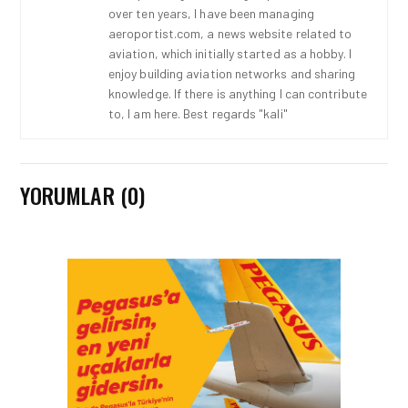
over ten years, I have been managing
aeroportist.com, a news website related to
aviation, which initially started as a hobby. I
enjoy building aviation networks and sharing
knowledge. If there is anything I can contribute
to, I am here. Best regards "kali"
YORUMLAR (0)
HAVACILIK • 06 AĞU 2026
HITIT BILIŞIM 500’DE
SEKTÖREL YAZILIM
BIRINCISI