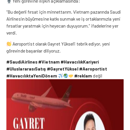
Yeni görevine ilişkin açıklamasında:
“Bu değerli fırsat için minnettarım. Vietnam pazarında Saudi
Airlines’ın büyümesine katkı sunmak ve iş ortaklarımızla yeni
fırsatlar yaratmak için heyecan duyuyorum.” ifadelerine yer
verdi.
Aeroportist olarak Gayret Yüksel’i tebrik ediyor, yeni
görevinde başarılar diliyoruz.
#SaudiAirlines
#Vietnam
#HavacılıkKariyeri
#UluslararasıSatış
#GayretYüksel
#Aeroportist
#HavacılıktaYeniDönem
#reklam
değil