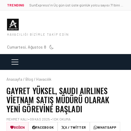
TRENDING
SunExpress’in Üç gün üst üste günlük yolcu sayısı 71 bini aştı
HAVACILIĞI BIZIMLE TAKIP EDIN
Cumartesi, Ağustos 8
Anasayfa / Blog / Havacılık
GAYRET YÜKSEL, SAUDI AIRLINES
VIETNAM SATIŞ MÜDÜRÜ OLARAK
YENI GÖREVINE BAŞLADI
MEHMET KALI • 09 KAS 2025 • 1 DK OKUMA
BEĞEN
FACEBOOK
X / TWITTER
WHATSAPP