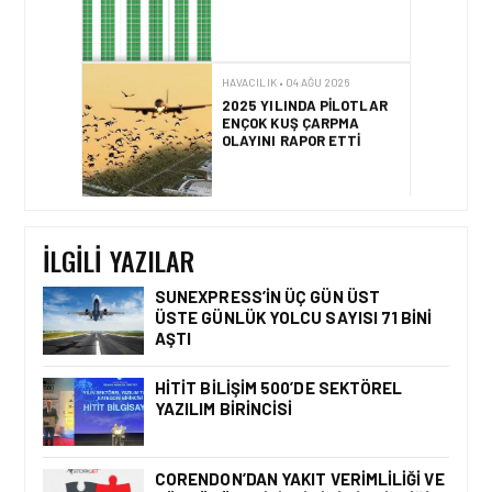
HAVACILIK • 04 AĞU 2026
2025 YILINDA PILOTLAR
ENÇOK KUŞ ÇARPMA
OLAYINI RAPOR ETTI
HAVACILIK • 04 AĞU 2026
IFATCA 2027 YILLIK
KONFERANSI TÜRKIYE’DE
DÜZENLENECEK!
İLGILI YAZILAR
SUNEXPRESS’IN ÜÇ GÜN ÜST
ÜSTE GÜNLÜK YOLCU SAYISI 71 BINI
AŞTI
HAVACILIK • 06 AĞU 2026
HITIT BILIŞIM 500’DE
SEKTÖREL YAZILIM
HITIT BILIŞIM 500’DE SEKTÖREL
BIRINCISI
YAZILIM BIRINCISI
CORENDON’DAN YAKIT VERIMLILIĞI VE