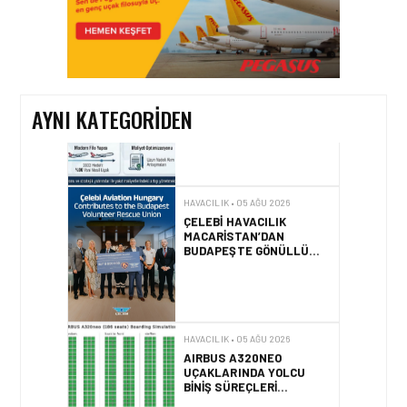
HAVACILIK • 05 AĞU 2026
YAKIT MALIYETLERINDEKI
YÜZDE 46’LIK ARTIŞA
KARŞI HANGI ÖNLEMLER
ALINIYOR?
AYNI KATEGORIDEN
HAVACILIK • 05 AĞU 2026
ÇELEBI HAVACILIK
MACARISTAN’DAN
BUDAPEŞTE GÖNÜLLÜ
KURTARMA BIRLIĞI’NE
ANLAMLI DESTEK!
HAVACILIK • 05 AĞU 2026
AIRBUS A320NEO
UÇAKLARINDA YOLCU
BINIŞ SÜREÇLERI
SIMÜLASYONLA TEST
EDILDI!