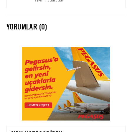
YORUMLAR (0)
HAVAYOLU • 07 AĞU 2026
SUNEXPRESS’IN ÜÇ GÜN
ÜST ÜSTE GÜNLÜK
YOLCU SAYISI 71 BINI AŞTI
HAVAYOLU • 05 AĞU 2026
CORENDON’DAN YAKIT
VERIMLILIĞI VE
SÜRDÜRÜLEBILIRLIK IÇIN
İŞ BIRLIĞI!