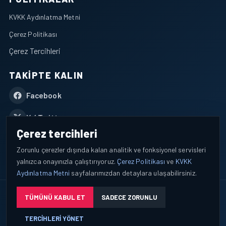
KVKK Aydınlatma Metni
Çerez Politikası
Çerez Tercihleri
TAKIPTE KALIN
Facebook
X / Twitter
Çerez tercihleri
YouTube
Zorunlu çerezler dışında kalan analitik ve fonksiyonel servisleri
yalnızca onayınızla çalıştırıyoruz.
Çerez Politikası
ve
KVKK
WhatsApp
Aydınlatma Metni
sayfalarımızdan detaylara ulaşabilirsiniz.
© 2026 AEROPORTIST I Havacılık Veri ve Analiz Platformu. Tüm
TÜMÜNÜ KABUL ET
SADECE ZORUNLU
hakları saklıdır.
TERCIHLERI YÖNET
Okuyucu verileri yalnızca açık bilgilendirme ve tercih yönetimi