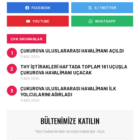
FACEBOOK
X / TWITTER
HAVAYOLU • 05 AĞU 2026
AIR ASTANA’DAN 2026
YOUTUBE
WHATSAPP
YILI İLK YARI FINANSAL
VE OPERASYONEL
SONUÇLARI!
ÇOK OKUNANLAR
ÇUKUROVA ULUSLARARASI HAVALIMANI AÇILDI
1
11 AĞU 2024
THY IŞTIRAKLERI HAFTADA TOPLAM 161 UÇUŞLA
2
ÇUKUROVA HAVALIMANI UÇACAK
11 AĞU 2024
ÇUKUROVA ULUSLARARASI HAVALIMANI İLK
3
YOLCULARINI AĞIRLADI
11 AĞU 2024
BÜLTENIMIZE KATILIN
Yeni haberlerden anında haberdar olun