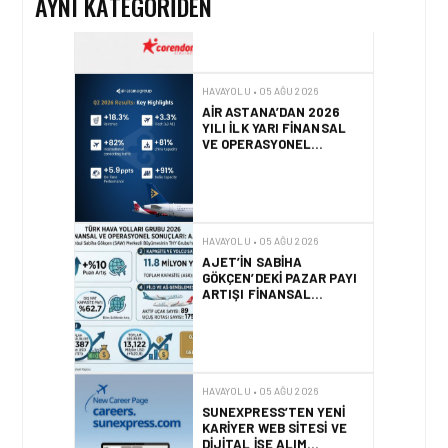
AYNI KATEGORIDEN
HAVAYOLU • 05 AĞU 2026
AIR ASTANA’DAN 2026
YILI İLK YARI FINANSAL
VE OPERASYONEL
SONUÇLARI!
HAVAYOLU • 05 AĞU 2026
AJET’IN SABIHA
GÖKÇEN’DEKI PAZAR PAYI
ARTIŞI FINANSAL
SONUÇLARI NASIL
ETKILEDI?
HAVAYOLU • 05 AĞU 2026
SUNEXPRESS’TEN YENI
KARIYER WEB SITESI VE
DIJITAL İŞE ALIM
PLATFORMU!