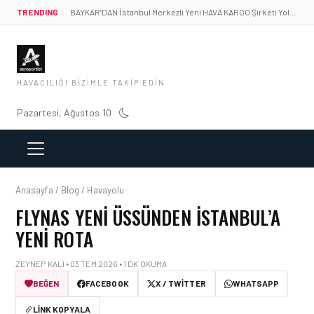
TRENDING
BAYKAR’DAN İstanbul Merkezli Yeni HAVA KARGO Şirketi Yolda!
HAVACILIĞI BIZIMLE TAKIP EDIN
Pazartesi, Ağustos 10
Anasayfa / Blog / Havayolu
FLYNAS YENI ÜSSÜNDEN İSTANBUL’A
YENI ROTA
ZEYNEP KALI • 03 TEM 2026 • 1 DK OKUMA
BEĞEN
FACEBOOK
X / TWITTER
WHATSAPP
LINK KOPYALA