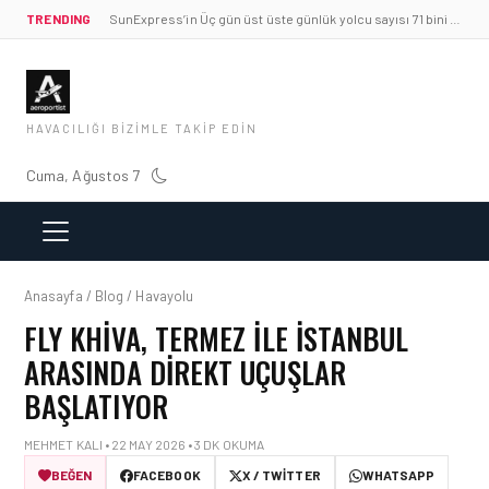
TRENDING
SunExpress’in Üç gün üst üste günlük yolcu sayısı 71 bini aştı
HAVACILIĞI BIZIMLE TAKIP EDIN
Cuma, Ağustos 7
Anasayfa / Blog / Havayolu
FLY KHIVA, TERMEZ ILE İSTANBUL
ARASINDA DIREKT UÇUŞLAR
BAŞLATIYOR
MEHMET KALI • 22 MAY 2026 • 3 DK OKUMA
BEĞEN
FACEBOOK
X / TWITTER
WHATSAPP