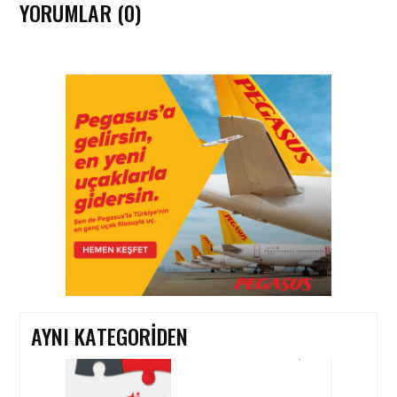
YORUMLAR (0)
HAVAYOLU • 07 AĞU 2026
SUNEXPRESS’IN ÜÇ GÜN
ÜST ÜSTE GÜNLÜK
YOLCU SAYISI 71 BINI AŞTI
HAVAYOLU • 05 AĞU 2026
CORENDON’DAN YAKIT
VERIMLILIĞI VE
SÜRDÜRÜLEBILIRLIK IÇIN
İŞ BIRLIĞI!
AYNI KATEGORIDEN
HAVAYOLU • 05 AĞU 2026
AIR ASTANA’DAN 2026
YILI İLK YARI FINANSAL