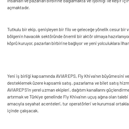
insanları ve pazarları birbirine bağlamakta ve işbirliği ile keşif için
açmaktadır.
Tutkulu bir ekip, genişleyen bir filo ve geleceğe yönelik cesur bir 
bölgenin havacılık sektöründe önemli bir aktör olmaya hazırlanıyor
köprü kuruyor, pazarları birbirine bağlıyor ve yeni yolculuklara ilha
Yeni iş birliği kapsamında AVIAREPS, Fly Khiva’nın büyümesini v
desteklemek üzere kapsamlı satış, pazarlama ve bilet satış hizm
AVIAREPS’in yerel uzman ekipleri, dağıtım kanallarını güçlendirmek
artırmak ve Türkiye genelinde Fly Khiva’nın uçuş ağına olan taleb
amacıyla seyahat acenteleri, tur operatörleri ve kurumsal ortaklarl
içinde çalışacak.