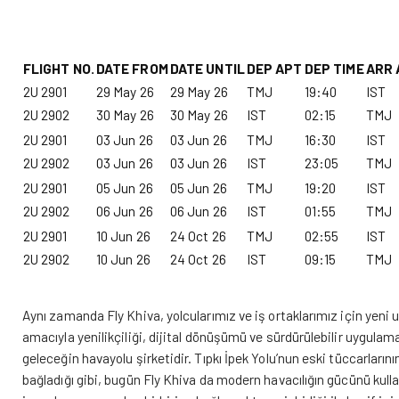
FLIGHT NO.
DATE FROM
DATE UNTIL
DEP APT
DEP TIME
ARR 
2U 2901
29 May 26
29 May 26
TMJ
19:40
IST
2U 2902
30 May 26
30 May 26
IST
02:15
TMJ
2U 2901
03 Jun 26
03 Jun 26
TMJ
16:30
IST
2U 2902
03 Jun 26
03 Jun 26
IST
23:05
TMJ
2U 2901
05 Jun 26
05 Jun 26
TMJ
19:20
IST
2U 2902
06 Jun 26
06 Jun 26
IST
01:55
TMJ
2U 2901
10 Jun 26
24 Oct 26
TMJ
02:55
IST
2U 2902
10 Jun 26
24 Oct 26
IST
09:15
TMJ
Aynı zamanda Fly Khiva, yolcularımız ve iş ortaklarımız için yeni
amacıyla yenilikçiliği, dijital dönüşümü ve sürdürülebilir uygula
geleceğin havayolu şirketidir. Tıpkı İpek Yolu’nun eski tüccarlarının 
bağladığı gibi, bugün Fly Khiva da modern havacılığın gücünü kullan