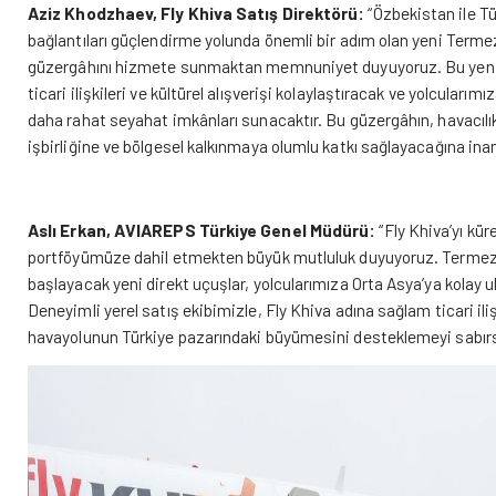
Aziz Khodzhaev, Fly Khiva Satış Direktörü:
“Özbekistan ile Tü
bağlantıları güçlendirme yolunda önemli bir adım olan yeni Terme
güzergâhını hizmete sunmaktan memnuniyet duyuyoruz. Bu yeni
ticari ilişkileri ve kültürel alışverişi kolaylaştıracak ve yolcularımı
daha rahat seyahat imkânları sunacaktır. Bu güzergâhın, havacılık
işbirliğine ve bölgesel kalkınmaya olumlu katkı sağlayacağına inan
Aslı Erkan, AVIAREPS Türkiye Genel Müdürü:
“Fly Khiva’yı kür
portföyümüze dahil etmekten büyük mutluluk duyuyoruz. Termez 
başlayacak yeni direkt uçuşlar, yolcularımıza Orta Asya’ya kolay 
Deneyimli yerel satış ekibimizle, Fly Khiva adına sağlam ticari ili
havayolunun Türkiye pazarındaki büyümesini desteklemeyi sabırsız