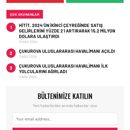
VE OPERASYONEL
SONUÇLARI!
ÇOK OKUNANLAR
HITIT, 2024’ÜN IKINCI ÇEYREĞINDE SATIŞ
1
GELIRLERINI YÜZDE 21 ARTIRARAK 15,2 MILYON
DOLARA ULAŞTIRDI
10 AĞU 2024
ÇUKUROVA ULUSLARARASI HAVALIMANI AÇILDI
2
11 AĞU 2024
ÇUKUROVA ULUSLARARASI HAVALIMANI İLK
3
YOLCULARINI AĞIRLADI
11 AĞU 2024
BÜLTENIMIZE KATILIN
Yeni haberlerden anında haberdar olun