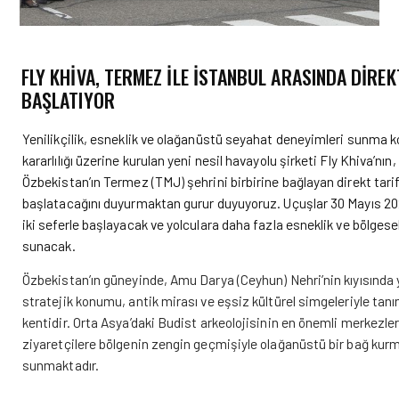
FLY KHIVA, TERMEZ ILE İSTANBUL ARASINDA DIRE
BAŞLATIYOR
Yenilikçilik, esneklik ve olağanüstü seyahat deneyimleri sunma 
kararlılığı üzerine kurulan yeni nesil havayolu şirketi Fly Khiva’nın, 
Özbekistan’ın Termez (TMJ) şehrini birbirine bağlayan direkt tarife
başlatacağını duyurmaktan gurur duyuyoruz. Uçuşlar 30 Mayıs 20
iki seferle başlayacak ve yolculara daha fazla esneklik ve bölgese
sunacak.
Özbekistan’ın güneyinde, Amu Darya (Ceyhun) Nehri’nin kıyısında 
stratejik konumu, antik mirası ve eşsiz kültürel simgeleriyle tanın
kentidir. Orta Asya’daki Budist arkeolojisinin en önemli merkezleri
ziyaretçilere bölgenin zengin geçmişiyle olağanüstü bir bağ kur
sunmaktadır.