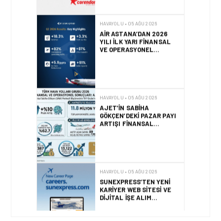
VE OPERASYONEL
SONUÇLARI!
HAVAYOLU • 05 AĞU 2026
AJET’IN SABIHA
GÖKÇEN’DEKI PAZAR PAYI
ARTIŞI FINANSAL
SONUÇLARI NASIL
ETKILEDI?
HAVAYOLU • 05 AĞU 2026
SUNEXPRESS’TEN YENI
KARIYER WEB SITESI VE
DIJITAL İŞE ALIM
PLATFORMU!
HAVAYOLU • 05 AĞU 2026
AIR ASTANA, EASIE BY
ICRON’UN KAYNAK