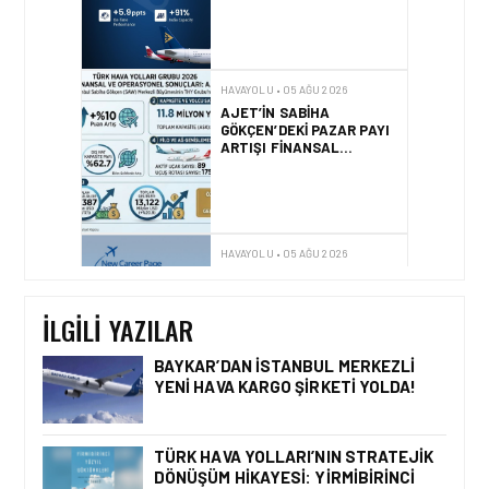
ETKILEDI?
HAVAYOLU • 05 AĞU 2026
SUNEXPRESS’TEN YENI
KARIYER WEB SITESI VE
DIJITAL İŞE ALIM
PLATFORMU!
HAVAYOLU • 05 AĞU 2026
AIR ASTANA, EASIE BY
ICRON’UN KAYNAK
YÖNETIM SISTEMI’NI (RMS)
CANLIYA ALDI
İLGILI YAZILAR
BAYKAR’DAN İSTANBUL MERKEZLI
YENI HAVA KARGO ŞIRKETI YOLDA!
HAVAYOLU • 07 AĞU 2026
SUNEXPRESS’IN ÜÇ GÜN
ÜST ÜSTE GÜNLÜK
TÜRK HAVA YOLLARI’NIN STRATEJIK
YOLCU SAYISI 71 BINI AŞTI
DÖNÜŞÜM HIKAYESI: YIRMIBIRINCI