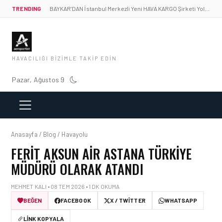
TRENDING
BAYKAR’DAN İstanbul Merkezli Yeni HAVA KARGO Şirketi Yolda!
HAVACILIĞI BIZIMLE TAKIP EDIN
Pazar, Ağustos 9
Anasayfa / Blog / Havayolu
FERIT AKSUN AIR ASTANA TÜRKIYE
MÜDÜRÜ OLARAK ATANDI
MEHMET KALI • 08 TEM 2026 • 1 DK OKUMA
BEĞEN
FACEBOOK
X / TWITTER
WHATSAPP
LINK KOPYALA