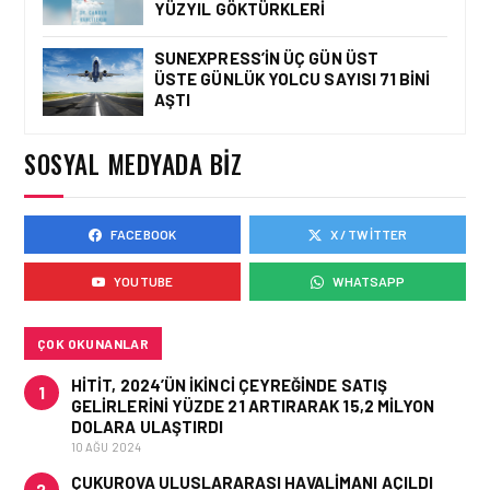
YÜZYIL GÖKTÜRKLERI
SUNEXPRESS’IN ÜÇ GÜN ÜST
ÜSTE GÜNLÜK YOLCU SAYISI 71 BINI
HAVAYOLU • 05 AĞU 2026
AŞTI
CORENDON’DAN YAKIT
VERIMLILIĞI VE
SÜRDÜRÜLEBILIRLIK IÇIN
SOSYAL MEDYADA BIZ
İŞ BIRLIĞI!
FACEBOOK
X / TWITTER
HAVAYOLU • 05 AĞU 2026
AIR ASTANA’DAN 2026
YOUTUBE
WHATSAPP
YILI İLK YARI FINANSAL
VE OPERASYONEL
SONUÇLARI!
ÇOK OKUNANLAR
HITIT, 2024’ÜN IKINCI ÇEYREĞINDE SATIŞ
1
GELIRLERINI YÜZDE 21 ARTIRARAK 15,2 MILYON
DOLARA ULAŞTIRDI
10 AĞU 2024
ÇUKUROVA ULUSLARARASI HAVALIMANI AÇILDI
2