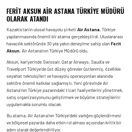
FERIT AKSUN AIR ASTANA TÜRKIYE MÜDÜRÜ
OLARAK ATANDI
Kazakistan’ın ulusal havayolu şirketi
Air Astana
, Türkiye
yapılanmasında önemli bir atama gerçekleştirdi. Uluslararası
havacılık sektöründe 30 yıla yakın deneyime sahip olan
Ferit
Aksun
, Air Astana’nın Türkiye Müdürü oldu.
Aksun, kariyerinde Swissair, Qatar Airways, Saudia ve
Travelport Türkiye’de üst düzey görevler üstlenmiş, özellikle
seyahat teknolojileri ve havayolu operasyonları alanında
sektöre önemli katkılar sağlamıştı. Yeni görevinde Air
Astana’nın Türkiye pazarındaki ticari faaliyetlerini yönetmek,
satış organizasyonunu geliştirmek ve büyüme stratejilerini
uygulamakla sorumlu olacak.
Bu atama, Air Astana’nın Türkiye’deki varlığını güçlendirmesi
ve bölgesel pazarda daha etkin rol alması açısından kritik bir
adım olarak değerlendiriliyor.