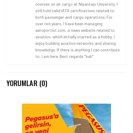
courses on air cargo at Nişantaşı University. I
still hold valid IATA certifications related to
both passenger and cargo operations. For
over ten years, I have been managing
aeroportist.com, a news website related to
aviation, which initially started as a hobby. I
enjoy building aviation networks and sharing
knowledge. If there is anything I can contribute
to, I am here. Best regards "kali"
YORUMLAR (0)
HAVAYOLU • 07 AĞU 2026
SUNEXPRESS’IN ÜÇ GÜN
ÜST ÜSTE GÜNLÜK
YOLCU SAYISI 71 BINI AŞTI