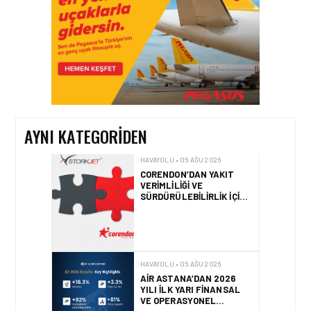
HAVAYOLU • 05 AĞU 2026
CORENDON’DAN YAKIT
VERIMLILIĞI VE
SÜRDÜRÜLEBILIRLIK IÇIN
İŞ BIRLIĞI!
AYNI KATEGORIDEN
HAVAYOLU • 05 AĞU 2026
AIR ASTANA’DAN 2026
YILI İLK YARI FINANSAL
VE OPERASYONEL
SONUÇLARI!
HAVAYOLU • 05 AĞU 2026
AJET’IN SABIHA
GÖKÇEN’DEKI PAZAR PAYI
ARTIŞI FINANSAL
SONUÇLARI NASIL