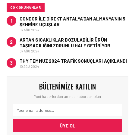
KURTARMA BIRLIĞI’NE
ÇOK OKUNANLAR
ANLAMLI DESTEK!
CONDOR ILE DIREKT ANTALYA’DAN ALMANYA’NIN 5
1
ŞEHRINE UÇUŞLAR
07 AĞU 2024
ARTAN SICAKLIKLAR BOZULABILIR ÜRÜN
2
TAŞIMACILIĞINI ZORUNLU HALE GETIRIYOR
07 AĞU 2024
THY TEMMUZ 2024 TRAFIK SONUÇLARI AÇIKLANDI
3
10 AĞU 2024
BÜLTENIMIZE KATILIN
Yeni haberlerden anında haberdar olun
ÜYE OL