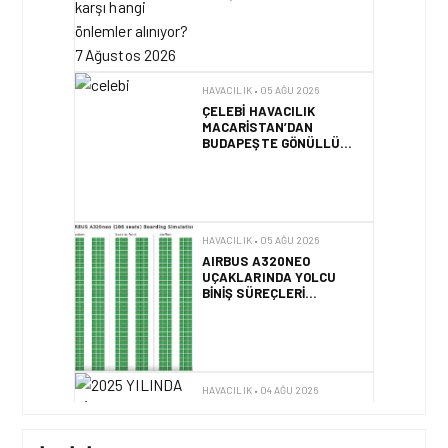
KURTARMA BIRLIĞI’NE
ANLAMLI DESTEK!
HAVACILIK • 05 AĞU 2026
AIRBUS A320NEO
UÇAKLARINDA YOLCU
BINIŞ SÜREÇLERI
SIMÜLASYONLA TEST
EDILDI!
HAVACILIK • 04 AĞU 2026
2025 YILINDA PILOTLAR
ENÇOK KUŞ ÇARPMA
OLAYINI RAPOR ETTI
HAVACILIK • 04 AĞU 2026
IFATCA 2027 YILLIK
KONFERANSI TÜRKIYE’DE
DÜZENLENECEK!