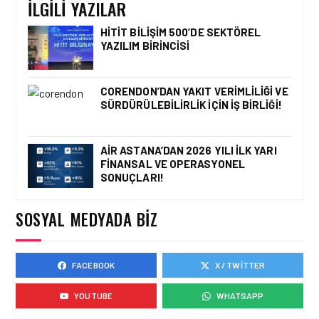
İLGILI YAZILAR
HITIT BILIŞIM 500’DE SEKTÖREL
YAZILIM BIRINCISI
HAVACILIK • 06 AĞU 2026
HITIT BILIŞIM 500’DE
CORENDON’DAN YAKIT VERIMLILIĞI VE
SEKTÖREL YAZILIM
BIRINCISI
SÜRDÜRÜLEBILIRLIK IÇIN İŞ BIRLIĞI!
AIR ASTANA’DAN 2026 YILI İLK YARI
FINANSAL VE OPERASYONEL
HAVACILIK • 05 AĞU 2026
SONUÇLARI!
YAKIT MALIYETLERINDEKI
YÜZDE 46’LIK ARTIŞA
KARŞI HANGI ÖNLEMLER
SOSYAL MEDYADA BIZ
ALINIYOR?
FACEBOOK
X / TWITTER
HAVACILIK • 05 AĞU 2026
ÇELEBI HAVACILIK
YOUTUBE
WHATSAPP
MACARISTAN’DAN
BUDAPEŞTE GÖNÜLLÜ