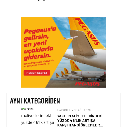
HAVACILIK • 06 AĞU 2026
HITIT BILIŞIM 500’DE
SEKTÖREL YAZILIM
BIRINCISI
HAVACILIK • 05 AĞU 2026
YAKIT MALIYETLERINDEKI
YÜZDE 46’LIK ARTIŞA
KARŞI HANGI ÖNLEMLER
ALINIYOR?
AYNI KATEGORIDEN
HAVACILIK • 05 AĞU 2026
ÇELEBI HAVACILIK
MACARISTAN’DAN
BUDAPEŞTE GÖNÜLLÜ