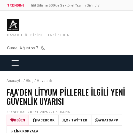
TRENDING
Hitit Bilişim 500’de Sektörel Yazılım Birincisi
HAVACILIĞI BIZIMLE TAKIP EDIN
Cuma, Ağustos 7
Anasayfa / Blog / Havacılık
FAA’DEN LITYUM PILLERLE İLGILI YENI
GÜVENLIK UYARISI
ZEYNEP KALI • 11 EYL 2025 • 2 DK OKUMA
BEĞEN
FACEBOOK
X / TWITTER
WHATSAPP
LINK KOPYALA