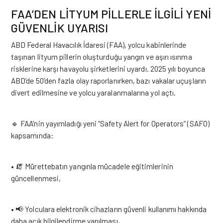
FAA’DEN LİTYUM PİLLERLE İLGİLİ YENİ
GÜVENLİK UYARISI
ABD Federal Havacılık İdaresi (
FAA
), yolcu kabinlerinde
taşınan lityum pillerin oluşturduğu yangın ve aşırı ısınma
risklerine karşı havayolu şirketlerini uyardı. 2025 yılı boyunca
ABD’de 50’den fazla olay raporlanırken, bazı vakalar uçuşların
divert edilmesine ve yolcu yaralanmalarına yol açtı.
🔹 FAA’nin yayımladığı yeni “Safety Alert for Operators” (SAFO)
kapsamında:
• 🧯 Mürettebatın yangınla mücadele eğitimlerinin
güncellenmesi,
• 📢 Yolculara elektronik cihazların güvenli kullanımı hakkında
daha açık bilgilendirme yapılması,