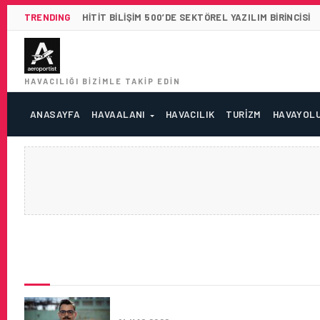
TRENDING
HITIT BILIŞIM 500’DE SEKTÖREL YAZILIM BIRINCISI
HAVACILIĞI BIZIMLE TAKIP EDIN
ANASAYFA
HAVAALANI
HAVACILIK
TURIZM
HAVAYOL
SON HABERLER
BLUE WATER SHIPPING TÜRKI