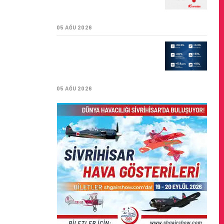
SÜRDÜRÜLEBILIRLIK IÇIN
İŞ BIRLIĞI!
05 AĞU 2026
AIR ASTANA’DAN 2026
YILI İLK YARI FINANSAL
VE OPERASYONEL
SONUÇLARI!
05 AĞU 2026