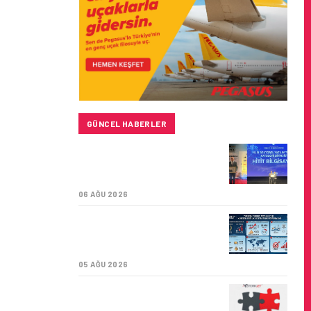
GÜNCEL HABERLER
HITIT BILIŞIM 500’DE
SEKTÖREL YAZILIM
BIRINCISI
06 AĞU 2026
TURKISH CARGO,
DÜNYANIN EN BÜYÜK
HAVA KARGO TAŞIYICISI
05 AĞU 2026
CORENDON’DAN YAKIT
VERIMLILIĞI VE