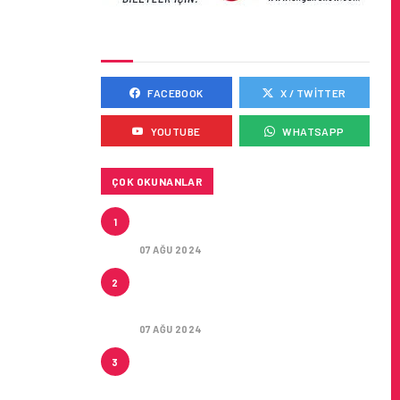
SOSYAL MEDYADA BIZ
FACEBOOK
X / TWITTER
YOUTUBE
WHATSAPP
ÇOK OKUNANLAR
TURKISH CARGO’NUN
1
DUYURUSU
07 AĞU 2024
CONDOR ILE DIREKT
2
ANTALYA’DAN ALMANYA’NIN 5
ŞEHRINE UÇUŞLAR
07 AĞU 2024
ARTAN SICAKLIKLAR
3
BOZULABILIR ÜRÜN
TAŞIMACILIĞINI ZORUNLU HALE