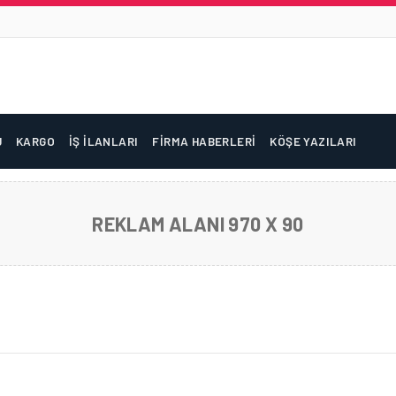
U
KARGO
İŞ İLANLARI
FIRMA HABERLERI
KÖŞE YAZILARI
REKLAM ALANI 970 X 90
YE FUAR OPERASYONLARINA BAŞLADI