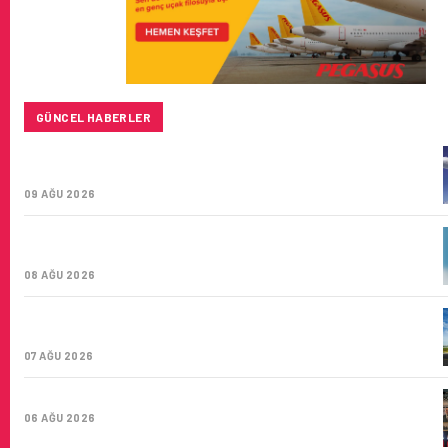
GÜNCEL HABERLER
BAYKAR’DAN İSTANBUL MERKEZLI YENI HAVA KARGO
ŞIRKETI YOLDA!
09 AĞU 2026
TÜRK HAVA YOLLARI’NIN STRATEJIK DÖNÜŞÜM
HIKAYESI: YIRMIBIRINCI YÜZYIL GÖKTÜRKLERI
08 AĞU 2026
SUNEXPRESS’IN ÜÇ GÜN ÜST ÜSTE GÜNLÜK YOLCU
SAYISI 71 BINI AŞTI
07 AĞU 2026
HITIT BILIŞIM 500’DE SEKTÖREL YAZILIM BIRINCISI
06 AĞU 2026