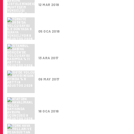
12 MAR 2018
TÜRKIYE 2036’DA YOLCU SAYISI ILE DÜNYAD
SIRAYA YÜKSELIYOR
05 OCA 2018
İSTANBUL SABIHA GÖKÇEN’DE YOLCU SAYIS
KASIM’DA % 11 ARTTI
13 ARA 2017
İSG’DE YOLCU SAYISI NISAN AYINDA % 8 AR
09 MAY 2017
ATATÜRK HAVALIMANI, YOLCU SAYISINDA 
ÜÇÜNCÜSÜ
16 OCA 2016
TÜRK HAVA YOLLARI VE PEGASUS’TAN REK
UÇUŞLAR