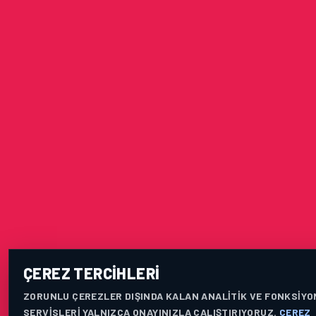
ÇEREZ TERCIHLERI
ZORUNLU ÇEREZLER DIŞINDA KALAN ANALITIK VE FONKSIYO
SERVISLERI YALNIZCA ONAYINIZLA ÇALIŞTIRIYORUZ.
ÇEREZ