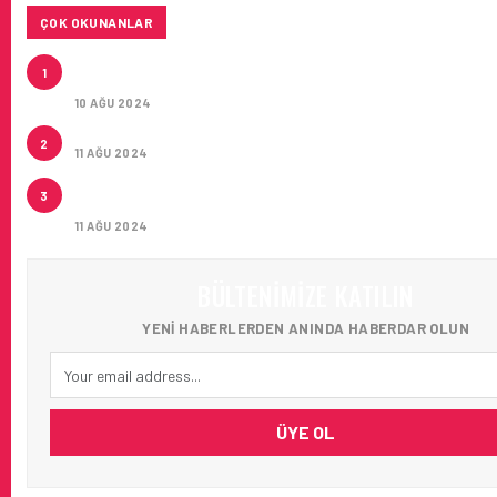
ÇOK OKUNANLAR
HITIT, 2024’ÜN IKINCI ÇEYREĞINDE SATIŞ GELIRLER
1
21 ARTIRARAK 15,2 MILYON DOLARA ULAŞTIRDI
10 AĞU 2024
ÇUKUROVA ULUSLARARASI HAVALIMANI AÇILDI
2
11 AĞU 2024
ÇUKUROVA ULUSLARARASI HAVALIMANI İLK YOLCUL
3
AĞIRLADI
11 AĞU 2024
BÜLTENIMIZE KATILIN
YENI HABERLERDEN ANINDA HABERDAR OLUN
ÜYE OL