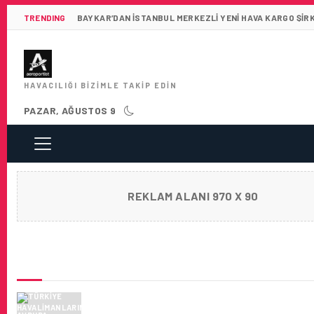
TRENDING
BAYKAR’DAN İSTANBUL MERKEZLI YENI HAVA KARGO ŞIR
HAVACILIĞI BIZIMLE TAKIP EDIN
PAZAR, AĞUSTOS 9
REKLAM ALANI 970 X 90
SON HABERLER
TÜRKIYE HAVALIMANLARININ AVRUPA
LISTELERINDEKI MUHTEŞEM YÜKSELIŞI SÜ