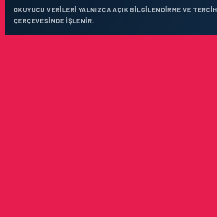
OKUYUCU VERILERI YALNIZCA AÇIK BILGILENDIRME VE TERCIH
ÇERÇEVESINDE IŞLENIR.