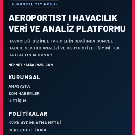
KURUMSAL YAYINCILIK
AEROPORTIST I HAVACILIK
VERI VE ANALIZ PLATFORMU
HAVACILIĞI BIZIMLE TAKIP EDIN ODAĞINDA GÜNCEL
HABER, SEKTÖR ANALIZI VE OKUYUCU ILETIŞIMINI TEK
ÇATI ALTINDA SUNAR.
MEHMET.KALI@GMAIL.COM
KURUMSAL
ANASAYFA
SON HABERLER
İLETIŞIM
POLITIKALAR
KVKK AYDINLATMA METNI
ÇEREZ POLITIKASI