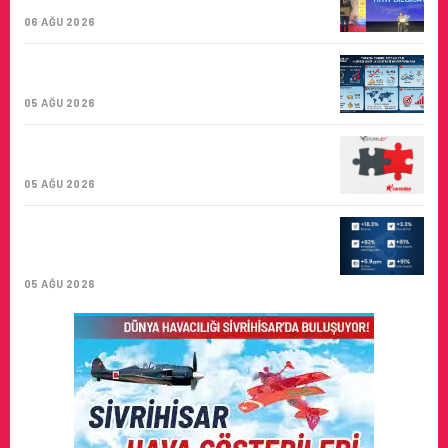
BIRINCISI
06 AĞU 2026
TURKISH CARGO, DÜNYANIN EN BÜYÜK
HAVA KARGO TAŞIYICISI
05 AĞU 2026
CORENDON’DAN YAKIT VERIMLILIĞI VE
SÜRDÜRÜLEBILIRLIK IÇIN İŞ BIRLIĞI!
05 AĞU 2026
AIR ASTANA’DAN 2026 YILI İLK YARI
FINANSAL VE OPERASYONEL
SONUÇLARI!
05 AĞU 2026