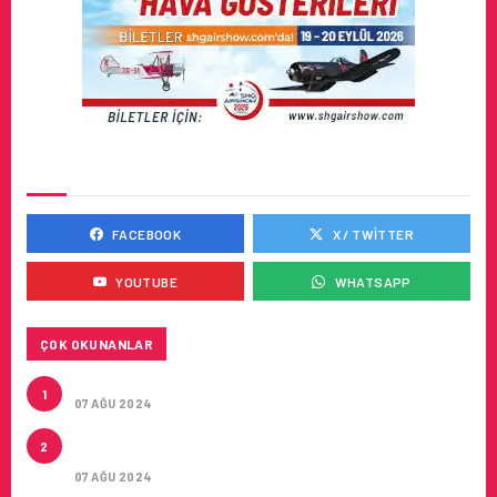
SOSYAL MEDYADA BIZ
FACEBOOK
X / TWITTER
YOUTUBE
WHATSAPP
ÇOK OKUNANLAR
TURKISH CARGO’NUN DUYURUSU
1
07 AĞU 2024
CONDOR ILE DIREKT ANTALYA’DAN ALMANYA’NIN
2
5 ŞEHRINE UÇUŞLAR
07 AĞU 2024