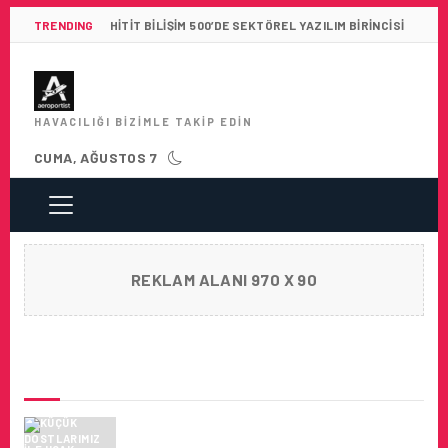
TRENDING
HITIT BILIŞIM 500’DE SEKTÖREL YAZILIM BIRINCISI
HAVACILIĞI BIZIMLE TAKIP EDIN
CUMA, AĞUSTOS 7
REKLAM ALANI 970 X 90
SON HABERLER
KÜÇÜK DOSTLARIMIZ ILE UÇAK
YOLCULUĞU