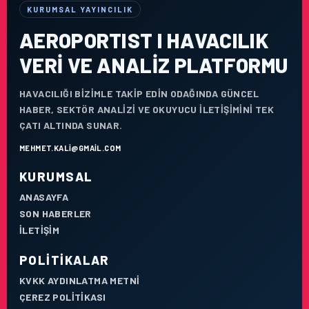
KURUMSAL YAYINCILIK
AEROPORTIST I HAVACILIK
VERI VE ANALIZ PLATFORMU
HAVACILIĞI BIZIMLE TAKIP EDIN ODAĞINDA GÜNCEL
HABER, SEKTÖR ANALIZI VE OKUYUCU ILETIŞIMINI TEK
ÇATI ALTINDA SUNAR.
MEHMET.KALI@GMAIL.COM
KURUMSAL
ANASAYFA
SON HABERLER
İLETIŞIM
POLITIKALAR
KVKK AYDINLATMA METNI
ÇEREZ POLITIKASI