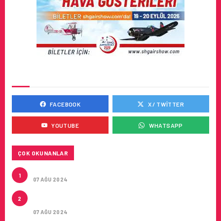
SOSYAL MEDYADA BIZ
FACEBOOK
X / TWITTER
YOUTUBE
WHATSAPP
ÇOK OKUNANLAR
TURKISH CARGO’NUN DUYURUSU
1
07 AĞU 2024
CONDOR ILE DIREKT ANTALYA’DAN ALMANYA’NIN
2
5 ŞEHRINE UÇUŞLAR
07 AĞU 2024