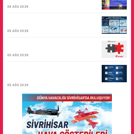
BIRINCISI
06 AĞU 2026
TURKISH CARGO, DÜNYANIN EN BÜYÜK
HAVA KARGO TAŞIYICISI
05 AĞU 2026
CORENDON’DAN YAKIT VERIMLILIĞI VE
SÜRDÜRÜLEBILIRLIK IÇIN İŞ BIRLIĞI!
05 AĞU 2026
AIR ASTANA’DAN 2026 YILI İLK YARI
FINANSAL VE OPERASYONEL
SONUÇLARI!
05 AĞU 2026