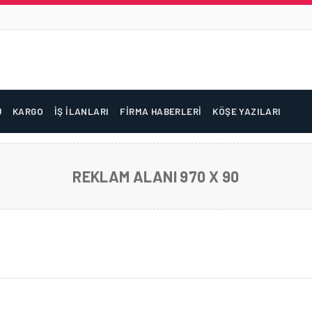
U
KARGO
İŞ İLANLARI
FIRMA HABERLERI
KÖŞE YAZILARI
REKLAM ALANI 970 X 90
TIMATIC WEB PLATFORMUNU GELIŞTIRDI