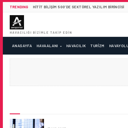
TRENDING
HITIT BILIŞIM 500’DE SEKTÖREL YAZILIM BIRINCISI
HAVACILIĞI BIZIMLE TAKIP EDIN
ANASAYFA
HAVAALANI
HAVACILIK
TURIZM
HAVAYOL
SON HABERLER
HITIT, IATA’NIN YENI NESIL 