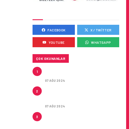
SOSYAL MEDYADA BIZ
FACEBOOK
X / TWITTER
YOUTUBE
WHATSAPP
ÇOK OKUNANLAR
TURKISH CARGO’NUN
1
DUYURUSU
07 AĞU 2024
CONDOR ILE DIREKT
2
ANTALYA’DAN ALMANYA’NIN 5
ŞEHRINE UÇUŞLAR
07 AĞU 2024
ARTAN SICAKLIKLAR
3
BOZULABILIR ÜRÜN
TAŞIMACILIĞINI ZORUNLU HALE