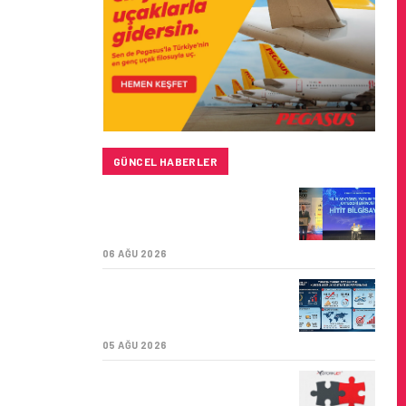
GÜNCEL HABERLER
HITIT BILIŞIM 500’DE
SEKTÖREL YAZILIM
BIRINCISI
06 AĞU 2026
TURKISH CARGO,
DÜNYANIN EN BÜYÜK
HAVA KARGO TAŞIYICISI
05 AĞU 2026
CORENDON’DAN YAKIT
VERIMLILIĞI VE