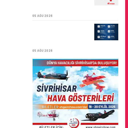
SÜRDÜRÜLEBILIRLIK IÇIN
İŞ BIRLIĞI!
05 AĞU 2026
AIR ASTANA’DAN 2026
YILI İLK YARI FINANSAL
VE OPERASYONEL
SONUÇLARI!
05 AĞU 2026