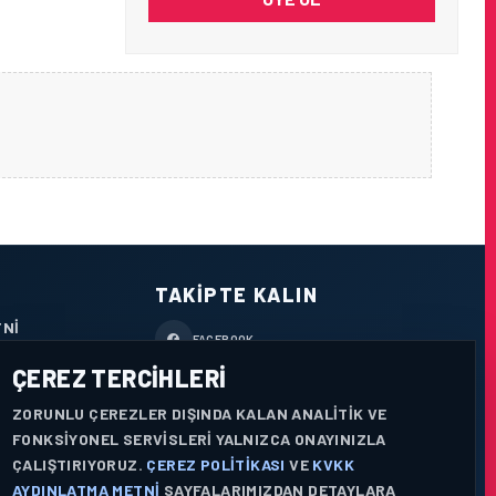
TAKIPTE KALIN
TNI
FACEBOOK
ÇEREZ TERCIHLERI
X / TWITTER
ZORUNLU ÇEREZLER DIŞINDA KALAN ANALITIK VE
YOUTUBE
FONKSIYONEL SERVISLERI YALNIZCA ONAYINIZLA
ÇALIŞTIRIYORUZ.
ÇEREZ POLITIKASI
VE
KVKK
WHATSAPP
AYDINLATMA METNI
SAYFALARIMIZDAN DETAYLARA