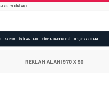
YISI 71 BINI AŞTI
U
KARGO
İŞ İLANLARI
FIRMA HABERLERI
KÖŞE YAZILARI
REKLAM ALANI 970 X 90