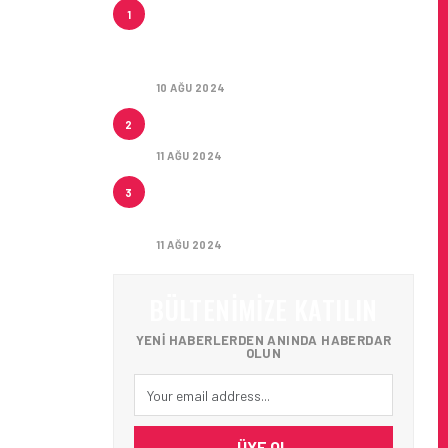
HITIT, 2024’ÜN IKINCI
1
ÇEYREĞINDE SATIŞ GELIRLERINI
YÜZDE 21 ARTIRARAK 15,2
MILYON DOLARA ULAŞTIRDI
10 AĞU 2024
ÇUKUROVA ULUSLARARASI
2
HAVALIMANI AÇILDI
11 AĞU 2024
ÇUKUROVA ULUSLARARASI
3
HAVALIMANI İLK YOLCULARINI
AĞIRLADI
11 AĞU 2024
BÜLTENIMIZE KATILIN
YENI HABERLERDEN ANINDA HABERDAR
OLUN
ÜYE OL