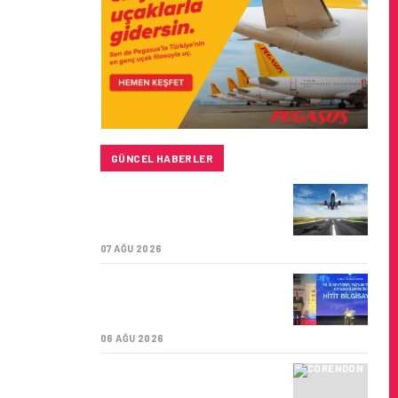
GÜNCEL HABERLER
SUNEXPRESS’IN ÜÇ GÜN
ÜST ÜSTE GÜNLÜK
YOLCU SAYISI 71 BINI AŞTI
07 AĞU 2026
HITIT BILIŞIM 500’DE
SEKTÖREL YAZILIM
BIRINCISI
06 AĞU 2026
CORENDON’DAN YAKIT
VERIMLILIĞI VE