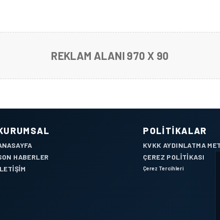
REKLAM ALANI 970 X 90
KURUMSAL
POLITIKALAR
ANASAYFA
KVKK AYDINLATMA ME
SON HABERLER
ÇEREZ POLITIKASI
İLETIŞIM
Çerez Tercihleri