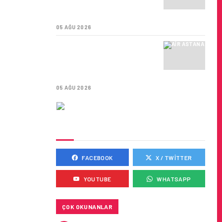
SÜRDÜRÜLEBILIRLIK IÇIN
İŞ BIRLIĞI!
05 AĞU 2026
AIR ASTANA’DAN 2026
YILI İLK YARI FINANSAL
VE OPERASYONEL
SONUÇLARI!
05 AĞU 2026
SOSYAL MEDYADA BIZ
FACEBOOK
X / TWITTER
YOUTUBE
WHATSAPP
ÇOK OKUNANLAR