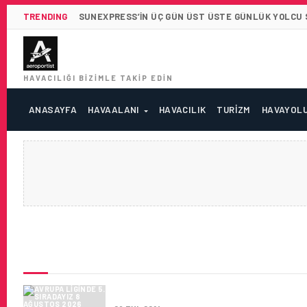
TRENDING
SUNEXPRESS’IN ÜÇ GÜN ÜST ÜSTE GÜNLÜK YOLCU SA
HAVACILIĞI BIZIMLE TAKIP EDIN
ANASAYFA
HAVAALANI
HAVACILIK
TURIZM
HAVAYOL
SON HABERLER
AVRUPA LIGINDE 5. SIRADAYIZ