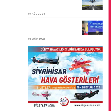
ÜST ÜSTE GÜNLÜK
YOLCU SAYISI 71 BINI AŞTI
07 AĞU 2026
HITIT BILIŞIM 500’DE
SEKTÖREL YAZILIM
BIRINCISI
06 AĞU 2026