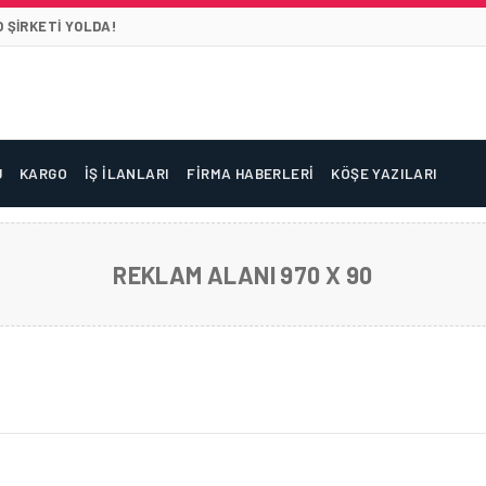
 ŞIRKETI YOLDA!
U
KARGO
İŞ İLANLARI
FIRMA HABERLERI
KÖŞE YAZILARI
REKLAM ALANI 970 X 90
ÜNÜ’NE ÖZEL 10 SEYAHAT ROTASI