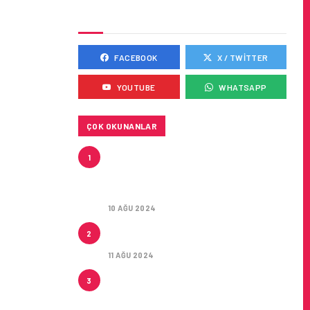
SOSYAL MEDYADA BIZ
FACEBOOK
X / TWITTER
YOUTUBE
WHATSAPP
ÇOK OKUNANLAR
HITIT, 2024’ÜN IKINCI
1
ÇEYREĞINDE SATIŞ GELIRLERINI
YÜZDE 21 ARTIRARAK 15,2
MILYON DOLARA ULAŞTIRDI
10 AĞU 2024
ÇUKUROVA ULUSLARARASI
2
HAVALIMANI AÇILDI
11 AĞU 2024
ÇUKUROVA ULUSLARARASI
3
HAVALIMANI İLK YOLCULARINI
AĞIRLADI