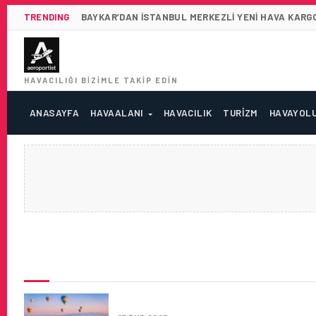
TRENDING
BAYKAR’DAN İSTANBUL MERKEZLI YENI HAVA KARGO
HAVACILIĞI BIZIMLE TAKIP EDIN
ANASAYFA
HAVAALANI
HAVACILIK
TURIZM
HAVAYOL
SON HABERLER
TURNA.COM’DAN SEVGILILER G